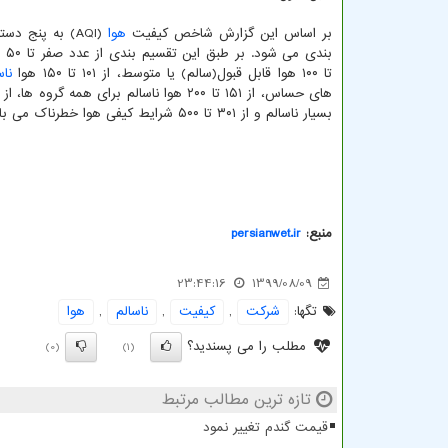
بر اساس این گزارش شاخص کیفیت
هوا
(AQI) به پنج د
تا ۱۰۰ هوا قابل قبول(سالم) یا متوسط، از ۱۰۱ تا ۱۵۰ هوا
ناس
بسیار ناسالم و از ۳۰۱ تا ۵۰۰ شرایط کیفی هوا خطرناک می باشد.
منبع:
persianwet.ir
23:44:16
1399/08/09
تگها:
شركت
,
كیفیت
,
ناسالم
,
هوا
مطلب را می پسندید؟
(0)
(1)
تازه ترین مطالب مرتبط
قیمت گندم تغییر نمود