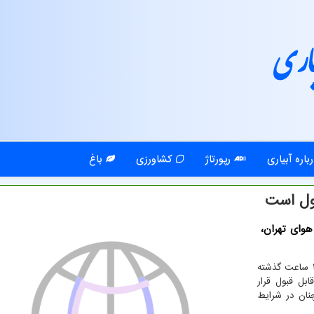
اری
باره آبیاری
رپورتاژ
کشاورزی
باغ
ول است
هوای تهران،
کیفیت هوای تهران طی ۲۴ ساعت گذشته
ص میانگین ۹۱ در شرایط قابل قبول قرار
ی الان هم با شاخص میانگین ۶۷ همچنان در شرایط