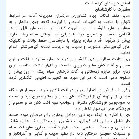
استان دوچندان کرده است.
مشورت با کارشناسان
مدیر حفظ نباتات جهاد کشاورزی مازندران مدیریت آفات در شرایط
کنونی با عنایت به تغییرات اقلیمی را نیازمند توجه جدی باغداران به
سفارش های کارشناسان و مشورت گرفتن از متخصصان قبل از هر
اقدامی دانست و تصریح کرد: باغدارانی که درختان سیاه ریشه دارند
پیش از هرگونه اقدام مبارزه پاییزه با کارشناسان حفظ نباتات و کلینیک
های گیاهپزشکی مشورت و نسبت به دریافت نسخه گیاهپزشکی اقدام
نمایند.
وی رعایت سفارش های کارشناسی در باره زمان مبارزه با آفات و نوع
سموم و آفت کش ها را ضروری دانست و اظهار داشت: مناسب ترین
زمان برای مبارزه زمستانی با آفات درختان سیاه ریشه ۱۰ روز پیش از
شکوفه دهی است که در این مورد هم تغییرات اقلیمی اثرگذاری کرده
است.
زاغی با سفارش به باغداران برای دریافت فاکتور خرید سموم از فروشگاه
ها، بر لزوم تهیه آن از فروشگاه های مجاز و معتبر تصریح کرد و نسبت
به سودجویی فروشندگان متفرقه و عواقب تهیه آفت کش ها و سموم از
فروشگاه های غیرمجاز اخطار داد.
وی با اشاره به اینکه مهم ترین عوامل بیماری زای درختان میوه هسته
دار شامل بیماری لکه غربالی، لب شتری (پیچیدگی برگ هلو)، شانکر
باکتریایی و سفیدک سطحی است، اظهار داشت: بیماری های لکه سیاه
و سفیدک حقیقی درختان دانه دار نظیر سیب و گلابی و آنتراکنوز و