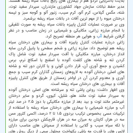
بلایت باکتریایی گردو هم از بیماری های رایج باغات سیاه ریشه هستند.
مدیر حفظ نباتات سازمان جهاد کشاورزی مازندران، سپردار سفید توت،
شته، مگس گیلاس، کرم آلو، کرم سیب، زنبور آلو و گوجه سبز و لیسه
درختان میوه را از مهم ترین آفات در باغات سیاه ریشه برشمرد.
وی بر ضرورت عملیات کنترل پاییزه باغات سیاه ریشه به صورت تلفیقی
با انجام مبارزه زراعی، مکانیکی و شیمیایی در زمان مناسب و در نظر
گرفتن شرایط
آب
و هوایی هر منطقه تصریح کرد.
زاغی درباره عملیات کنترل پاییزه آفات و بیماری های درختان سیاه
ریشه هم توضیح داد: مبارزه زراعی و شخم سطحی یا پابیل کردن سایه
انداز درختان، مبارزه مکانیکی با آفت سپردار سفید توت شامل پاک
کردن تنه و شاخه های کلفت آلوده با اسفنج یا اسکاچ نرم، برس
کشیدن و جمع آوری آن، قرار دادن گونی و یا کارتن دور تنه و شاخه
های اصلی درختان آلوده به لاروهای زمستان گذاران کرم سیب و جمع
آوری و معدوم کردن آن در اواخر زمستان از طریق های کنترل پاییزه
آفات و بیماری های درختان سیاه ریشه است.
وی اظهار داشت: روغن پاشی تنه و سرشاخه های اصلی درختان آلوده
به سپردار سفید توت مانند هلو، شلیل، کیوی، گردو و سایر درختان
غیرمثمر مانند توت و بید بعد از مبارزه مکانیکی با دوز ۲.۵ در صد لیتر
آب و مبارزه شیمیایی با بیماری های درختان سیاه ریشه با استفاده از
ترکیبات مسی بخصوص ترکیب بردوی ۱.۵ تا ۲ درصد، اکسی کلرور مس
سه در هزار، کاپتان به میزان سه در هزار، قارچکش دودین برای مبارزه
با لکه سیاه سیب و گلابی با استفاده از سمپاش های مناسب دارای
لانس های با قدرت مه پاشی یکنواخت محلول سمی از دیگر روش های