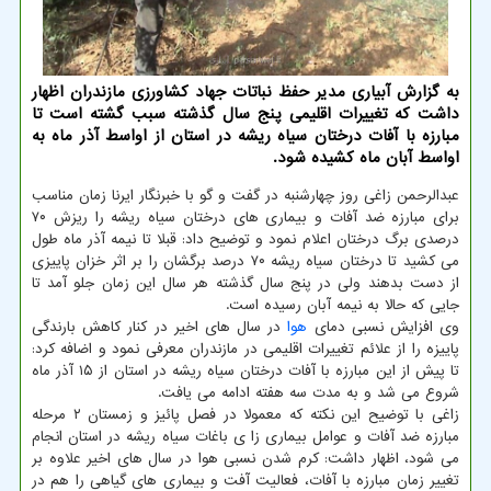
به گزارش آبیاری مدیر حفظ نباتات جهاد كشاورزی مازندران اظهار
داشت كه تغییرات اقلیمی پنج سال گذشته سبب گشته است تا
مبارزه با آفات درختان سیاه ریشه در استان از اواسط آذر ماه به
اواسط آبان ماه كشیده شود.
عبدالرحمن زاغی روز چهارشنبه در گفت و گو با خبرنگار ایرنا زمان مناسب
برای مبارزه ضد آفات و بیماری های درختان سیاه ریشه را ریزش ۷۰
درصدی برگ درختان اعلام نمود و توضیح داد: قبلا تا نیمه آذر ماه طول
می کشید تا درختان سیاه ریشه ۷۰ درصد برگشان را بر اثر خزان پاییزی
از دست بدهند ولی در پنج سال گذشته هر سال این زمان جلو آمد تا
جایی که حالا به نیمه آبان رسیده است.
وی افزایش نسبی دمای
هوا
در سال های اخیر در کنار کاهش بارندگی
پاییزه را از علائم تغییرات اقلیمی در مازندران معرفی نمود و اضافه کرد:
تا پیش از این مبارزه با آفات درختان سیاه ریشه در استان از ۱۵ آذر ماه
شروع می شد و به مدت سه هفته ادامه می یافت.
زاغی با توضیح این نکته که معمولا در فصل پائیز و زمستان ۲ مرحله
مبارزه ضد آفات و عوامل بیماری زا ی باغات سیاه ریشه در استان انجام
می شود، اظهار داشت: کرم شدن نسبی هوا در سال های اخیر علاوه بر
تغییر زمان مبارزه با آفات، فعالیت آفت و بیماری های گیاهی را هم در