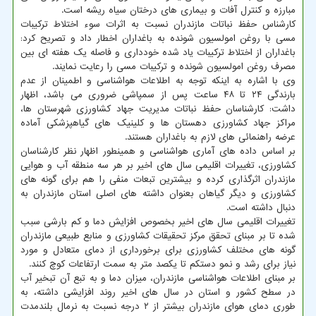
مبارزه و کنترل آفات و بیماری های درختان سیاه ریشه است.
کارشناس حفظ نباتات مازندران نسبت به اثرات سوء اختلاط ترکیبات
مسی با روغن امولسیون شونده به باغداران اخطار داد و تصریح کرد:
باغداران از اختلاط ترکیبات یاد شده خودداری و فاصله یک هفته ای بین
مصرف روغن امولسیون شونده و ترکیبات مسی را رعایت نمایند.
وی با اشاره به اینکه توجه به اطلاعات هواشناسی و اطمینان از عدم
بارندگی ۲۴ تا ۴۸ ساعت پس از سمپاشی ضروری می باشد، اظهار
داشت: کارشناسان حفظ نباتات مدیریت جهاد کشاورزی شهرستان ها،
مراکز جهاد کشاورزی دهستان ها و کلینیک های گیاهپزشکی آماده
عرضه راهنمائی های لازم به باغداران هستند.
بر اساس داده های آماری هواشناسی و همینطور اظهار نظر کارشناسان
کشاورزی، تغییرات اقلیمی سال های اخیر بر هر سه منطقه آب و هوایی
مازندران اثرگذاری کرده و بیشترین تبعات منفی را هم برای گونه های
کشاورزی و دیگر گیاهان بعنوان داشته های اصلی استان مازندران به
دنبال داشته است.
تغییرات اقلیمی سال های اخیر بخصوص افزایش دما و کم بارشی سبب
شده تا بر مبنای تحقق مرکز تحقیقات کشاورزی و منابع طبیعی مازندران
گونه های مختلف کشاورزی برای برخورداری از دمای متعادل و مورد
نیاز برای رشد و نمو دستکم تا یکصد متر به سمت ارتفاعات کوچ کنند.
بر مبنای اطلاعات هواشناسی مازندران، میزان دما و به تبع آن تبخیر آب
در سطح کشور و استان در سال های اخیر روند افزایشی داشته، به
طوری دمای هوای مازندران بیشتر از ۲ درجه نسبت به نرمال بلندمدت