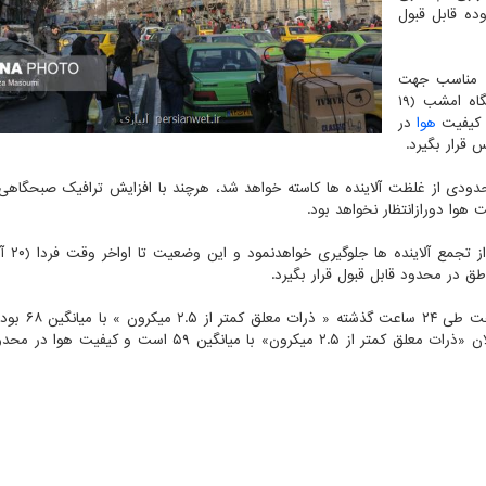
ده قابل قبول
ط مناسب جهت
پراکندگی آلاینده ها فراهم نخواهد شد بدین سبب در شامگاه امشب (۱۹
د کیفیت
هوا
در
قرار بگیرد.
 باد تا صبحگاه فردا (۲۰ آبان ماه) تا حدودی از غلظت آلاینده ها کاسته خواهد شد، هرچند با افزایش ترافیک صبحگ
وا دورازانتظار نخواهد بود.
افزایش ناپایداری، رشد اب
ق در محدود قابل قبول قرار بگیرد.
به گزارش آبیاری به نقل از ایسنا، آلاینده شاخص
پایتخت در محدوده قابل قبول قرار داشت. آلاینده شاخص الان «ذرات معلق کمتر از ۲.۵ میکرون» با میانگین ۵۹ ا