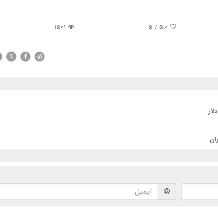
1501
/ 5
5.0
X
ان