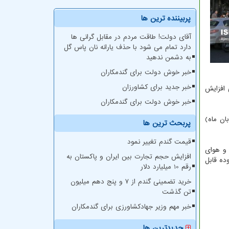
پربیننده ترین ها
آقای دولت! طاقت مردم در مقابل گرانی ها
دارد تمام می شود با حذف یارانه نان پاس گل
به دشمن ندهید
خبر خوش دولت برای گندمکاران
خبر جدید برای کشاورزان
اهی افزایش
خبر خوش دولت برای گندمکاران
ر و احتمال بارش پراکنده طی روز از تجمع آلاینده ها جلوگیری خواهدنمود و این وضعیت تا اواخر وقت فردا (۲۰ آبان ماه)
پربحث ترین ها
قیمت گندم تغییر نمود
 هوای پایتخت طی ۲۴ ساعت گذشته « ذرات معلق کمتر از ۲.۵ میکرون » با میانگین ۶۸ بود و هوای
افزایش حجم تجارت بین ایران و پاکستان به
ست و کیفیت هوا در محدوده قابل
رقم 10 میلیارد دلار
خرید تضمینی گندم از ۷ و پنج دهم میلیون
تن گذشت
خبر مهم وزیر جهادکشاورزی برای گندمکاران
جدیدترین ها