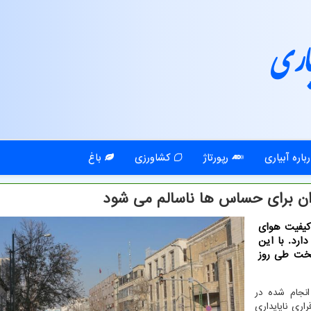
اری
باره آبیاری
رپورتاژ
کشاورزی
باغ
ان برای حساس ها ناسالم می شود
 كیفیت هوای
ار دارد. با این
تخت طی روز
انجام شده در
۱ آبان ماه) با برقراری ناپایداری