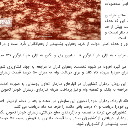
مایتی محصولات
عفران خیز استان خراسان
ه این که هدف
ُفت بیش از حد
 نظر نیست و
ه است.
 و هدف اصلی دولت از خرید زعفران، پشتیبانی از زعفرانکاران خُرد است و در ای
ناصری مقدم اضافه کرد: محصول امسال در دو س
که امسال خرید زعفران به ۲ روش صورت می گیرد افزود: در شیوه نخست، زعفران کاران با مراجعه به جهاد کشاورزی 
صورت تمایل به انبارهای بورس معرفی شده و می توانند زعفران خودرا سپرده کالا کنند و برای دریافت و
این روش، زعفران کشاورزان در انبارهای سازمان تعاون روستایی به صورت امان
اجعه به بانک و تصفیه وام و نیز پرداخت هزینه انبارداری، زعفران خودرا تحویل ب
قد قرارداد، زعفران خودرا تحویل این سازمان می دهند و بعد از انجام آزمایش اعت
رزان می توانند با تصفیه و بازگرداندن مبلغ دریافتی، زعفران خودرا تحویل بگیر
مدیر سازمان تعاون روستایی خراسان رضوی اظهار داشت: اگر زع
 سبب پشتیبانی از کشاورزان شود.