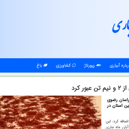
اری
باره آبیاری
رپورتاژ
کشاورزی
باغ
 كرد
خراسان رضوی
اورزان این استان در
ضافه کرد: این
ار زعفران از آغاز رسمی خرید حمایتی این محصول در ۱۴ آبان ماه جاری