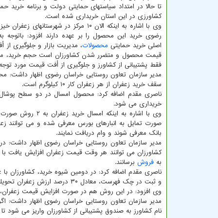
تا حالا در امتداد سیاستهای حمایتی دولت و برنامه خرید ح
کشاورزی در این استان خریداری شده است.
وی با اشاره به اینکه الان ۱۰ مرکز در شهرستانهای ز
رضوی خرید این محصول را بر عهده دارند افزود: باتوجه ب
اصلی خرید حمایتی
محصولات
، مدیریت بازار و جلوگیری از ا
قیمت محصول و متضرر شدن کشاورزان است حجم خرید، مد
فقط پشتیبانی از کشاورز و جلوگیری از اُفت قیمت مورد توج
مدیر سازمان تعاون روستایی خراسان رضوی اظهار داشت: محور
سقف خرید زعفران از هر زعفران کار ۱۰ کیلوگرم است.
خریداری می شود.
وی با اشاره به این
بانک معرفی شوند و وام دریافت نمایند.
مدیر سازمان تعاون روستایی خراسان رضوی اظهار داشت: در 
کشاورزان می توانند هر وقت قیمت زعفران افزایش یافت با مر
به
فروش
برسانند.
ناصری مقدم اضافه کرد: در دومین شیوه خرید، کشاورزان با ع
و ثبت در چک فهرست، معادل ۳۰ درصد ارزش زعفران تحویلی خودرا دریافت و ۷۰ درصد باقی مانده را ظرف سه ماه دریافت می کنند.
وی افزود: در این روش هم در صورت افزایش قیمت زعفران، کشاو
نام کشاورز به صندوق پشتیبانی از کشاورزان واریز می شود تا