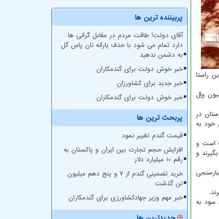
پربیننده ترین ها
آقای دولت! طاقت مردم در مقابل گرانی ها
دارد تمام می شود با حذف یارانه نان پاس گل
به دشمن ندهید
خبر خوش دولت برای گندمکاران
ن راستا
خبر جدید برای کشاورزان
طح پوشال مرغوب به ازای هر کیلوگرم ۱۱۰ میلیون ریال و نگین به ازای هر کیلوگرم ۱۳۰ میلیون ریال
خبر خوش دولت برای گندمکاران
شهرستان در
پربحث ترین ها
ام به میزان ۵۰ درصد قیمت زعفران خود به
قیمت گندم تغییر نمود
ت است و
افزایش حجم تجارت بین ایران و پاکستان به
گیرند و
رقم 10 میلیارد دلار
بارسنجی
خرید تضمینی گندم از ۷ و پنج دهم میلیون
تن گذشت
ند.
خبر مهم وزیر جهادکشاورزی برای گندمکاران
فران دریافتی از کشاورزان صادر و با قیمت بالاتری به فروش رسید، ۵۰ درصد سود به
جدیدترین ها