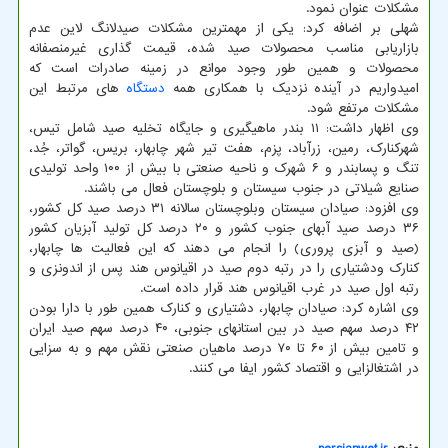
مشکلات عنوان نمود.
شهلی بر اضافه کرد: یکی از مهمترین مشکلات صیدلانگ لاین عدم
بازاریابی مناسب محصولات صید شده، قیمت گذاری غیرمنصفانه
محصولات و همین طور وجود موانع در زمینه صادرات است که
امیدواریم در آینده نزدیک با همکاری همه
دستگاه
های مرتبط این
مشکلات مرتفع شود.
وی اظهار داشت: ۱۱ بندر ماهیگیری و جایگاه تخلیه صید شامل تیس،
شهرکنارک، رمین، زرآباد، پزم، هفت تیر شهر چابهار، بریس، گواتر، جُد،
تنگ و پسابندر و ۶ شهرک و ناحیه صنعتی با بیش از ۱۰۰ واحد تولیدی
صنایع شیلاتی در جنوب سیستان و بلوچستان فعال می باشند.
وی افزود: صیادان سیستان وبلوچستان سالانه ۳۱ درصد صید کل کشور،
۳۶ درصد صید آبهای جنوب کشور و ۲۰ درصد کل تولید آبزیان کشور
(صید و آبزی پروری) را انجام می دهند که این فعالیت ها چابهار،
کنارک ودشتیاری را در رتبه دوم صید در اقیانوس هند پس از اندونزی و
رتبه اول صید در غرب اقیانوس هند قرار داده است.
وی اشاره کرد: صیادان چابهار، دشتیاری و کنارک همین طور با دارا بودن
۴۲ درصد سهم صید در بین استانهای جنوبی، ۴۰ درصد سهم صید ایران
و تامین بیش از ۶۰ تا ۷۰ درصد ماهیان صنعتی نقش مهم و به سزایی
در اشتغالزایی و اقتصاد کشور ایفا می کنند.