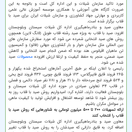
مورد تاکید سازمان شیلات و این اداره کل است و باتوجه به این
ضرورت کارگاه های آموزشی با همکاری موسسه آموزش عالی علمی
کاربردی و مهارتی جهاد کشاورزی و سازمان شیلات ایران برای صید با
قلاب برگزار شده است.
معاون صید و بنادرماهیگیری اداره کل شیلات سیستان وبلوچستان
افزود: صید با قلاب به ویژه صید رشته قلاب طویل (لانگ لاین) همچون
روش های صید انتخابی شمرده می شود که مورد سفارش سازمان های
بین المللی مثل سازمان خوار و بار کشاورزی جهانی (فائو) و کمیسیون
تن ماهیان اقیانوس هند بوده که ضمن انجام صید انتخابی و کاهش
صید ضمنی، منجر به حفظ کیفیت و ارتقا ارزش افزوده
محصولات
صید
شده می شود.
رئیسی با اعلان اینکه بر طبق آخرین آمارهای استخراج شده یکهزار و
۲۶۵ فروند قایق فایبرگلاس، ۱۶۳ فروند قایق چوبی، ۴۳۶ فروند لنج یخی
و ۵۲۴ فروند لنج سردخانه دار با ۲۱ هزار و ۷۸۱ نفر صیاد دائمی و فصلی
در قالب ۳۴ تعاونی صیادی در حوزه اداره کل شیلات سیستان و
بلوچستان فعالیت دارند، اشاره کرد: امیدواریم روش صید با قلاب روز به
روز بیشتر شود تا شاهد توسعه اشتغال و افزایش تولید با کیفیت ماهی
در سواحل مکران باشیم.
ارائه تسهیلات ۲۰۰ تا ۵۰۰ میلیون تومانی به شناورهایی که روش صید با
قلاب را انتخاب کنند
معاون صید و بنادرماهیگیری اداره کل شیلات سیستان وبلوچستان
اضافه کرد: به قایق دارانی که صیدشان را به روش صید با قلاب تغییر