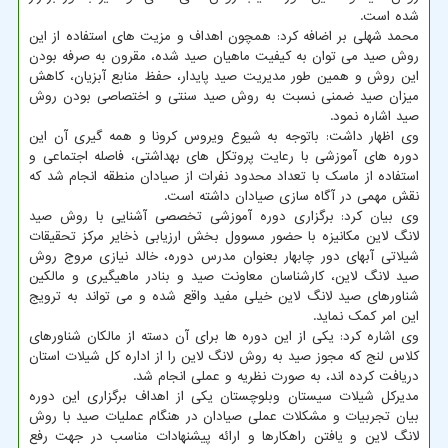
شده است.
محمد شهلی بر اضافه کرد: همچون اهداف و مزیت های استفاده از این
روش صید می توان به کیفیت ماهیان صید شده، مقرون به صرفه بودن
این روش و همین طور مدیریت صید پایدار، حفظ منابع آبزیان، کاهش
میزان صید ضمنی نسبت به روش صید سنتی و اختصاصی بودن روش
صید اشاره نمود.
وی اظهار داشت: باتوجه به شیوع ویروس کرونا و همه گیری آن این
دوره های آموزشی با رعایت پروتکل های بهداشتی، فاصله اجتماعی و
استفاده از ماسک با تعداد محدود نفرات از صیادان منطقه انجام شد که
نقش مهمی در آگاه سازی صیادان داشته است.
وی بیان کرد: برگزاری دوره آموزشی تخصصی آشنایی با روش صید
لانگ لاین مکانیزه با حضور مسوول بخش ارزیابی ذخایر مرکز تحقیقات
شیلاتی آبهای دور چابهار بعنوان مدرس دوره، خالد نیازی مروج روش
صید لانگ لاین، کارشناسان معاونت صید و بنادر ماهیگیری و مالکین
شناورهای صید لانگ لاین خیلی مفید واقع شده و می تواند به ترویج
این امر کمک نماید.
وی اشاره کرد: یکی از این دوره ها برای آن دسته از مالکان شناورهای
کلاس لنج که مجوز صید به روش لانگ لاین را از اداره کل شیلات استان
دریافت کرده اند، به صورت نظریه و عملی انجام شد.
مدیرکل شیلات سیستان وبلوچستان یکی از اهداف برگزاری این دوره
بیان تجربیات و مشکلات عملی صیادان در هنگام عملیات صید با روش
لانگ لاین و یافتن راهکارها و ارائه پیشنهادات مناسب در جهت رفع