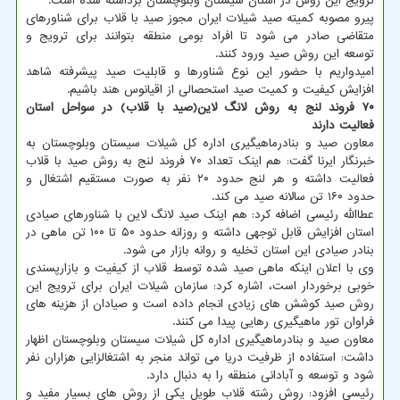
ترویج این روش در استان سیستان وبلوچستان برداشته شده است.
پیرو مصوبه کمیته صید شیلات ایران مجوز صید با قلاب برای شناورهای
متقاضی صادر می شود تا افراد بومی منطقه بتوانند برای ترویج و
توسعه این روش صید ورود کنند.
امیدواریم با حضور این نوع شناورها و قابلیت صید پیشرفته شاهد
افزایش کیفیت و کمیت صید استحصالی از اقیانوس هند باشیم.
۷۰ فروند لنج به روش لانگ لاین(صید با قلاب) در سواحل استان
فعالیت دارند
معاون صید و بنادرماهیگیری اداره کل شیلات سیستان وبلوچستان به
خبرنگار ایرنا گفت: هم اینک تعداد ۷۰ فروند لنج به روش صید با قلاب
فعالیت داشته و هر لنج حدود ۲۰ نفر به صورت مستقیم اشتغال و
حدود ۱۶۰ تن سالانه صید می کند.
عطاالله رئیسی اضافه کرد: هم اینک صید لانگ لاین با شناورهای صیادی
استان افزایش قابل توجهی داشته و روزانه حدود ۵۰ تا ۱۰۰ تن ماهی در
بنادر صیادی این استان تخلیه و روانه بازار می شود.
وی با اعلان اینکه ماهی صید شده توسط قلاب از کیفیت و بازارپسندی
خوبی برخوردار است، اشاره کرد: سازمان شیلات ایران برای ترویج این
روش صید کوشش های زیادی انجام داده است و صیادان از هزینه های
فراوان تور ماهیگیری رهایی پیدا می کنند.
معاون صید و بنادرماهیگیری اداره کل شیلات سیستان وبلوچستان اظهار
داشت: استفاده از ظرفیت دریا می تواند منجر به اشتغالزایی هزاران نفر
شود و توسعه و آبادانی منطقه را به دنبال دارد.
رئیسی افزود: روش رشته قلاب طویل یکی از روش های بسیار مفید و