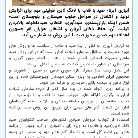
آبیاری: ایرنا- صید با قلاب یا لانگ لاین ظرفیتی مهم برای افزایش
تولید و اشتغال در سواحل جنوب سیستان و بلوچستان است؛
ضمن اینكه بازارپسندی، سودآوری، انتخاب صیددلخواه، بالابردن
كیفیت آن، حفظ ذخایر آبزیان و اشتغال هزاران نفر همچون
اهداف مهم صدور مجوز صید با این روش به شمار می آید.
به گزارش آبیاری به نقل از ایرنا صید با قلاب از سیاست ها و روش های
مورد حمایت و استقبال سازمان شیلات ایران است که در این روش صید
ماهی بصورت انتخابی انجام شده و بعد از انجام خون گیری و
سردسازی در شناور با بالاترین کیفیت به ساحل انتقال می یابد.
این عامل زمینه ساز مصرف تازه خوری ماهی در خیلی از کشورها و
همچون ایران اسلامی به ویژه استان سیستان وبلوچستان شده و این
نوع ماهی با قیمت بالایی خریداری و عرضه می شود.
با برنامه ریزی انجام شده در چند سال اخیر از طرف سازمان شیلات
ایران و برگزاری کارگاه های آموزشی صید با قلاب و با بهره بردن از
تجارب معتمدین و مروجین جامعه صیادی و بازدید منظم کارشناسان
اداره کل شیلات گام های مهمی برای ترویج این روش صید برداشته
شده است.
استفاده از تجارب مروجان صیادی کشورهای صاحب تکنولوژی صید
لانگ لاین(صید با قلاب) به ویژه ژاپن، اندونزی و کره جنوبی از برنامه
های این اداره کل است و تا حالا گام های مهم و اساسی در زمینه