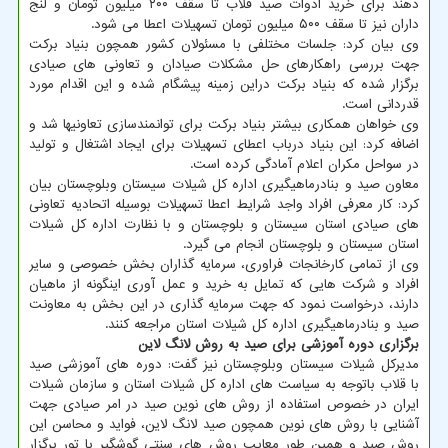
دهند برای خرید ادوات صید قلاب تا سقف ۲۰۰ میلیون تومان و لنج
داران نیز تا سقف ۵۰۰ میلیون تومان تسهیلات اعطا می شود.
وی بیان کرد: جلسات مختلفی با مسئولان کشور همچون بنیاد برکت
جهت بررسی راهکارهای حل مشکلات صیادان و تعاونی های صیادی
برگزار شده که بنیاد برکت دراین زمینه پیشگام شده و این اقدام مورد
قدردانی است.
وی خواهان همکاری بیشتر بنیاد برکت برای توانمندسازی تعاونیها شد و
اضافه کرد: این بنیاد درباب اعطای تسهیلات برای ایجاد اشتغال و تولید
در سواحل مکران اعلام آمادگی کرده است.
معاون صید و بنادرماهیگیری اداره کل شیلات سیستان وبلوچستان بیان
کرد: کار معرفی افراد واجد شرایط اعطا تسهیلات بوسیله اتحادیه تعاونی
های صیادی استان سیستان و بلوچستان و با نظارت اداره کل شیلات
استان سیستان و بلوچستان انجام می گیرد.
وی از تمامی کارخانجات فراوری، سرمایه گذاران بخش خصوصی و سایر
افراد و شرکت هایی که تمایل به خرید و عمل آوری اینگونه از ماهیان
دارند، درخواست نمود که جهت سرمایه گذاری در این بخش به معاونت
صید و بنادرماهیگیری اداره کل شیلات استان مراجعه کنند.
برگزاری دوره آموزشی برای صید به روش لانگ لاین
مدیرکل شیلات سیستان وبلوچستان نیز گفت: دوره های آموزشی صید
با قلاب باتوجه به سیاست های اداره کل شیلات استان و سازمان شیلات
ایران در خصوص استفاده از روش های نوین صید در امر صیادی جهت
آشنایی با روش های نوین همچون صید لانگ لاین، فواید و محاسن این
روش صید و همین طور معایب روش های سنتی گوشگیر با تور برگزار