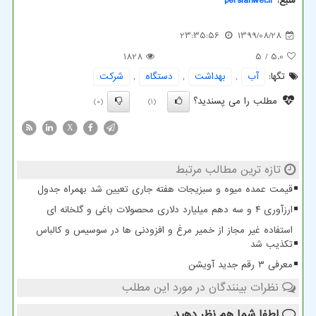
منبع:
persianwet.ir
23:35:56
1399/08/28
1828
/ 5
5.0
تگها:
آب
,
بهداشت
,
دستگاه
,
شركت
مطلب را می پسندید؟
(0)
(1)
X
تازه ترین مطالب مرتبط
قیمت عمده میوه و سبزیجات هفته جاری تعیین شد بهمراه جدول
ارزآوری ۴ و سه دهم میلیارد دلاری محصولات باغی و گلخانه ای
استفاده غیر مجاز از خمیر مرغ و افزودنی ها در سوسیس و کالباس
تکذیب شد
معرفی ۳ رقم جدید آویشن
نظرات بینندگان در مورد این مطلب
لطفا شما هم
نظر دهید