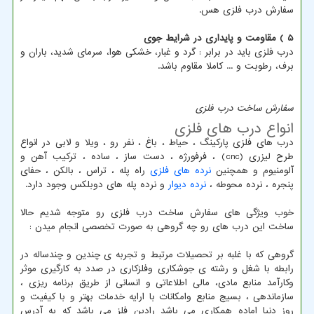
سفارش درب فلزی هس.
5 ) مقاومت و پایداری در شرایط جوی
درب فلزی باید در برابر : گرد و غبار، خشکی هوا، سرمای شدید، باران و
برف، رطوبت و ... کاملا مقاوم باشد.
سفارش ساخت درب فلزی
انواع درب های فلزی
درب های فلزی پارکینگ ، حیاط ، باغ ، نفر رو ، ویلا و لابی در انواع
طرح لیزری (cnc) ، فرفورژه ، دست ساز ، ساده ، ترکیب آهن و
آلومنیوم و همچنین
نرده های فلزی
راه پله ، تراس ، بالکن ، حفای
پنجره ، نرده محوطه ،
نرده دیوار
و نرده پله های دوبلکس وجود دارد.
خوب ویژگی های سفارش ساخت درب فلزی رو متوجه شدیم حالا
ساخت این درب های رو چه گروهی به صورت تخصصی انجام میدن :
گروهی که با غلبه بر تحصیلات مرتبط و تجربه ی چندین و چندساله در
رابطه با شغل و رشته ی جوشکاری وفلزکاری در صدد به کارگیری موثر
وکارآمد منابع مادی، مالی اطلاعاتی و انسانی از طریق برنامه ریزی ،
سازماندهی ، بسیج منابع وامکانات با ارایه خدمات بهتر و با کیفیت و
روز دنیا اماده همکاری می باشد رادین فلز می باشد که به آدرس