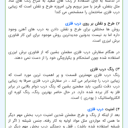
در گذشته به جای استفاده از رنگ های سفید به سراغ رنگ های شاد
مثل بنفش، قرمز یا سبز برویم ولی امروزه طرح و نقش است که زیبایی
درب فلزی ساختمان را ممشخص می کند!
2) طرح و نقش بر روی
درب فلزی
روش ها مختلفی برای طرح و نقش دادن به درب های آهنی وجود
داره اما بد نیست بدونین جدیدترین روش موجود برای این کار فناوری
برش لیزری است.
در هنگام سفارش درب فلزی مطمئن بشین که از فناوری برش لیزری
استفاده شده چون استحکام و یکپارچگی خود را از دست نمی دهند.
3) رنگ درب فلزی
رنگ درب فلزی مهمترین قسمت و پر اهمیت ترین مورد است که
زیبایی درب را چندبرابر می کند ، در سفارش درب فلزی صرفا به زیبایی
درب دقت نکنین، باید مطمنئ بشین که رنگ درب دوام بالایی در برابر
فلز به کار برده شده دارد. در حال حاضر بهترین رنگ، رنگ کوره ای
الکترواستاتیک ( پودری ) است.
4) امنیت
درب فلزی
بعد از اینکه از رنگ و طرح مطمئن شدین امنیت درب بخش مهم دیگر
ما هس که مواردی مثل مواد اولیه به کار رفته، جنس شیشه ( اگر از
شیشه استفاده شده باشد) ، قفل و دستگیر درب بخش مهم دیگر در