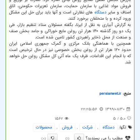
فروش مواد غذایی با سازمان حمایت، سازمان تعزیرات حکومتی، اتاق
اصناف و سایر
دستگاه
های نظارتی است و آنها باید برای حل این مشکل
ورود کرده و با متخلفان برخورد کنند.
به گزارش آبیاری به نقل از ایرنا، بگفته مسئولان ستاد تنظیم بازار، طی
یک دو روز گذشته ۱۴۰ هزار تن روغن مایع خوراکی و جامد بخش صنف
و صنعت از محل ذخایر راهبردی کشور تامین شده است.
همچنین با هماهنگی بانک مرکزی و گمرک جمهوری اسلامی ایران
حدود ۱۲۰ هزار تن از روغن بخش خصوصی نیز در حال ترخیص است
که با انجام این اقدامات، ظرف یک ماه آتی کل مشکل روغن حل خواهد
شد.
منبع:
persianwet.ir
22:25:56
1399/08/30
1562
/ 5
5.0
تگها:
دستگاه
,
شركت
,
فروش
,
محصولات
مطلب را می پسندید؟
(0)
(1)