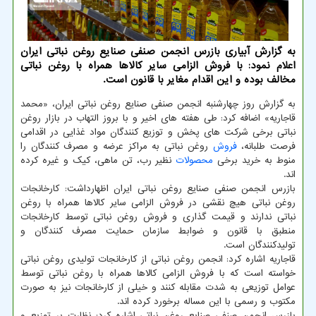
به گزارش آبیاری بازرس انجمن صنفی صنایع روغن نباتی ایران
اعلام نمود: با فروش الزامی سایر كالاها همراه با روغن نباتی
مخالف بوده و این اقدام مغایر با قانون است.
به گزارش روز چهارشنبه انجمن صنفی صنایع روغن نباتی ایران، «محمد
قاجاریه» اضافه کرد: طی هفته های اخیر و با بروز التهاب در بازار روغن
نباتی برخی شرکت های پخش و توزیع کنندگان مواد غذایی در اقدامی
فرصت طلبانه،
فروش
روغن نباتی به مراکز عرضه و مصرف کنندگان را
منوط به خرید برخی
محصولات
نظیر رب، تن ماهی، کیک و غیره کرده
اند.
بازرس انجمن صنفی صنایع روغن نباتی ایران اظهارداشت: کارخانجات
روغن نباتی هیچ نقشی در فروش الزامی سایر کالاها همراه با روغن
نباتی ندارند و قیمت گذاری و فروش روغن نباتی توسط کارخانجات
منطبق با قانون و ضوابط سازمان حمایت مصرف کنندگان و
تولیدکنندگان است.
قاجاریه اشاره کرد: انجمن روغن نباتی از کارخانجات تولیدی روغن نباتی
خواسته است که با فروش الزامی کالاها همراه با روغن نباتی توسط
عوامل توزیعی به شدت مقابله کنند و خیلی از کارخانجات نیز به صورت
مکتوب و رسمی با این مساله برخورد کرده اند.
بازرس انجمن صنفی صنایع روغن نباتی اشاره کرد: نظارت بر توزیع و