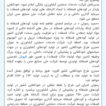
مدیرعامل شرکت خدمات حمایتی کشاورزی بتازگی اعلام نمود: خودکفایی
پایدار در کودهای فسفاته با ایجاد کارخانه های تولید کودهای فسفات با
سرمایه گذاری داخلی و در سایه تعامل شرکت ملی صنایع مس ایران
محقق می شود.
«حمید رسولی » در مراسم امضای تفاهم نامه تولید کودهای فسفاته با
اعلان اینکه واردات کودهای فسفاته در سال های گذشته ناشی از کمبود
مواد اولیه (معادن خاک فسفات ) و ظرفیت پایین سخت افزاری کشور
در تولید کودهای فسفاته به ویژه سوپرفسفات تریپل و دی آمونیوم
فسفات بود، اضافه کرد: شرکت خدمات حمایتی کشاورزی به عنوان
مجری طرح خودکفایی کشور در تولید کودهای کشاورزی و در جهت
سیاستهای خودکفایی و پشتیبانی از تولیدات داخلی، در این پروژه بزرگ
وظیفه تامین مواد اولیه( خاک فسفات) و همین طور
فروش
تضمینی
کودهای فسفاته تولیدی توسط شرکت ملی صنایع مس را بعهده گرفته
است.
مجری طرح خودکفایی کشور افزود: طبق برنامه و توافق بعمل آمده
ابتدا به تولید ssp و متعاقب آن به ترتیب تولید TSP و DAP اقدام
خواهد شد.
رسولی اجرای این طرح را نقطه عطفی در خودکفایی کشور در تولید
کودهای فسفاته و پشتیبانی از بخش کشاورزی برشمرد و اشاره کرد:
شرکت مس ۲۵۰ میلیون یورو برای ایجاد کارخانه های تولید اسید
فسفریک و کودهای فسفاته سرمایه گذاری خواهدنمود که تحویل خاک
فسفات نیز توسط شرکت خدمات حمایتی کشاورزی در منطقه بندرعباس