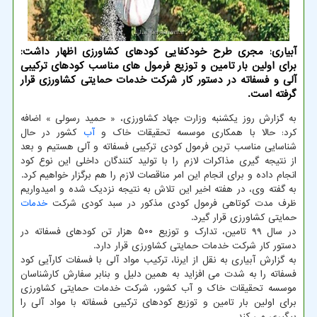
آبیاری: مجری طرح خودكفایی كودهای كشاورزی اظهار داشت:
برای اولین بار تامین و توزیع فرمول های مناسب كودهای تركیبی
آلی و فسفاته در دستور كار شركت خدمات حمایتی كشاورزی قرار
گرفته است.
به گزارش روز یکشنبه وزارت جهاد کشاورزی، « حمید رسولی » اضافه
کرد: حالا با همکاری موسسه تحقیقات خاک و
آب
کشور در حال
شناسایی مناسب ترین فرمول کودی ترکیبی فسفاته و آلی هستیم و بعد
از نتیجه گیری مذاکرات لازم را با تولید کنندگان داخلی این نوع کود
انجام داده و برای انجام این امر مناقصات لازم را هم برگزار خواهیم کرد.
به گفته وی، در هفته اخیر این تلاش به نتیجه نزدیک شده و امیدواریم
ظرف مدت کوتاهی فرمول کودی مذکور در سبد کودی شرکت
خدمات
حمایتی کشاورزی قرار گیرد.
در سال ۹۹ تامین، تدارک و توزیع ۵۰۰ هزار تن کودهای فسفاته در
دستور کار شرکت خدمات حمایتی کشاورزی قرار دارد.
به گزارش آبیاری به نقل از ایرنا، ترکیب مواد آلی با فسفات کارآیی کود
فسفاته را به شدت می افزاید به همین دلیل و بنابر سفارش کارشناسان
موسسه تحقیقات خاک و آب کشور، شرکت خدمات حمایتی کشاورزی
برای اولین بار تامین و توزیع کودهای ترکیبی فسفاته با مواد آلی را
پیگیری می کند.