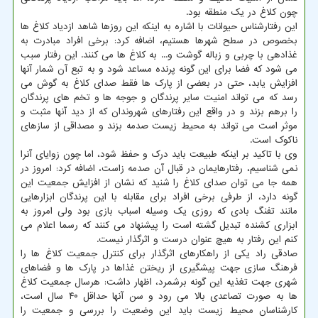
چون کلاغ در یک منطقه بود.
این رفتارشناس حیوانات با اشاره به اینکه این روزها شاهد ازدیاد کلاغ ها
بخصوص در سطح شهرها هستیم، اضافه کرد: برخی افراد مبادرت به
غذادهی با چربی و زباله گوشت و... به کلاغ ها می کنند. این رفتار سبب
می شود که فضا برای این گونه پرنده مساعد شود و به تبع آن شمار آنها
افزایش یابد، حتی در بعضی از پارک ها فقط صدای کلاغ به گوش می
رسد که می تواند امنیت سایر پرندگان و جوجه ها و تخم های پرندگان
را برهم بزند و در واقع این رفتارهای شهروندان که از دید آنها مثبت و
موثر است می تواند به محیط زیست صدمه بزند و مصداقی از سازهای
ناکوک است.
وی با تاکید بر اینکه طبیعت باید درک و حفظ شود، اما چون زوایای آنرا
نمی شناسیم، رفتارهایمان در قبال آن صدمه زاست، اضافه کرد: امروز در
همه جا می توان صدای کلاغ را شنید که نشان از افزایش جمعیت این
گونه دارد، از طرفی برخی افراد برای مقابله با این پرندگان ابزارهایی
مانند تفنگ بادی که روزی یک وسیله اسباب بازی بود ولی امروز به
ابزاری کشنده تبدیل گشته است را پیشنهاد می کنند که رسما اعلام می
کنم این رفتار به هیچ عنوان درست و اثرگذار نیست.
صادقی راد یکی از راهکارهای اثرگذار برای کنترل جمعیت کلاغ ها را
فرهنگ سازی جهت پیشگیری از ریختن غذاها در پارک ها و فضاهای
شهری جهت تغذیه این گونه برشمرد، اظهار داشت: هرسال جمعیت کلاغ
ها به صورت تصاعدی بالا می رود و سن آنها حداقل ۴۰ سال است،
کارشناسان محیط زیست باید این وضعیت را بررسی و جمعیت را