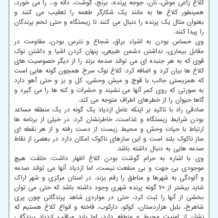
کلاغ زاعی موش، نان، جوجه پرنده، برنج، گوشت، دانه و... را می خورد،
همینطور کلاغ ها به مانند یک شکارگر طعمه را تعقیب می کنند و
بعنوان مثال یک پرنده را دنبال می کنند تا زیستگاه و حتی تخم پرندگان
را پیدا کنند.
وی حساس بودن به اشیاء براق، شجاع و نترس بودن، مقاومت در
مقابل بیماری، نداشتن دشمن طبیعی، پنهان کردن اشیا و داشتن نوک
قوی که به هر جنبده ای می تواند صدمه بزند را از دیگر خصوصیت های
کلاغ ها بیان کرد و اضافه کرد: کلاغ نوک سرخ همچون گونه هایی است
که همزیستی جالب با قوچ و میش وحشی، کل و بز و حتی آهو دارد
به صورتی که روی کمر آنها می نشیند و حشرات و کنه ها را می گیرد و
گاها حیوان را از خطرهای اطراف متوجه می کند.
صادقی راد با تاکید بر اینکه عامل ازدیاد یک گونه در یک منطقه مساعد
بودن شرایط زیستگاه و غذاست، خاطرنشان کرد: در خیلی از برنامه ها
ارتباط با حیات وحش و محیط زیست از دست رفته و از هر نقطه ای
ساز ناکوک بلند است و این سازهای ناکوک امکان دارد در بعضی از نقاط
صدمه هایی به دنبال داشته باشد.
وی با اشاره به حرام گوشت بودن کلاغ اظهار داشت: خلقت هیچ
موجودی بی جهت و بی منفعت نیست، اما ازدیاد آنها می تواند صدمه
و آلودگی به شهرها و مناطق را رقم بزند. در استان مرکزی و شهر اراک
شاید بیشتر از ۷۰ گونه پرنده شهری وجود داشته باشد که حتی می توان
بخشی از آنها را ثبت کرد، حتی در مواردی شاهد پرندگانی چون پری
شاهرخ، بلبل هزاردستان، کوکو، دارکوب، فاخته و انواع کلاغ هستیم که
نشان از امنیت محیط و منطقه دارد، اما باید مراقب ازدیاد پرندگانی