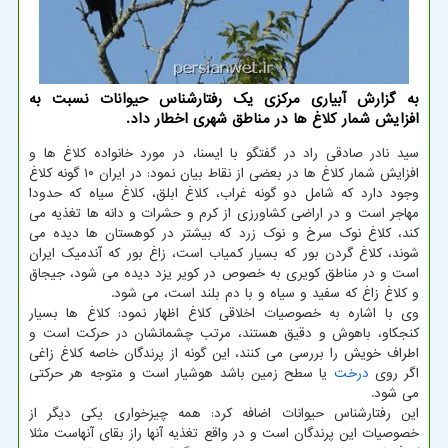
به گزارش آبیاری مركزی یك رفتارشناس حیوانات نسبت به
افزایش شمار كلاغ ها در مناطق شهری اخطار داد.
سید نادر صادقی راد در گفتگو با ایسنا، در مورد خانواده کلاغ ها و
افزایش شمار کلاغ ها در بعضی از نقاط بیان نمود: در ایران ۱۰ گونه کلاغ
وجود دارد که شامل دو گونه غراب، کلاغ ابلق، کلاغ سیاه که حدودا
مهاجر است و در اراضی کشاورزی از کرم و حشرات و دانه ها تغذیه می
کند، کلاغ نوک سرخ و نوک زرد که بیشتر در کوهستان ها دیده می
شوند، کلاغ گردن بور که بسیار کمیاب است، زاغ بور که آندمیک ایران
است و در مناطق کویری به خصوص در کویر یزد دیده می شود، جیجاق
و کلاغ زاغ که سفید و سیاه و با دم بلند است، می شود.
وی با اشاره به خصوصیات اخلاقی کلاغ اظهار نمود: کلاغ ها بسیار
کنجکاو، باهوش و دقیق هستند، مرتب چشمانشان در حرکت است و
اطراف خویش را بررسی می کنند، این گونه از پرندگان خاصه کلاغ زاغی
اگر روی
درخت
یا سطح زمین باشد هوشیار است و متوجه هر حرکتی
می شود.
این رفتارشناس حیوانات اضافه کرد: همه چیزخواری یکی دیگر از
خصوصیات این پرندگان است و در واقع تغذیه آنها راز بقای آنهاست مثلا