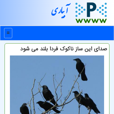
آبیاری
منو
صدای این ساز ناكوك فردا بلند می شود