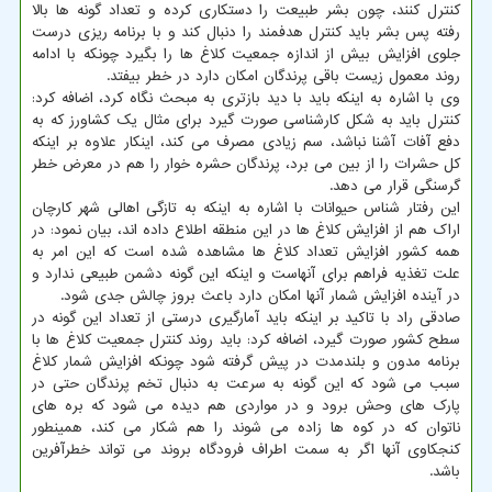
کنترل کنند، چون بشر طبیعت را دستکاری کرده و تعداد گونه ها بالا
رفته پس بشر باید کنترل هدفمند را دنبال کند و با برنامه ریزی درست
جلوی افزایش بیش از اندازه جمعیت کلاغ ها را بگیرد چونکه با ادامه
روند معمول زیست باقی پرندگان امکان دارد در خطر بیفتد.
وی با اشاره به اینکه باید با دید بازتری به مبحث نگاه کرد، اضافه کرد:
کنترل باید به شکل کارشناسی صورت گیرد برای مثال یک کشاورز که به
دفع آفات آشنا نباشد، سم زیادی مصرف می کند، اینکار علاوه بر اینکه
کل حشرات را از بین می برد، پرندگان حشره خوار را هم در معرض خطر
گرسنگی قرار می دهد.
این رفتار شناس حیوانات با اشاره به اینکه به تازگی اهالی شهر کارچان
اراک هم از افزایش کلاغ ها در این منطقه اطلاع داده اند، بیان نمود: در
همه کشور افزایش تعداد کلاغ ها مشاهده شده است که این امر به
علت تغذیه فراهم برای آنهاست و اینکه این گونه دشمن طبیعی ندارد و
در آینده افزایش شمار آنها امکان دارد باعث بروز چالش جدی شود.
صادقی راد با تاکید بر اینکه باید آمارگیری درستی از تعداد این گونه در
سطح کشور صورت گیرد، اضافه کرد: باید روند کنترل جمعیت کلاغ ها با
برنامه مدون و بلندمدت در پیش گرفته شود چونکه افزایش شمار کلاغ
سبب می شود که این گونه به سرعت به دنبال تخم پرندگان حتی در
پارک های وحش برود و در مواردی هم دیده می شود که بره های
ناتوان که در کوه ها زاده می شوند را هم شکار می کند، همینطور
کنجکاوی آنها اگر به سمت اطراف فرودگاه بروند می تواند خطرآفرین
باشد.