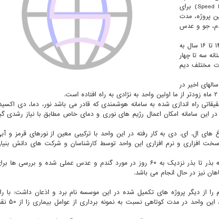
این موسسه با راه اندازی واحد به نژادی سریع (Speed Breeding) برای
در قالب این پروژه، مدت
م، جو و عدس
وی با اشاره به اینکه دوره معرفی ارقام جدید دیم حالا بین ۱۴ تا ۱۶ سال به
نه سه تا چهار
ات مختلف دیم
الهای اخیر در
قاتی راه اندازی شده به سامانه هوشمندی که قادر می باشد نور، دما، دی اکسید
در این سامانه امکان اعمال رژیم های نوری و دمای خاص مطابق با نیاز رشدی گی
ی ال. ای. دی به کار رفته در این واحد با ترکیبی معین از نورهای قرمز و آبی
خت افزاری و نرم افزاری این واحد توسط کارشناسان و شرکت های دانش بنیا
گلکاری افزود: حالا کوتاه سازی دوره رشد و به اصطلاح چرخه بذر تا بذر نزدیک به ۶۰ روز در مورد گندم و عدس عملی شده و بر
ان نیز در حال انجام می باشد.
را از دیگر پروژه های تکمیل شده در این موسسه نام برد و اذعان داشت: با راه
واحد پایش و ارزیابی بیماریهای حبوبات 