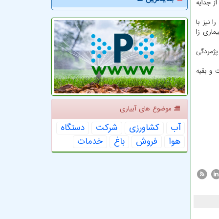
یش از ۲۵ عامل بیماری زای قارچی از انواع محصولات لگوم تکمیل شده و ۱۸ فقره از جدایه
 نیز با
ماری زا
یماری پژمردگی
ن معرفی شده که ۴۸ رقم آن مربوط به غلات، ۱۶ رقم حبوبات و بقیه
موضوع های آبیاری
آب
كشاورزی
شركت
دستگاه
هوا
فروش
باغ
خدمات