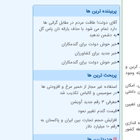
پربیننده ترین ها
آقای دولت! طاقت مردم در مقابل گرانی ها
دارد تمام می شود با حذف یارانه نان پاس گل
به دشمن ندهید
خبر خوش دولت برای گندمکاران
خبر جدید برای کشاورزان
خبر خوش دولت برای گندمکاران
 کربن و
اه وجود
پربحث ترین ها
، امکان
استفاده غیر مجاز از خمیر مرغ و افزودنی ها
ن داخلی
در سوسیس و کالباس تکذیب شد
معرفی ۳ رقم جدید آویشن
رسی ها برای تعیین
قیمت گندم تغییر نمود
افزایش حجم تجارت بین ایران و پاکستان به
 اندازی
رقم 10 میلیارد دلار
دیم در سال گذشته، این واحد در مدت کوتاهی نسبت به نمونه برداری از عوامل بیماری زا از ۵۰ نقطه کشور
جدیدترین ها