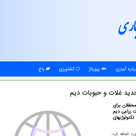
اری
باره آبیاری
رپورتاژ
کشاورزی
باغ
حققان برای
ت زراعی دیم
کنولوژیهای
ی» اضافه کرد: