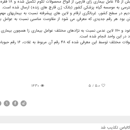
وی اشاره کرد: تا حالا جمع آوری، خالص سازی و شناسایی ب
سترسی به موسسه گیاه پزشکی کشور (بانک ژن قارچ های زنده) ارسال شده است.
دیم در سطح کشور، غربالگری ارقام و لاین های پیشرفته نسبت به بیماریهای مهم را
ن بود هر رقم جدیدی که معرفی می شود از مقاومت مناسبی نسبت به عوامل بی
وی اظهار داشت: در همین راستا امسال غربالگری ۲۰۰ لاین نخود و ۱۷۰ لاین عدس نسبت به نژادهای مختلف عوامل بیماری زا همچون ب
 در این واحد انجام شده است.
به گزارش آبیاری به نقل از ایرنا، تا حالا ۷۵ رقم جدید از محصولات مختلف توسط ای
1430
/ 5
5.0
X
 کالباس تکذیب شد