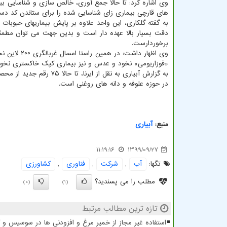
های قارچی بیماری زای شناسایی شده را برای ستاندن کد د
به گفته گلکاری، این واحد علاوه بر پایش بیماریهای حبوبات 
دقت بسیار بالا عهده دار است و بدین جهت می توان مطمئ
برخوردارست.
«فوزاریومی» نخود و عدس و نیز بیماری کپک خاکستری نخود
در حوزه علوفه و دانه های روغنی است.
منبع:
آبیاری
11:19:16
1399/09/27
تگها:
آب
,
شركت
,
فناوری
,
كشاورزی
مطلب را می پسندید؟
(0)
(1)
تازه ترین مطالب مرتبط
استفاده غیر مجاز از خمیر مرغ و افزودنی ها در سوسیس و