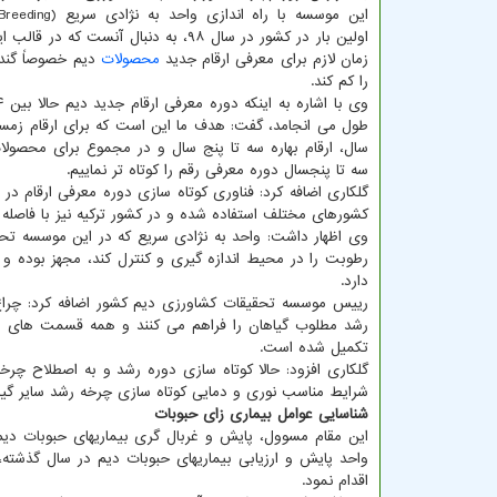
اولین بار در کشور در سال ۹۸، به دنبال آنست که 
زمان لازم برای معرفی ارقام جدید
محصولات
دیم خصوصاً گند
را کم کند.
طول می انجامد، گفت: هدف ما این است که برای ارقام زمستا
سال، ارقام بهاره سه تا پنج سال و در مجموع برای محصول
سه تا پنجسال دوره معرفی رقم را کوتاه تر نماییم.
گلکاری اضافه کرد: فناوری کوتاه سازی دوره معرفی ارقام در س
کشورهای مختلف استفاده شده و در کشور ترکیه نیز با فاصله ۲ ماه زودتر از ما اولین واحد به نژادی به راه افتاده است.
وی اظهار داشت: واحد به نژادی سریع که در این موسسه تحقی
رطوبت را در محیط اندازه گیری و کنترل کند، مجهز بوده و 
دارد.
رییس موسسه تحقیقات کشاورزی دیم کشور اضافه کرد: چراغ ها
رشد مطلوب گیاهان را فراهم می کنند و همه قسمت های س
تکمیل شده است.
شرایط مناسب نوری و دمایی کوتاه سازی چرخه رشد سایر گیاه
شناسایی عوامل بیماری زای حبوبات
این مقام مسوول، پایش و غربال گری بیماریهای حبوبات دیم 
اقدام نمود.