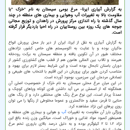
به گزارش آبیاری ایرنا- مرغ بومی سیستان به نام ˮخزک ˮبا
مقاومت بالا به تغییرات آب وهوایی و بیماری های منطقه در چند
سال گذشته با راه اندازی مرکز پرورش در زاهدان و توزیع مجانی
جوجه های یک روزه بین روستاییان در راه احیا باردیگر قرار گرفته
است.
به گزارش آبیاری به نقل از ایرنا، ایران از دیر باز محل پرورش انواع
ماکیان بوده و با عنایت به اکوسیستم های خاص کشور، نژادهای
مختلف طیور در آن تکوین یافته و منطقه سیستان به برکت رودخانه
هیرمند و تالاب بین المللی هامون هم از قطب های کشاورزی کشور از
دوران باستان تابحال بوده است و این شرایط بستر لازم برای بهبود و
متناسب کردن طیور برای پرورش در این اقلیم با انتخاب های طبیعی و
تصادفی مردمان این سرزمین، بوجود آورده است.
در این میان مرغ محلی سیستان به نام خَزَک از خصوصیت اصلی آن
همانگونه که از اسمش بر می آید داشتن قدی کوتاه وپاهای کوچک و
عمدتاً پردار است، این نوع مرغ رنگ های مختلفی دارد و از رنگ های
حنایی تا قرمز، سفید و خاکستری و عموما مخلوطی از رنگها را می توان
روی پرهای این نژاد مشاهده کرد.
ویژگی بارز آن مقاومت به تغییرات
آب
و هوایی و بیماری های منطقه و
همینطور کمبود مواد غذایی و خوراک است، میانگین وزن زنده بالغ این
نژاد ۱.۲ تا ۲ کیلوگرم بوده و به دلیل درصد بالای باروری تخم مرغ
هایش از نظر تولید در جوجه کشی مورد توجه است.