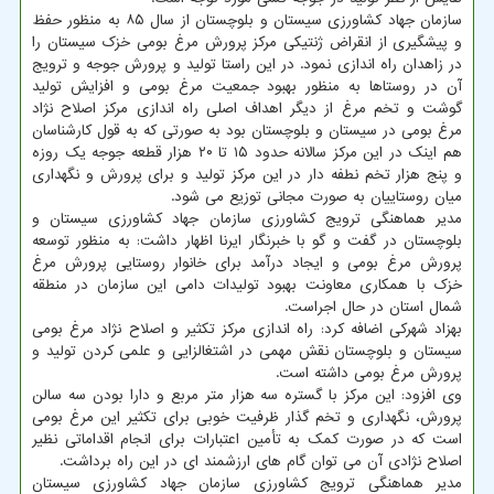
سازمان جهاد کشاورزی سیستان و بلوچستان از سال ۸۵ به منظور حفظ
و پیشگیری از انقراض ژنتیکی مرکز پرورش مرغ بومی خزک سیستان را
در زاهدان راه اندازی نمود. در این راستا تولید و پرورش جوجه و ترویج
آن در روستاها به منظور بهبود جمعیت مرغ بومی و افزایش تولید
گوشت و تخم مرغ از دیگر اهداف اصلی راه اندازی مرکز اصلاح نژاد
مرغ بومی در سیستان و بلوچستان بود به صورتی که به قول کارشناسان
هم اینک در این مرکز سالانه حدود ۱۵ تا ۲۰ هزار قطعه جوجه یک روزه
و پنج هزار تخم نطفه دار در این مرکز تولید و برای پرورش و نگهداری
میان روستاییان به صورت مجانی توزیع می شود.
مدیر هماهنگی ترویج کشاورزی سازمان جهاد کشاورزی سیستان و
بلوچستان در گفت و گو با خبرنگار ایرنا اظهار داشت: به منظور توسعه
پرورش مرغ بومی و ایجاد درآمد برای خانوار روستایی پرورش مرغ
خزک با همکاری معاونت بهبود تولیدات دامی این سازمان در منطقه
شمال استان در حال اجراست.
بهزاد شهرکی اضافه کرد: راه اندازی مرکز تکثیر و اصلاح نژاد مرغ بومی
سیستان و بلوچستان نقش مهمی در اشتغالزایی و علمی کردن تولید و
پرورش مرغ بومی داشته است.
وی افزود: این مرکز با گستره سه هزار متر مربع و دارا بودن سه سالن
پرورش، نگهداری و تخم گذار ظرفیت خوبی برای تکثیر این مرغ بومی
است که در صورت کمک به تأمین اعتبارات برای انجام اقداماتی نظیر
اصلاح نژادی آن می توان گام های ارزشمند ای در این راه برداشت.
مدیر هماهنگی ترویج کشاورزی سازمان جهاد کشاورزی سیستان