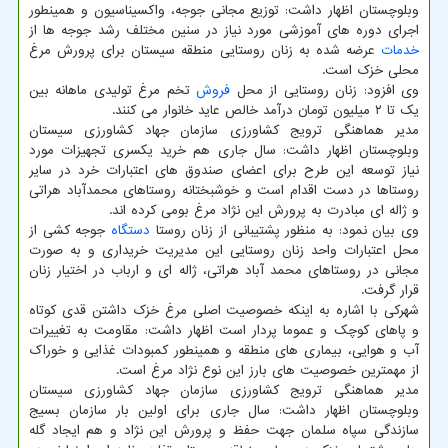
وبلوچستان اظهار داشت: توزیع مجانی جوجه، واکسیناسیون و همینطور
اجرای دوره های آموزشی مورد نیاز در سنین مختلف رشد جوجه ها از
خدمات
عرضه شده به زنان روستایی منطقه سیستان برای پرورش مرغ
محلی خزک است.
وی افزود: زنان روستایی از محل
فروش
تخم مرغ تولیدی ماهانه بین
یک تا ۲ میلیون تومان درآمد خالص عاید خانوار می کنند.
مدیر هماهنگی ترویج کشاورزی سازمان جهاد کشاورزی سیستان
وبلوچستان اظهار داشت: سال جاری هم خرید یکسری تجهیزات مورد
نیاز توسعه این طرح برای اعضای صندوق های اعتبارات خرد در سایر
روستاها در دست اقدام است و خوشبختانه روستاهای محمدآباد هراتی
و ژاله ای مبادرت به پرورش این نژاد مرغ بومی کرده اند.
وی بیان نمود: به منظور پشتیبانی از زنان روستا
دستگاه
جوجه کشی از
محل اعتبارات واحد زنان روستایی این مدیریت خریداری و به صورت
مجانی در روستاهای محمد آباد هراتی، ژاله ای و ارباب در اختیار زنان
قرار گرفت.
شهرکی با اشاره به اینکه خصوصیت اصلی مرغ خزک داشتن قدی کوتاه
و پاهای کوچک و عموما پردار است اظهار داشت: مقاومت به تغییرات
آب و هوایی، بیماری های منطقه و همینطور کمبودات غذایی و خوراک
از مهمترین خصوصیت های بارز این نوع نژاد مرغ است.
مدیر هماهنگی ترویج کشاورزی سازمان جهاد کشاورزی سیستان
وبلوچستان اظهار داشت: سال جاری برای اولین بار سازمان بسیج
سازندگی سپاه سلمان جهت حفظ و پرورش این نژاد و هم ایجاد گله