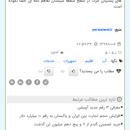
های پشتیبان خزک در سطح منطقه سیستان تفاهم نامه ای امضا نموده
است.
منبع:
persianwet.ir
22:59:34
1399/10/06
1863
/ 5
5.0
تگها:
آب
,
اقلیم
,
تجهیزات
,
خدمات
مطلب را می پسندید؟
(0)
(1)
X
تازه ترین مطالب مرتبط
معرفی ۳ رقم جدید آویشن
افزایش حجم تجارت بین ایران و پاکستان به رقم 10 میلیارد دلار
خرید تضمینی گندم از ۷ و پنج دهم میلیون تن گذشت