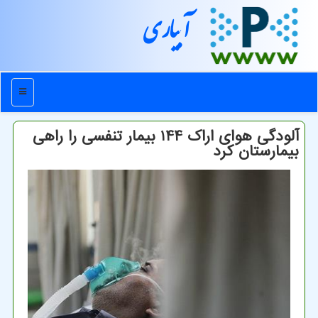
آبیاری
منو
آلودگی هوای اراك 144 بیمار تنفسی را راهی
بیمارستان كرد