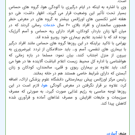
است.
وی با اشاره به اینکه در ایام درگیری با آلودگی هوا، گروه های حساس
بسیار تحت تأثیر این وضعیت قرار می گیرند، اظهار داشت: طی دو
هفته اخیر تکنسین های اورژانس بیشتر به گروه های در معرض خطر
همچون سالمندان و افراد بالای ۶۰ سال
خدمات
رسانی کردند که در
میان آنها زنان باردار، کودکان، افراد دارای ریه حساس و آسم آلرژیک
بوده اند که با تشدید علایم بیماری خود روبرو شده اند.
بهرامی با تاکید براینکه در این روزها گروه های حساس مانند افراد درگیر
با بیماری های تنفسی، آسم و... باید حدالامکان از تردد غیرضروری به
بیرون از منزل اجتناب کنند، بیان نمود: مسلما در بازه زمانی که
هواشناسی یا اداره کل محیط زیست اعلام انباشت آلاینده ها در هوا می
کند، باید علاوه بر بیماران ریوی و قلبی، سالمندان، کودکان و زنان
آبستن که دارای شرایط خاصی هستند هم در خانه بمانند.
رئیس مرکز اورژانس پیش بیمارستانی دانشگاه علوم پزشکی اراک، اضافه
کرد: علاوه بر قرار نگرفتن در معرض آلودگی
هوا
، لازم است در این
روزها توجه مناسبی به رژیم غذایی صورت گیرد، به صورتی که مصرف
سبزیجات و مایعات افزایش و مصرف غذاهای آماده و فرآوری شده
کاهش پیدا کند.
منبع:
آبیاری