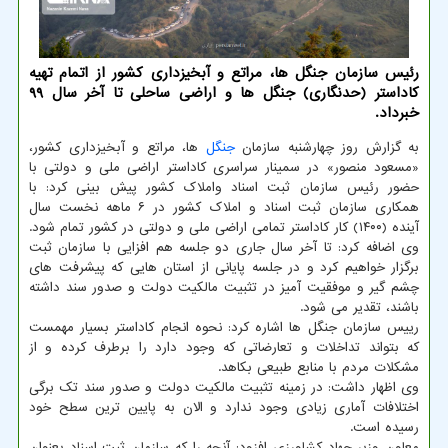
رئیس سازمان جنگل ها، مراتع و آبخیزداری کشور از اتمام تهیه
کاداستر (حدنگاری) جنگل ها و اراضی ساحلی تا آخر سال 99
خبرداد.
به گزارش روز چهارشنبه سازمان
جنگل
ها، مراتع و آبخیزداری کشور،
«مسعود منصور» در سمینار سراسری کاداستر اراضی ملی و دولتی با
حضور رئیس سازمان ثبت اسناد واملاک کشور پیش بینی کرد: با
همکاری سازمان ثبت اسناد و املاک کشور در ۶ ماهه نخست سال
آینده (۱۴۰۰) کار کاداستر تمامی اراضی ملی و دولتی در کشور تمام شود.
وی اضافه کرد: تا آخر سال جاری دو جلسه هم افزایی با سازمان ثبت
برگزار خواهیم کرد و در جلسه پایانی از استان هایی که پیشرفت های
چشم گیر و موفقیت آمیز در تثبیت مالکیت دولت و صدور سند داشته
باشند، تقدیر می شود.
رییس سازمان جنگل ها اشاره کرد: نحوه انجام کاداستر بسیار مهمست
که بتواند تداخلات و تعارضاتی که وجود دارد را برطرف کرده و از
مشکلات مردم با منابع طبیعی بکاهد.
وی اظهار داشت: در زمینه تثبیت مالکیت دولت و صدور سند تک برگی
اختلافات آماری زیادی وجود ندارد و الان به پایین ترین سطح خود
رسیده است.
معاون وزیر جهاد کشاورزی افزود: آنچه را که سازمان ثبت اسناد بعنوان