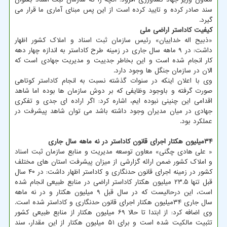
سند صادر کرده و تایید کرده است از این پس مبنای آماری ما قرار می
گیرد.
کیفیت کاداستر اراضی ملی
«ذبیح اله خداییان» رئیس سازمان ثبت اسناد و املاک کشور اظهار
داشت: در ۹ ماهه سال جاری در زمینه طرح کاداستر به اندازه چهار دهه
کار انجام شده است و این بخاطر جدییت و مدیریت جهادی است که
الان در سازمان جنگل ها وجود دارد.
وی با اعلان اینکه در سنوات گذشته نسبت به انجام کاداستر کوتاهی
صورت گرفته و باوجود وظایفی که بر دوش سازمان ها بوده اما شاهد
اقدامی این چنینی نبوده ایم، اشاره کرد: اگر اراده ای جدی و تفکری
جهادی در میان مدیران وجود داشته باشد می توان شاهد پیشرفت در
عملکرد بود.
۳۴میلیون هکتار اجرای قانون کاداستر در نه ماهه سال جاری
« علی هادی چگنی» معاون توسعه مدیریت و منابع سازمان ثبت اسناد
و املاک کشور ضمن ارائه گزارشی از میزان پیشرفت استان های مختلف
کشور در زمینه اجرای قانون حدنگاری و کاداستر اظهار داشت: در ۴۰ سال
قبل تنها ۲۳.۵ میلیون هکتار کاداستر اراضی در منابع طبیعی انجام شده
است، این درحالیست که در سال قبل ۹ میلیون هکتار و در نه ماهه
سال جاری ۳۴میلیون هکتار اجرای قانون حدنگاری و کاداستر شده است.
وی اضافه کرد: از ابتدا تا حالا ۶۹ میلیون هکتار از منابع طبیعی کشور
تثبیت مالکیت شده است و برای ۵۱ میلیون هکتار از این مقدار، سند