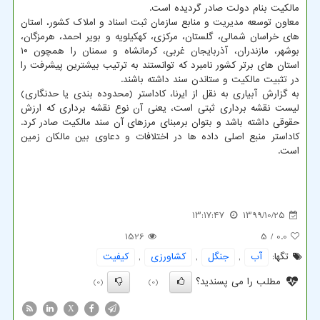
مالکیت بنام دولت صادر گردیده است.
معاون توسعه مدیریت و منابع سازمان ثبت اسناد و املاک کشور، استان
های خراسان شمالی، گلستان، مرکزی، کهکیلویه و بویر احمد، هرمزگان،
بوشهر، مازندران، آذربایجان غربی، کرمانشاه و سمنان را همچون ۱۰
استان های برتر کشور نامبرد که توانستند به ترتیب بیشترین پیشرفت را
در تثبیت مالکیت و ستاندن سند داشته باشند.
به گزارش آبیاری به نقل از ایرنا، کاداستر (محدوده بندی یا حدنگاری)
لیست نقشه برداری ثبتی است، یعنی آن نوع نقشه برداری که ارزش
حقوقی داشته باشد و بتوان برمبنای مرزهای آن سند مالکیت صادر کرد.
کاداستر منبع اصلی داده ها در اختلافات و دعاوی بین مالکان زمین
است.
13:17:47
1399/10/25
1526
/ 5
0.0
تگها:
آب
,
جنگل
,
كشاورزی
,
كیفیت
مطلب را می پسندید؟
(0)
(0)
X