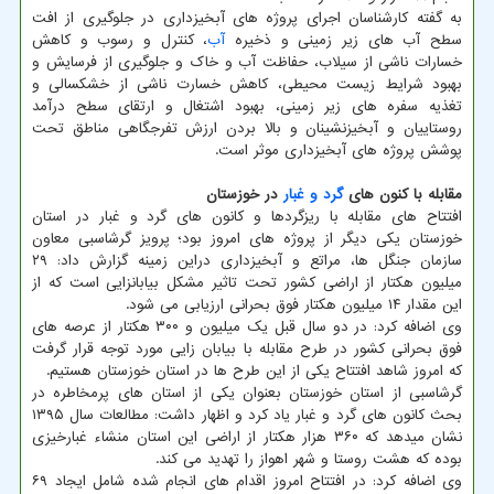
به گفته کارشناسان اجرای پروژه های آبخیزداری در جلوگیری از افت
سطح آب های زیر زمینی و ذخیره
آب
، کنترل و رسوب و کاهش
خسارات ناشی از سیلاب، حفاظت آب و خاک و جلوگیری از فرسایش و
بهبود شرایط زیست محیطی، کاهش خسارت ناشی از خشکسالی و
تغذیه سفره های زیر زمینی، بهبود اشتغال و ارتقای سطح درآمد
روستاییان و آبخیزنشینان و بالا بردن ارزش تفرجگاهی مناطق تحت
پوشش پروژه های آبخیزداری موثر است.
مقابله با کنون های
گرد و غبار
در خوزستان
افتتاح های مقابله با ریزگردها و کانون های گرد و غبار در استان
خوزستان یکی دیگر از پروژه های امروز بود؛ پرویز گرشاسبی معاون
سازمان جنگل ها، مراتع و آبخیزداری دراین زمینه گزارش داد: ۲۹
میلیون هکتار از اراضی کشور تحت تاثیر مشکل بیابانزایی است که از
این مقدار ۱۴ میلیون هکتار فوق بحرانی ارزیابی می شود.
وی اضافه کرد: در دو سال قبل یک میلیون و ۳۰۰ هکتار از عرصه های
فوق بحرانی کشور در طرح مقابله با بیابان زایی مورد توجه قرار گرفت
که امروز شاهد افتتاح یکی از این طرح ها در استان خوزستان هستیم.
گرشاسبی از استان خوزستان بعنوان یکی از استان های پرمخاطره در
بحث کانون های گرد و غبار یاد کرد و اظهار داشت: مطالعات سال ۱۳۹۵
نشان میدهد که ۳۶۰ هزار هکتار از اراضی این استان منشاء غبارخیزی
بوده که هشت روستا و شهر اهواز را تهدید می کند.
وی اضافه کرد: در افتتاح امروز اقدام های انجام شده شامل ایجاد ۶۹