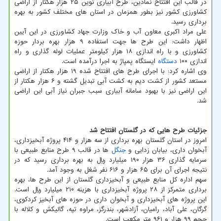
در قالب این افتتاح نمادین، طرح آبیاری نوین ۲۵ هزار هکتار از اراضی
کشاورزی کشور نیز بطور همزمان در استان های مختلف کشور به بهره
برداری رسید.
علی مراد اکبری معاون آب و خاک وزارت جهاد کشاورزی در این آیین
اظهار داشت: این طرح ها جهت استفاده ۹ هزار بهره بردار حوزه
کشاورزی و با راه اندازی ۱۸ هزار کیلومتر عملیات لوله گذاری و راه
اندازی ۱۰۰
دستگاه
ایستگاه پمپاژ به اجرا درآمده است.
وی اشاره کرد: با اجرای طرح های افتتاح شده ۱۹ هزار هکتار از اراضی
مستعد کشور از کشت دیم به کشت آبی تبدیل گشته و ۶ هزار هکتار از
این اراضی نیز با بهبود سامانه آبیاری سبب جبران نیاز آبی این اراضی
شد.
جزئیات طرح هایی که در گلستان افتتاح شد
امروز در استان گلستان بهره برداری از سه هزار و ۴۱۴ پروژه آبخیزداری،
آبخوان داری، بیابان زدایی و
جنگل
ها در قالب ۹ طرح منابع طبیعی با
سرمایه گذاری ۳۶ هزار ۱۹۰ میلیارد ریال به بهره برداری رسید که در
نتیجه اجرای آن برای ۶۵ هزار و ۶۱۶ نفر شغل به وجود آمد.
سهم اداره کل منابع طبیعی و آبخیزداری گلستان از این طرح ها، بهره
برداری متمرکز از ۲۸ پروژه آبخیزداری با هزینه ۲۱۰ میلیارد ریال است.
این پروژه های آبخیزداری و آبخوان داری در حوزه های آبخیز کردکوی،
گرگان، علی آباد، رامیان، آزادشهر، بندرگز، مراوه تپه، گالیکش و کلاله با
حجم ۹۹ هزار و ۹۶۱ متر مکعب است.