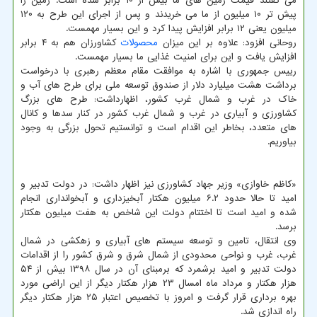
می گفتند قیمت زمین های ما بیش از ۱۰ برابر شده است. زمین را
پیش تر ۱۰ میلیون از ما می خریدند و پس از اجرای این طرح به ۱۲۰
میلیون یعنی ۱۲ برابر افزایش پیدا کرد و این بسیار مهمست.
روحانی افزود: علاوه بر این میزان
محصولات
کشاورزان هم به ۴ برابر
افزایش یافت و این برای امنیت غذایی ما بسیار مهمست.
رییس جمهوری با اشاره به موافقت مقام معظم رهبری با درخواست
برداشت هشت میلیارد دلار از صندوق توسعه ملی برای طرح های آب و
خاک در غرب و شمال غرب کشور، اظهارداشت: طرح های بزرگ
کشاورزی و آبیاری در غرب و شمال غرب کشور در کنار سدها و کانال
های متعدد، بخاطر این اقدام است و توانستیم تحول بزرگی به وجود
بیاوریم.
«کاظم خاوازی» وزیر جهاد کشاورزی نیز اظهار داشت: در دولت تدبیر و
امید تا حالا حدود ۶.۲ میلیون هکتار آبخیزداری و آبخوانداری انجام
شده و امید است تا اختتام دولت این شاخص به هفت میلیون هکتار
برسد.
وی انتقال، تامین و توسعه سیستم های آبیاری و زهکشی در شمال
غرب، غرب و نواحی محدودی از شمال شرق و شرق کشور را از اقدامات
دولت تدبیر و امید برشمرد که برمبنای آن در سال ۱۳۹۸ بیش از ۵۴
هزار هکتار و مرداد ماه امسال ۲۳ هزار هکتار دیگر از این اراضی مورد
بهره برداری قرار گرفت و امروز با تخصیص اعتبار ۲۵ هزار هکتار دیگر
راه اندازی شد.