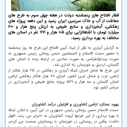
قطار افتتاح های پنجشنبه دولت در هفته چهل سوم به طرح های
حفاظت از آب و خاک سرزمین ایران رسید و این دفعه پروژه های
زهکشی، آبخیزداری و منابع طبیعی به ارزش پنج هزار و 610
میلیارد تومان با اشتغالزایی برای 105 هزار و 771 نفر در استان های
مختلف به بهره برداری رسید.
به گزارش آبیاری به نقل از ایرنا، آیین افتتاح این طرح ها روز پنحشنبه
با حضور حجت الاسلام و المسلمین حسن روحانی رئیس جمهوری به
صورت ویدئوکنفرانس به صورت نمادین در ارتباط زنده با استان های
گلستان، اردبیل و خوزستان راه اندازی شد.
این طرح ها شامل اجرای شبکه آبیاری و زهکشی در ۲۵ هزار هکتار از
اراضی غرب و شمال غربی کشور، اجرای ۷۸ هزار هکتار زهکشی اراضی
استان گلستان و سه هزار و ۵۶۹ پروژه منابع طبیعی و آبخیزداری در
سراسر کشور بود.
بهبود عملکرد اراضی کشاورزی و افزایش درآمد کشاورزان
حجت الاسلام حسن روحانی رئیس جمهوری در این آیین با اعلان اینکه
با بهره برداری از این طرحها ثروت کشاورزان به ۱۰برابر می رسد، اظهار
داشت: وقتی در روستایی در خوزستان با روستاییان صحبت می کردم،