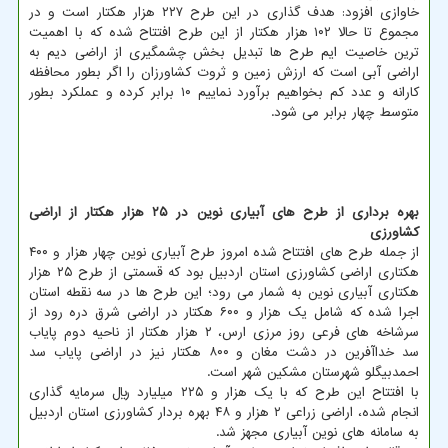
خاوازی افزود: هدف گذاری در این طرح ۲۲۷ هزار هکتار است و در
مجموع تا حالا ۱۰۲ هزار هکتار از این طرح افتتاح شده که با اهمیت
ترین خاصیت ایم طرح ها تبدیل بخش چشمگیری از اراضی دیم به
اراضی آبی است که ارزش زمین و ثروت کشاورزان را اگر بطور محافظه
کارانه و عدد کم بخواهیم برآورد نماییم ۱۰ برابر کرده و عملکرد بطور
متوسط چهار برابر می شود.
بهره برداری از طرح های آبیاری نوین در ۲۵ هزار هکتار از اراضی
کشاورزی
از جمله طرح های افتتاح شده امروز طرح آبیاری نوین چهار هزار و ۴۰۰
هکتاری اراضی کشاورزی استان اردبیل بود که قسمتی از طرح ۲۵ هزار
هکتاری آبیاری نوین به شمار می رود؛ این طرح ها در سه نقطه استان
اجرا شده که شامل یک هزار و ۶۰۰ هکتار در اراضی شرق دره رود از
سرشاخه های فرعی روز مرزی ارس، ۲ هزار هکتار از ناحیه دوم پایاب
سد خداآفرین در دشت مغان و ۸۰۰ هکتار نیز در اراضی پایاب سد
احمدبیگلو شهرستان مشکین شهر است.
با افتتاح این طرح که با یک هزار و ۲۲۵ میلیارد ریال سرمایه گذاری
انجام شده، اراضی زراعی ۲ هزار و ۴۸ بهره بردار کشاورزی استان اردبیل
به سامانه های نوین آبیاری مجهز شد.