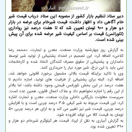
دبیر ستاد تنظیم بازار كشور از مصوبه این ستاد درباب قیمت شیر
خام آگاهی داد و اظهار داشت: قیمت شیرخام برای عرضه در بازار
دو هزار و 900 تومان تعیین شد كه تا هفت درصد نیز رواداری
(تلورانس) قیمت بر اساس كیفیت شیر عرضه شده برای آن پیش
بینی شده است.
به گزارش روز چهارشنبه وزارت صنعت، معدن و تجارت، «محمد رضا
کلامی» اضافه کرد: این تصمیم در امتداد پشتیبانی از تولید شیر توسط
دامداران و پشتیبانی از حقوق مصرف کنندگان اتخاذ شده و کارخانجات
لبنی باید با این نرخ، شیر مورد نیاز را خریداری کنند.
وی با تاکید براینکه قیمت بالاتر، مشمول برخورد قانونی خواهد شد،
اضافه کرد: البته برای پشتیبانی از ظرفیت های تولید، اجازه دادیم تا
هفت درصد در این بخش تلورانس قیمتی وجود داشته باشد؛ اما بالاتر
از این رقم را اجازه نخواهیم داد و ملاک اعمال قانون، همین عدد است.
سرپرست معاونت بازرگانی داخلی وزارت صنعت، معدن و تجارت اشاره
کرد: این قیمت مربوط به شیر کیفی ۳.۵ درصد چربی است و با افزایش
درصد چربی، قیمت شیر نیز تغییر می کند و به ازای هر درصد چربی ۵۰
تومان به قیمت کالا می تواند افزوده شود.
به گزارش آبیاری به نقل از ایرنا، قیمت هر کیلوگرم شیرخام دو هزار و
۳۹۰ تعیین شده بود.