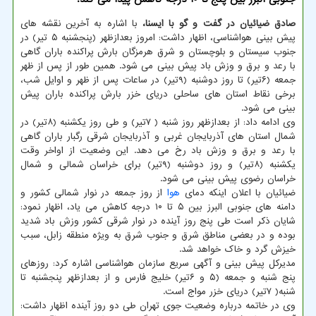
صادق ضیائیان در گفت و گو با ایسنا،
با اشاره به آخرین نقشه های
پیش بینی هواشناسی، اظهار داشت: امروز بعدازظهر (پنجشنبه ۵ تیر) در
جنوب سیستان و بلوچستان و شرق هرمزگان بارش پراکنده باران گاهی
با رعد و برق و وزش باد پیش بینی می شود. همین طور از پس از ظهر
جمعه (۶تیر) تا روز دوشنبه (۹تیر) در ساعات پس از ظهر و اوایل شب،
برخی نقاط استان های ساحلی دریای خزر بارش پراکنده باران پیش
بینی می شود.
وی ادامه داد: از بعدازظهر روز شنبه ( ۷تیر) و طی روز یکشنبه (۸تیر) در
شمال استان های آذربایجان غربی و آذربایجان شرقی رگبار باران گاهی
با رعد و برق و وزش باد رخ می دهد. این وضعیت از اواخر وقت
یکشنبه (۸تیر) و روز دوشنبه (۹تیر) برای خراسان شمالی و شمال
خراسان رضوی پیش بینی می شود.
ضیائیان با اعلان اینکه دمای
هوا
از روز جمعه در نوار شمالی کشور و
دامنه های جنوبی البرز بین ۵ تا ۱۰ درجه کاهش می یاد، اظهار نمود:
شایان ذکر است طی پنج روز آینده در نوار شرقی کشور وزش باد شدید
بوده و در بعضی مناطق شرق و جنوب شرق به ویژه منطقه زابل، سبب
خیزش گرد و خاک خواهد شد.
مدیرکل پیش بینی و آگهی سریع سازمان هواشناسی اشاره کرد: روزهای
پنج شنبه و جمعه (۵ و ۶تیر) خلیج فارس و از بعدازظهر پنجشنبه تا
شنبه( ۷تیر) دریای خزر مواج است.
وی در خاتمه درباره وضعیت جوی تهران طی دو روز آینده اظهار داشت: