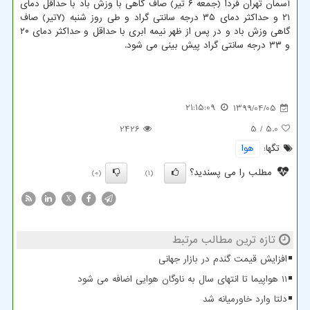
آسمان تهران فردا (جمعه ۶ تیر) صاف گاهی با وزش باد با حداقل دمای
۲۱ و حداکثر دمای ۳۵ درجه سانتی گراد و طی روز شنبه (۷تیر) صاف
گاهی وزش باد و در پس از ظهر نیمه ابری با حداقل و حداکثر دمای ۲۰
و ۳۳ درجه سانتی گراد پیش بینی می شود.
21:15:09
1399/04/05
2426
/ 5
5.0
تگها:
هوا
مطلب را می پسندید؟
(0)
(1)
X
تازه ترین مطالب مرتبط
افزایش قیمت گندم در بازار جهانی
11 هواپیما تا انتهای سال به ناوگان هوایی اضافه می شود
دلتا وارد خاورمیانه شد