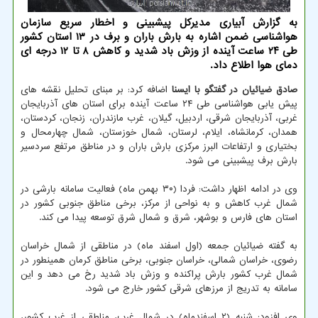
به گزارش آبیاری مدیرکل پیشبینی و اخطار سریع سازمان
هواشناسی ضمن اشاره به بارش باران و برف در ۱۳ استان کشور
طی ۲۴ ساعت آینده از وزش باد شدید و کاهش ۸ تا ۱۲ درجه ای
دمای هوا اطلاع داد.
صادق ضیائیان در گفتگو با ایسنا
اضافه کرد: بر مبنای تحلیل نقشه های
پیش یابی هواشناسی طی ۲۴ ساعت آینده برای استان های آذربایجان
غربی، آذربایجان شرقی، اردبیل، گیلان، غرب مازندران، زنجان، کردستان،
همدان، کرمانشاه، ایلام، لرستان، شمال خوزستان، شمال چهارمحال و
بختیاری و ارتفاعات البرز مرکزی بارش باران و در مناطق مرتفع سردسیر
بارش برف پیشبینی می شود.
وی در ادامه اظهار داشت: فردا (۳۰ بهمن ماه) فعالیت سامانه بارشی در
شمال غرب کاهش و به نواحی از مرکز، برخی مناطق جنوبی کشور در
استان های فارس و بوشهر، شرق و شمال شرق توسعه پیدا می کند.
به گفته ضیائیان جمعه (اول اسفند ماه) در مناطقی از شمال خراسان
رضوی، خراسان شمالی، خراسان جنوبی، برخی مناطق کرمان همینطور در
شمال غرب کشور بارش پراکنده و وزش باد شدید رخ می دهد و این
سامانه به تدریج از مرزهای شرقی کشور خارج می شود.
وی افزود: شنبه (۲ اسفندماه) در شمال غرب، مناطقی از غرب کشور،