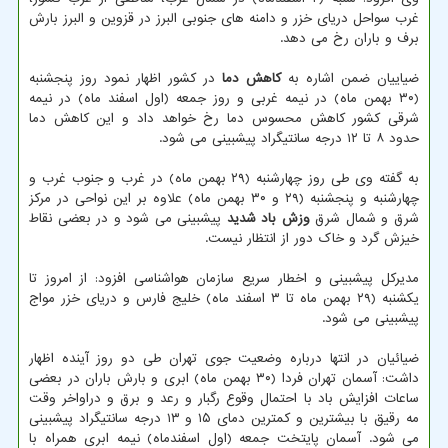
غرب سواحل دریای خزر و دامنه های جنوبی البرز در قزوین و البرز بارش
برف و باران رخ می دهد.
ضیاییان ضمن اشاره به
کاهش دما
در کشور اظهار نمود روز پنجشنبه
(۳۰ بهمن ماه) در نیمه غربی و روز جمعه (اول اسفند ماه) در نیمه
شرقی کشور کاهش محسوس دما رخ خواهد داد و این کاهش دما
حدود ۸ تا ۱۲ درجه سانتیگراد پیشبینی می شود.
به گفته وی طی روز چهارشنبه (۲۹ بهمن ماه) در غرب و جنوب غرب و
چهارشنبه و پنجشنبه (۲۹ و ۳۰ بهمن ماه) علاوه بر این نواحی در مرکز
شرق و شمال شرق
وزش باد شدید
پیشبینی می شود و در بعضی نقاط
خیزش گرد و خاک دور از انتظار نیست.
مدیرکل پیشبینی و اخطار سریع سازمان هواشناسی افزود: از امروز تا
یکشنبه (۲۹ بهمن ماه تا ۳ اسفند ماه) خلیج فارس و دریای خزر مواج
پیشبینی می شود.
ضیائیان در انتها درباره وضعیت جوی تهران طی دو روز آینده اظهار
داشت: آسمان تهران فردا (۳۰ بهمن ماه) ابری و بارش باران در بعضی
ساعات افزایش باد با احتمال وقوع رگبار و رعد و برق و دراواخر وقت
مه رقیق با بیشترین و کمترین دمای ۱۵ و ۱۳ درجه سانتیگراد پیشبینی
می شود. آسمان پایتخت جمعه (اول اسفندماه) نیمه ابری همراه با