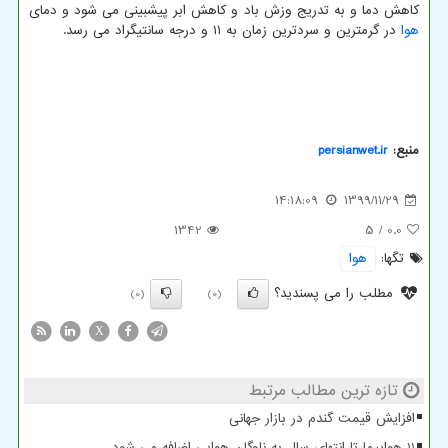
کاهش دما و به تدریج وزش باد و کاهش ابر پیشبینی می شود و دمای
هوا
در گرمترین و سردترین زمان به ۱۱ و درجه سانتیگراد می رسد.
منبع:
persianwet.ir
14:18:09
1399/11/29
1342
/ 5
0.0
تگها:
هوا
مطلب را می پسندید؟
(0)
(0)
X
تازه ترین مطالب مرتبط
افزایش قیمت گندم در بازار جهانی
11 هواپیما تا انتهای سال به ناوگان هوایی اضافه می شود