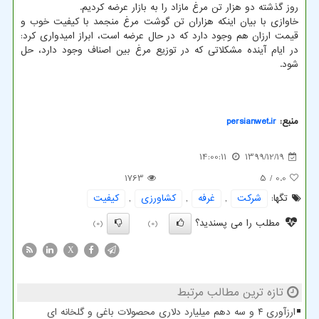
روز گذشته دو هزار تن مرغ مازاد را به بازار عرضه کردیم.
خاوازی با بیان اینکه هزاران تن گوشت مرغ منجمد با کیفیت خوب و
قیمت ارزان هم وجود دارد که در حال عرضه است، ابراز امیدواری کرد:
در ایام آینده مشکلاتی که در توزیع مرغ بین اصناف وجود دارد، حل
شود.
منبع:
persianwet.ir
14:00:11
1399/12/19
1763
/ 5
0.0
تگها:
شركت
,
غرفه
,
كشاورزی
,
كیفیت
مطلب را می پسندید؟
(0)
(0)
X
تازه ترین مطالب مرتبط
ارزآوری ۴ و سه دهم میلیارد دلاری محصولات باغی و گلخانه ای