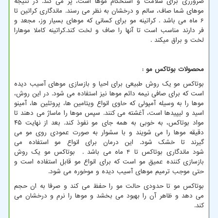
ضرورری برای سلامت و استحکام موها است، پر می کند. در نتیجه
موهای شما صاف، سالم و درخشان به نظر می رسند. ماندگاری کراتین تا
6 ماه می باشد . کراتینه مو برای کسانی که موهای بسیار وز، مجعد و
فر دارند مناسب است تا آنها را صاف و لخت کند.کراتینه کاملا موهارا
لخت و براق میکند .
محصولات بوتاکس مو :
بوتاکس مو یک روش طبیعی برای احیا و بازسازی موهای آسیب دیده
است که برای صافی نیمه دائم موها نیز استفاده می شود. در این روش،
موها را به وسیله آمپولی که حاوی انواع ویتامین ها، پروتئین ها، آمینو
اسید و لیپیدها است، آغشته می کنند. سپس موها را ماساژ می دهند تا
مواد بوتاکس، به خوبی به همه جای مو نفوذ کند. بعد از نهایت ۴۵
دقیقه موها را می شویند و با سشوار به صورت عمودی روی مو می
گیرند تا خشک شود. این درمان برای انواع مو استفاده می
شود ماندگاری بوتاکس تا 4 ماه می باشد . بوتاکس مو یک روش
بازسازی کننده عمیق مو است که برای انواع مو قابل استفاده است و
حتی موجب ترمیم موهای آسیب دیده و موخوره می شود.
بوتاکس مو تا حدودی حالت مو را حفظ می کند و صرفا به ان حجم
می دهد و ظاهر آن را بهبود می بخشد و موها را نرم و درخشان می
کند.