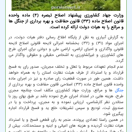
وزارت جهاد کشاورزی پیشنهاد اصلاح تبصره (4) ماده واحده
قانون اصلاح ماده (33) قانون حفاظت و بهره برداری از جنگل ها
و مراتع را به هیات دولت ارائه کرده است.
به گزارش آبیاری به نقل از پایگاه اطلاع رسانی دفتر هیات دولت، در
اجرای مواد (۳۱) و (۳۲) بخشنامه اجرائی لایحه قانونی اصلاح لایحه
قانونی واگذاری و احیای اراضی، اراضی ملی و دولتی برای اجرای طرح
های کشاورزی و غیرکشاورزی به اشخاص حقیقی و حقوقی واگذار می
گردد.
عدم انجام تعهدات مربوط یا تعلل و تخلف مجریان، صدور رای به فسخ
قرارداد و یا استرداد از طرف هیئت نظارت استان را به همراه خواهد
داشت. همین طور در صورت قطعیت رای صادره و نیز در اجرای ماده
واحده قانون اصلاح ماده (۳۳) اصلاحی قانون حفاظت و بهره برداری از
جنگل
ها و مراتع، وزارت جهاد کشاورزی مکلف است چنانچه مجری
طرح، هزینه هایی در امتداد اجرای طرح نموده باشد بر طبق بهای روز با
ستاندن نظر کارشناسی، ارزیابی نموده و به مجری، پرداخت و یا در
صندوق ثبت، تودیع و سپس تشریفاتِ خلع ید و فسخ قرارداد اجاره
پیگیری شود.
در همین راستا تعدادی پرونده، منجر به رای قطعی فسخ و یا استرداد
هیات نظارت گردیده و هزینه های اعیانی و ابنیه و مستحدثات، بیش از
یک هراز میلیارد ریال ارزیابی شده است ولی باتوجه به عدم تامین و