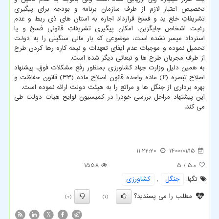
تخصیص اعتبار لازم از طرف سازمان برنامه و بودجه برای پیگیری
تشریفاتِ خلع ید و فسخ قرارداد اجاره به استان های ذی ربط و عدم
رغبت اشخاص جایگزین، امکان پیگیری تشریفاتِ قانونی فسخ و یا
استرداد میسر نشده است، موضوعی که بار مالی سنگینی را به دولت
تحمیل نموده و موجبات عدم ایفای تعهدات و نیمه کاره رها کردن طرح
از طرف مجریان طرح ها و تبعاتی دیگر شده است.
به همین دلیل وزارت جهاد کشاورزی بمنظور رفع مشکلات فوق، پیشنهاد
اصلاح تبصره (۴) ماده واحده قانون اصلاح ماده (۳۳) قانون حفاظت و
بهره برداری از جنگل ها و مراتع را به هیئت دولت ارائه نموده است.
این پیشنهاد مراحل بررسی خودرا در کمیسیون لوایح هیات دولت طی
می کند.
11:22:20
1400/01/15
1558
/ 5
5.0
تگها:
جنگل
,
كشاورزی
مطلب را می پسندید؟
(0)
(1)
X