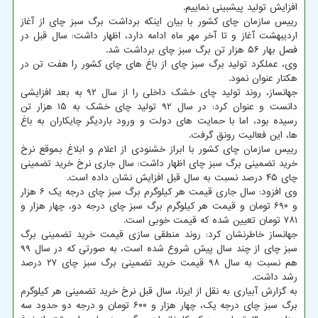
افزایش تولید پیشبینی نماییم.
رییس سازمان چای کشور با بیان اینکه برداشت برگ سبز چای از آغاز
اردیبهشت آغاز و تا آخر مهر ماه ادامه دارد، اظهار داشت: سال قبل در
فصل بهار ۵۶ هزار تن برگ سبز چای برداشت شد.
وی، عملکرد تولید برگ سبز چای از باغ های چای کشور را هفت تن در
هکتار عنوان نمود.
جهانساز، روند تولید چای خشک داخلی را از سال ۹۲ به بعد افزایشی
دانست و عنوان کرد: در سال ۹۲ تولید چای خشک به ۱۵ هزار تن
رسیده بود، اما با حمایت های دولت و ورود باردیگر چایکاران به باغ
ها، این فعالیت رونق گرفت.
رییس سازمان چای کشور با ابراز خشنودی از اعلام و ابلاغ بموقع نرخ
خرید تضمینی برگ سبز چای اظهار داشت: سال جاری نرخ خرید تضمینی
چای ۴۵ درصد نسبت به سال قبل افزایش نشان داده است.
وی افزود: سال جاری قیمت هر کیلوگرم برگ سبز چای درجه یک ۶ هزار
و ۶۹۰ تومان و قیمت هر کیلوگرم برگ سبز چای درجه دو، چهار هزار و
۷۸۱ تومان تعیین شده که قیمت خوبی است.
جهانساز خاطرنشان کرد: روند منطقی سازی قیمت خرید تضمینی برگ
سبز چای از چند سال پیش شروع شده است، به صورتی که در سال ۹۹
هم نسبت به سال ۹۸ قیمت خرید تضمینی برگ سبز چای ۲۷ درصد
رشد داشت.
به گزارش آبیاری به نقل از ایرنا، سال قبل نرخ خرید تضمینی هر کیلوگرم
برگ سبز چای درجه یک، چهار هزار و ۶۰۰ تومان و درجه دو حدود سه