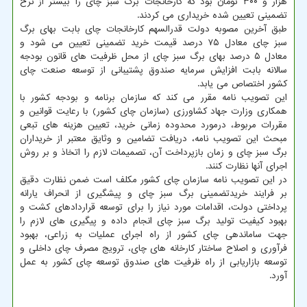
هزار و ۳۰۰ تومان بود که کارخانجات برگ سبز چای را بیشتر از نرخ
تضمینی تعیین شده خریداری می کردند.
طبق آخرین مصوبه دولت قدرالسهم کارخانجات چای بابت بهای برگ
سبز چای معادل ۷۵ درصد قیمت خرید تضمینی تعیین می شود و
معادل ۵ درصد بهای برگ سبز چای از محل ظرفیت های قانون بودجه
سالانه بابت افزایش سرمایه صندوق پشتیبانی از توسعه صنعت چای
کشور اختصاص می یابد.
این تصویب نامه مقرر می کند که سازمان برنامه و بودجه کشور با
همکاری وزارت جهاد کشاورزی (سازمان چای کشور) با رعایت قوانین و
مقررات مربوط، درمورد محدوده زمانی خرید، تعیین هزینه های تبعی
مبحث این تصویب نامه، دریافت تضامین و وثایق معتبر از خریداران
برگ سبز چای و زمان بازپرداخت آن، تصمیمات لازم را اتخاذ و بر روش
اجرای آنها نظارت کنند.
در این تصویب نامه سازمان چای کشور مکلف است ضمن نظارت دقیق
بر فرایند خریدتضمینی برگ سبز چای و پیشگیری از انحراف یارانه
پرداختی دولت، اقدامات مورد نیاز را برای توسعه قراردادهای کشت و
بهبود کیفیت تولید برگ سبز چای انجام داده و پیگیری های لازم را
جهت ساماندهی چای کشور از راه اجرای عملیات به زراعی، بهبود
فرآوری و اصلاح ساختار کارخانه های چای، ترویج مصرف چای داخلی و
توسعه بازاریابی از راه ظرفیت های صندوق توسعه چای کشور به عمل
آورد.