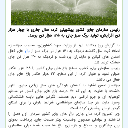
رئیس سازمان چای کشور پیشبینی کرد: سال جاری با چهار هزار
تن افزایش، تولید برگ سبز چای به ۱۳۵ هزار تن برسد.
به گزارش روز یکشنبه ایرنا از وزارت جهاد کشاورزی، «حبیب جهانساز»
اضافه کرد: سال گذشته نزدیک به ۱۳۱ هزار تن برگ سبز از
باغ
های فعال
استان های گیلان و مازندران برداشت و نزدیک به ۳۰ هزار تن چای
خشک تولید شد.
رییس سازمان چای کشور، سطح باغ های چای کشور را ۲۸ هزار هکتار
عنوان نمود و عنوان کرد: از این سطح، ۲۲ هزار هکتار باغ های چای
فعال می باشند.
جهانساز ضمن اشاره به کاهش بارندگی های سال زراعی جاری، اظهار
داشت: با عنایت به این که ۷۰ درصد باغ های چای کشور در مناطق
کوهپایه ای و جزو اراضی دیم هستند، نگرانی هایی بابت خشکسالی
وجود دارد، هر چند سازمان هواشناسی شرایط بارش را برای استان
گیلان نرمال پیشبینی کرده است.
وی تصریح کرد: سال جاری باغ های چای کشور سرمای اول فصل را
نداشتند و عواملی همچون وضعیت بهتر صنعت چای، پرداخت بموقع
پول چایکاران و اصلاح و بازسازی باغ ها سبب شده برای سالجاری