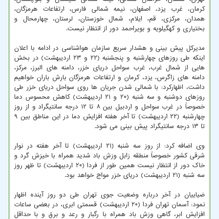
کرمان، غرب یزد، اصفهان، نیمه شمالی فارس، ارتفاعات هرمزگان،
همدان، مرکزی، قم، ایلام، شمال خوزستان، لرستان، چهارمحال و
بختیاری و کهگیلویه و بویراحمد دور از انتظار نیست.
مدیرکل پیش بینی و هشدار سریع سازمان هواشناسی در ادامه با اعلان
اینکه طی روزهای چهارشنبه و پنجشنبه (۲۲ و ۲۳ اردیبهشت) در بخش
هایی از شمال غرب، غرب سواحل دریای خزر، دامنه های البرز، مرکز،
دامنه های زاگرس، یزد، کرمان و ارتفاعات هرمزگان بارش باران خواهیم
داشت، اظهارکرد: با شمالی شدن جریان ها روی سواحل دریای خزر طی
روزهای دوشنبه و سه شنبه (۲۰ و ۲۱ اردیبهشت) کاهش محسوس دما
خصوصاً در غرب سواحل و اردبیل بین ۸ تا ۱۲ درجه سانتیگراد و از روز
چهارشنبه (۲۲ اردیبهشت) تا آخر هفته افزایش دما در این مناطق بین ۹
تا ۱۳ درجه سانتیگراد پیش بینی می شود.
وی اضافه کرد: از روز سه شنبه (۲۱ اردیبهشت) تا آخر هفته در نوار
شرقی کشور خصوصاً منطقه زابل وزش باد شدید همراه با خیزش گرد و
خاک دور از انتظار نیست همین طور از فردا (۲۰ اردیبهشت) تا ظهر روز
سه شنبه (۲۱ اردیبهشت) دریای خزر مواج خواهد بود.
ضیاییان در آخر درباره وضعیت جوی تهران طی دو روز آینده اظهار
نمود: آسمان تهران فردا (۲۰ اردیبهشت) قسمتی ابری، در بعضی ساعات
افزایش ابر، گاهی وزش باد همراه با رگبار و رعد و برق و با حداقل