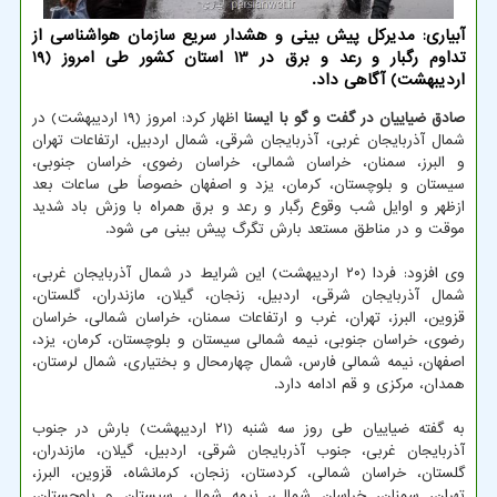
آبیاری: مدیرکل پیش بینی و هشدار سریع سازمان هواشناسی از
تداوم رگبار و رعد و برق در 13 استان کشور طی امروز (19
اردیبهشت) آگاهی داد.
صادق ضیاییان در گفت و گو با ایسنا
اظهار کرد: امروز (۱۹ اردیبهشت) در
شمال آذربایجان غربی، آذربایجان شرقی، شمال اردبیل، ارتفاعات تهران
و البرز، سمنان، خراسان شمالی، خراسان رضوی، خراسان جنوبی،
سیستان و بلوچستان، کرمان، یزد و اصفهان خصوصاً طی ساعات بعد
ازظهر و اوایل شب وقوع رگبار و رعد و برق همراه با وزش باد شدید
موقت و در مناطق مستعد بارش تگرگ پیش بینی می شود.
وی افزود: فردا (۲۰ اردیبهشت) این شرایط در شمال آذربایجان غربی،
شمال آذربایجان شرقی، اردبیل، زنجان، گیلان، مازندران، گلستان،
قزوین، البرز، تهران، غرب و ارتفاعات سمنان، خراسان شمالی، خراسان
رضوی، خراسان جنوبی، نیمه شمالی سیستان و بلوچستان، کرمان، یزد،
اصفهان، نیمه شمالی فارس، شمال چهارمحال و بختیاری، شمال لرستان،
همدان، مرکزی و قم ادامه دارد.
به گفته ضیاییان طی روز سه شنبه (۲۱ اردیبهشت) بارش در جنوب
آذربایجان غربی، جنوب آذربایجان شرقی، اردبیل، گیلان، مازندران،
گلستان، خراسان شمالی، کردستان، زنجان، کرمانشاه، قزوین، البرز،
تهران، سمنان، خراسان شمالی، نیمه شمالی سیستان و بلوچستان،