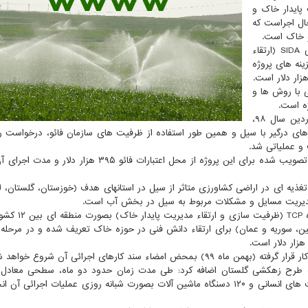
پایدار خاک و
حال اجراست که
و خاک است.
معاون وزیر جهاد کشاورزی اضافه کرد: در پروژه بین المللی SIDA (ارتقاء
ینه های پروژه
ی با روش ها و
ژه است.
وی اظهار داشت: پس از وقوع سیلاب های مخرب در فروردین سال ۹۸،
ای درگیر با سیل و همین طور استفاده از ظرفیت های سازمان فائو، درخواست 
غذیه ای در اراضی کشاورزی متاثر از سیل در استانهای هدف (خوزستان، گلستان، ل
یریت مسایل و مشکلات مربوط به سیل در بخش آب است.
اکبری درباب سومین پروژه مشترک با فائو اظهار داشت:
ین، سوریه و عمان) برای ارتقاء دانش فنی در حوزه خاک تعریف شده و در مرحله 
اء سند کارهای اجرائی آن شروع خواهد شد.
هکتار از اراضی کشاورزی گلستان با بهره گیری از تمام ظرفیت های انسانی و ۱۲۰ دسنگاه ماشین آلات بصورت شبانه روزی عملیات اجر