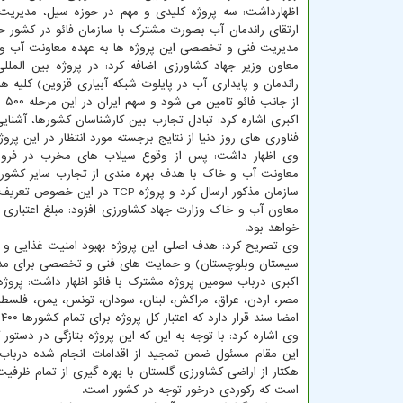
اظهارداشت: سه پروژه کلیدی و مهم در حوزه سیل، مدیریت 
ارتقای راندمان آب بصورت مشترک با سازمان فائو در کشور 
مدیریت فنی و تخصصی این پروژه ها به عهده معاونت آب 
راندمان و پایداری آب در پایلوت شبکه آبیاری قزوین) کلیه هز
از جانب فائو تامین می شود و سهم ایران در این مرحله ۵۰۰ هزار دلار است.
اکبری اشاره کرد: تبادل تجارب بین کارشناسان کشورها، آشنای
فناوری های روز دنیا از نتایج برجسته مورد انتظار در این پرو
معاونت آب و خاک با هدف بهره مندی از تجارب سایر کشوره
سازمان مذکور ارسال کرد و پروژه TCP در این خصوص تعریف و عملیاتی شد.
خواهد بود.
وی تصریح کرد: هدف اصلی این پروژه بهبود امنیت غذایی و ت
سیستان وبلوچستان) و حمایت های فنی و تخصصی برای مد
مصر، اردن، عراق، مراکش، لبنان، سودان، تونس، یمن، فلسط
امضا سند قرار دارد که اعتبار کل پروژه برای تمام کشورها ۴۰۰ هزار دلار است.
وی اشاره کرد: با توجه به این که این پروژه بتازگی در دستور کار قرار گرفته (بهمن ماه ۹۹) بمحض امض
است که رکوردی درخور توجه در کشور است.