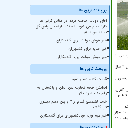
پربیننده ترین ها
آقای دولت! طاقت مردم در مقابل گرانی ها
دارد تمام می شود با حذف یارانه نان پاس گل
به دشمن ندهید
خبر خوش دولت برای گندمکاران
خبر جدید برای کشاورزان
رسمی به
خبر خوش دولت برای گندمکاران
معاون آب و خاک وزارت جهاد کشاورزی افزود: مبلغ اعتباری تصویب شده برای این پروژه از محل اعتبارات فائو ۳۹۵ هزار دلار و مدت اجرای آن ۲ سال
پربحث ترین ها
رستان و
قیمت گندم تغییر نمود
افزایش حجم تجارت بین ایران و پاکستان به
 پروژه TCP (ظرفیت سازی و ارتقاء مدیریت پایدار خاک) بصورت منطقه ای بین ۱۲ کشور (ایران،
رقم 10 میلیارد دلار
تنظیم و
خرید تضمینی گندم از ۷ و پنج دهم میلیون
تن گذشت
این مقام مسئول ضمن تمجید از اقدامات انجام شده درباب طرح زهکشی گلستان اضافه کرد: طی مدت زمان حدود دو ماه، سطحی معادل ۲۰ هزار
خبر مهم وزیر جهادکشاورزی برای گندمکاران
ائی آن انجام شده
جدیدترین ها