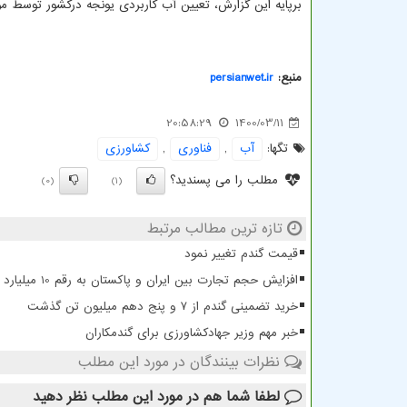
برپایه این گزارش، تعیین آب کاربردی یونجه درکشور توسط م
منبع:
persianwet.ir
20:58:29
1400/03/11
تگها:
آب
,
فناوری
,
كشاورزی
مطلب را می پسندید؟
(0)
(1)
تازه ترین مطالب مرتبط
قیمت گندم تغییر نمود
افزایش حجم تجارت بین ایران و پاکستان به رقم 10 میلیارد دلار
خرید تضمینی گندم از ۷ و پنج دهم میلیون تن گذشت
خبر مهم وزیر جهادکشاورزی برای گندمکاران
نظرات بینندگان در مورد این مطلب
لطفا شما هم
در مورد این مطلب
نظر دهید