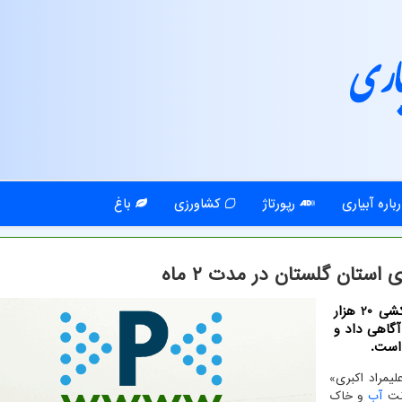
اری
باره آبیاری
رپورتاژ
کشاورزی
باغ
آبیاری: معاون آب و خاک وزارت جهاد کشاورزی از زهکشی 20 هزار
آگاهی داد و
 است.
لیمراد اکبری»
ونت
آب
و خاک