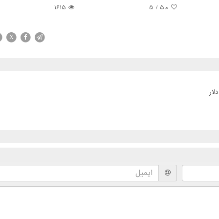
1615
/ 5
5.0
X