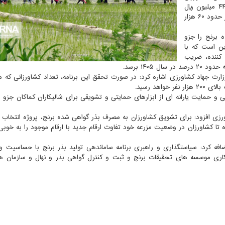
توزیع شد اضافه کرد: در سال زراعی جاری با پرداخت ۴۴۰۵۵ میلیون ریال
حدود ۳۲۰۰ تن بذر گواهی شده و اصلاح شده برنج در اختیار حدود ۶۰ هزار
 برنج را جزو
ین است که با
کننده، ضریب
رت جهاد کشاورزی اشاره کرد: در صورت تحقق این برنامه، تعداد کشاورزانی که می
 و حمایت یارانه ای از ابزارهای حمایتی و تشویقی برای شالیکاران کماکان جزو بر
رزی افزود: برای تشویق کشاورزان به مصرف بذر گواهی شده برنج، پروژه انتخاب 
ائی شده تا کشاورزان در وضعیت مزرعه خود تفاوت ارقام جدید با ارقام موجود را به خوب
ضافه کرد: سیاستگذاری و راهبری برنامه ساماندهی تولید بذر برنج با حساسیت 
ری موسسه های تحقیقات برنج و ثبت و کنترل گواهی بذر و نهال و سازمان ه