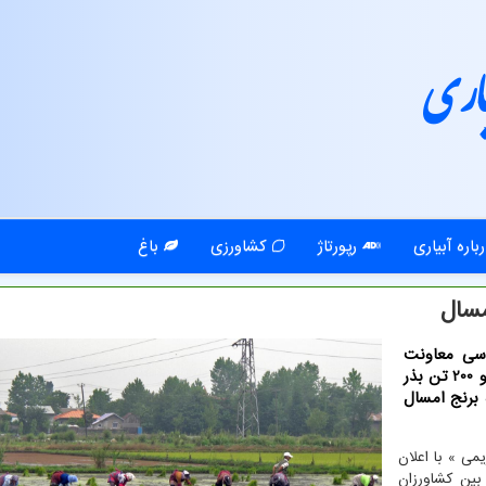
اری
باره آبیاری
رپورتاژ
کشاورزی
باغ
اسی معاونت
امور زراعی وزارت جهاد کشاورزی اظهار داشت: سه هزار و 200 تن بذر
برنج امسال
می » با اعلان
بین کشاورزان