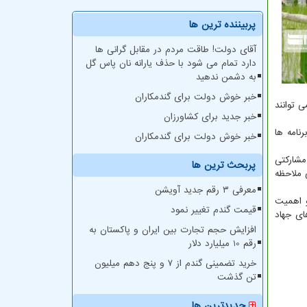
پربیننده ترین ها
آقای دولت! طاقت مردم در مقابل گرانی ها
دارد تمام می شود با حذف یارانه نان پاس گل
به دشمن ندهید
خبر خوش دولت برای گندمکاران
 توانند
خبر جدید برای کشاورزان
نامه ها
خبر خوش دولت برای گندمکاران
مشارکتی
پربحث ترین ها
ی ملاحظه
معرفی ۳ رقم جدید آویشن
و اهمیت
قیمت گندم تغییر نمود
ای جهاد
افزایش حجم تجارت بین ایران و پاکستان به
رقم 10 میلیارد دلار
خرید تضمینی گندم از ۷ و پنج دهم میلیون
تن گذشت
جدیدترین ها