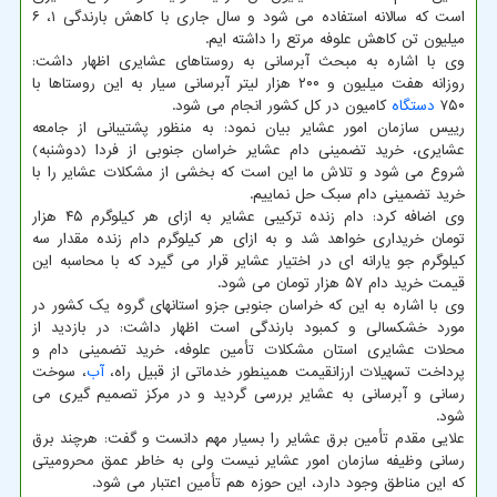
است که سالانه استفاده می شود و سال جاری با کاهش بارندگی ۱، ۶
میلیون تن کاهش علوفه مرتع را داشته ایم.
وی با اشاره به مبحث آبرسانی به روستاهای عشایری اظهار داشت:
روزانه هفت میلیون و ۲۰۰ هزار لیتر آبرسانی سیار به این روستاها با
۷۵۰
دستگاه
کامیون در کل کشور انجام می شود.
رییس سازمان امور عشایر بیان نمود: به منظور پشتیبانی از جامعه
عشایری، خرید تضمینی دام عشایر خراسان جنوبی از فردا (دوشنبه)
شروع می شود و تلاش ما این است که بخشی از مشکلات عشایر را با
خرید تضمینی دام سبک حل نماییم.
وی اضافه کرد: دام زنده ترکیبی عشایر به ازای هر کیلوگرم ۴۵ هزار
تومان خریداری خواهد شد و به ازای هر کیلوگرم دام زنده مقدار سه
کیلوگرم جو یارانه ای در اختیار عشایر قرار می گیرد که با محاسبه این
قیمت خرید دام ۵۷ هزار تومان می شود.
وی با اشاره به این که خراسان جنوبی جزو استانهای گروه یک کشور در
مورد خشکسالی و کمبود بارندگی است اظهار داشت: در بازدید از
محلات عشایری استان مشکلات تأمین علوفه، خرید تضمینی دام و
پرداخت تسهیلات ارزانقیمت همینطور خدماتی از قبیل راه،
آب
، سوخت
رسانی و آبرسانی به عشایر بررسی گردید و در مرکز تصمیم گیری می
شود.
علایی مقدم تأمین برق عشایر را بسیار مهم دانست و گفت: هرچند برق
رسانی وظیفه سازمان امور عشایر نیست ولی به خاطر عمق محرومیتی
که این مناطق وجود دارد، این حوزه هم تأمین اعتبار می شود.