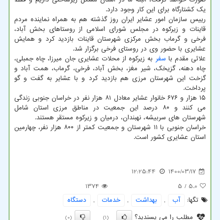
یک کشتارگاه برای این کار وجود دارد.
رییس سازمان امور عشایر ایران روز گذشته هم به همراه نماینده مردم
قاینات و زیرکوه در مجلس شورای اسلامی از روستاهای بخش آباد،
فرخی و گرماب بخش مرکزی شهرستان قاینات بازدید کرد و همایش
عشایری با حضور وی در روستای فرخی برگزار شد.
علائی مقدم با
سفر
به زیرکوه از محلات عشایری جان میرزا، چاه جمبلی،
چاه دهنه، گزیخک، شیر مغز، بخش آباد، فرخی، گرماب، همت آباد و
گزخت این شهرستان مرزی هم بازدید کرد و با عشایر به گفت و گو
پرداخت.
۱۵ هزار و ۶۷۶ خانوار عشایر معادل ۸۱ هزار نفر در خراسان جنوبی زندگی
می کنند و ۸۰ درصد این جمعیت در مناطق مرزی استان شامل
شهرستان های سربیشه، نهبندان، درمیان و زیرکوه مستقر هستند.
خراسان جنوبی با ۱۱ شهرستان و جمعیت کمتر از ۸۰۰ هزار نفر، چهارمین
استان عشایری کشور است.
12:25:44
1400/03/17
1374
/ 5
5.0
تگها:
آب
,
بهداشت
,
خدمات
,
دستگاه
مطلب را می پسندید؟
(0)
(1)