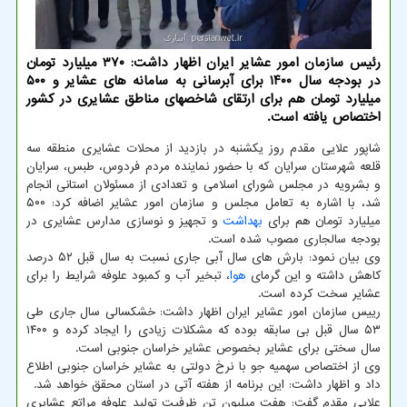
رئیس سازمان امور عشایر ایران اظهار داشت: ۳۷۰ میلیارد تومان
در بودجه سال ۱۴۰۰ برای آبرسانی به سامانه های عشایر و ۵۰۰
میلیارد تومان هم برای ارتقای شاخصهای مناطق عشایری در کشور
اختصاص یافته است.
شاپور علایی مقدم روز یکشنبه در بازدید از محلات عشایری منطقه سه
قلعه شهرستان سرایان که با حضور نماینده مردم فردوس، طبس، سرایان
و بشرویه در مجلس شورای اسلامی و تعدادی از مسئولان استانی انجام
شد، با اشاره به تعامل مجلس و سازمان امور عشایر اضافه کرد: ۵۰۰
میلیارد تومان هم برای
بهداشت
و تجهیز و نوسازی مدارس عشایری در
بودجه سالجاری مصوب شده است.
وی بیان نمود: بارش های سال آبی جاری نسبت به سال قبل ۵۲ درصد
کاهش داشته و این گرمای
هوا
، تبخیر آب و کمبود علوفه شرایط را برای
عشایر سخت کرده است.
رییس سازمان امور عشایر ایران اظهار داشت: خشکسالی سال جاری طی
۵۳ سال قبل بی سابقه بوده که مشکلات زیادی را ایجاد کرده و ۱۴۰۰
سال سختی برای عشایر بخصوص عشایر خراسان جنوبی است.
وی از اختصاص سهمیه جو با نرخ دولتی به عشایر خراسان جنوبی اطلاع
داد و اظهار داشت: این برنامه از هفته آتی در استان محقق خواهد شد.
علایی مقدم گفت: هفت میلیون تن ظرفیت تولید علوفه مراتع عشایری