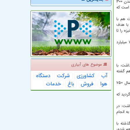
بنا بر آمارهای رسمی، حدود ۲۱۵ هزار هکتار از زمین های مازندران سال جاری زیر کشت برنج رفته است که ۱۰۰ هزار هکتار آن به علت اضافه شدن ۳۰۰
 مفهوم است که
ن میزان برداشت هم با
با هدف
ه را تا
بر مبنای آمارهای رسمی، تنها سال قبل ۱۳۴ میلیارد تومان تسهیلات بابت مکانیزاسیون بخش کشاورزی مازندران پرداخت گردید که حدود ۷۴ میلیارد
موضوع های آبیاری
اشت: با
اهم گشته
آب
كشاورزی
شركت
دستگاه
هوا
فروش
باغ
خدمات
بهمن نادری با بیان این که هر دستگاه کمباین شالی به صورت میانگین برداشت دستکم ۴۰ هکتار شالیزاری را انجام می دهد، اضافه کرد: امسال ۷۵۰
 پرداخت گردید که
فزایش می یابد، بیان داشت: در
ه انجام
ذشته با
هم شده،