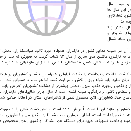
و امید از سال
در این سال ها
تور، نشاءکاری
ه اند.
بر پایه آمار سازمان جهاد کشاورزی مازندران از سال ۹۲ تابحال بیشتر از ۹
اع نشاءکار و
ین خطه شمال
ن در امنیت غذایی کشور در مازندران همواره مورد تاکید سیاستگذاران بخش 
بوده و بر همین مبنا مکانیزه کردن هر چه بیشتر برنجکاری با به کارگیری ماشین های مدرن از سال ۹۲ شتاب گرفت به 
زمان با برداشت شالی، فصل خداحافظی با داس یا به زبان مازندرانی ها " دره " ی
کاشت، داشت و برداشت با مشقت فراوانی همراه می باشد و کشاورزان برنج کار
 برنج سفید باید شبانه روزی تلاش و مراقبت کنند، اما هر ساله با عملیاتی شدن 
 تکمیل زنجیره مکانیزاسیون، بخش بیشتری از مشقت کشاورزان آخر می یابد.
سطحی ناشی از بارندگی، سبب گشته است تا سال جاری شالیزارهای مازندران د
اسان جهاد کشاورزی، الان محصول نیمی از شالیزارهای استان در آستانه طلایی شدن
کشاورزی مازندران را تحت تأثیر قرار داده است و زمان کشت شالی را به صورت 
گذشته به تاخیرانداخته است، اما این بیماری سبب شد تا به مکانیزاسیون کشاورزی اس
زمینه پرداخت تسهیلات خرید برای دستگاه های نشا کار و کمباین های مخصوص د