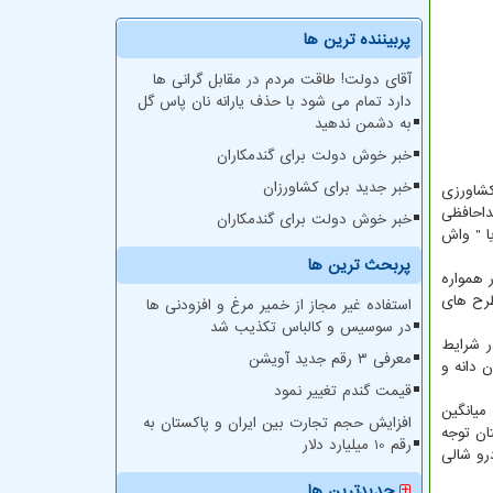
پربیننده ترین ها
آقای دولت! طاقت مردم در مقابل گرانی ها
دارد تمام می شود با حذف یارانه نان پاس گل
به دشمن ندهید
خبر خوش دولت برای گندمکاران
خبر جدید برای کشاورزان
کشاورزی
صورتی که بعد از خداحافظی
خبر خوش دولت برای گندمکاران
ا " واش
پربحث ترین ها
 همواره
طرح های
استفاده غیر مجاز از خمیر مرغ و افزودنی ها
در سوسیس و کالباس تکذیب شد
ر شرایط
معرفی ۳ رقم جدید آویشن
 دانه و
قیمت گندم تغییر نمود
میانگین
افزایش حجم تجارت بین ایران و پاکستان به
تان توجه
رقم 10 میلیارد دلار
رو شالی
جدیدترین ها