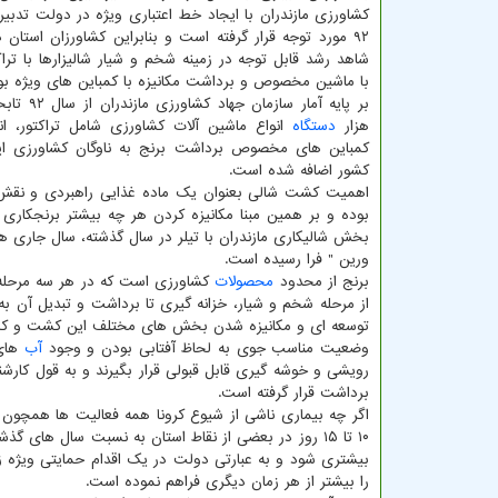
کشاورزی مازندران با ایجاد خط اعتباری ویژه در دولت تدبیر 
۹۲ مورد توجه قرار گرفته است و بنابراین کشاورزان استان 
شاهد رشد قابل توجه در زمینه شخم و شیار شالیزارها با تراک
با ماشین مخصوص و برداشت مکانیزه با کمباین های ویژه بود
هزار
دستگاه
انواع ماشین آلات کشاورزی شامل تراکتور، انو
کمباین های مخصوص برداشت برنج به ناوگان کشاورزی ا
کشور اضافه شده است.
اهمیت کشت شالی بعنوان یک ماده غذایی راهبردی و نقش آ
بخش شالیکاری مازندران با تیلر در سال گذشته، سال جاری هم
ورین " فرا رسیده است.
برنج از محدود
محصولات
کشاورزی است که در هر سه مرحله 
از مرحله شخم و شیار، خزانه گیری تا برداشت و تبدیل آن به
توسعه ای و مکانیزه شدن بخش های مختلف این کشت و کار و
وضعیت مناسب جوی به لحاظ آفتابی بودن و وجود
آب
های 
رویشی و خوشه گیری قابل قبولی قرار بگیرند و به قول کارشن
برداشت قرار گرفته است.
اگر چه بیماری ناشی از شیوع کرونا همه فعالیت ها همچون 
۱۰ تا ۱۵ روز در بعضی از نقاط استان به نسبت سال های 
بیشتری شود و به عبارتی دولت در یک اقدام حمایتی ویژه 
را بیشتر از هر زمان دیگری فراهم نموده است.