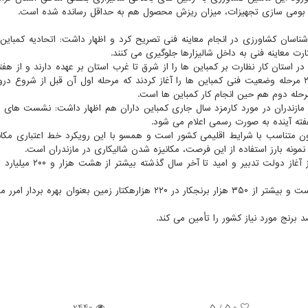
ند بومی سازی تجهیزات، میزان ریزش محصول هم به حداقل رسانده شده است.
اسان کشاورزی در انجام معاینه فنی تصریح کرد و اظهار داشت: اتحادیه کمباین د
ت معاینه فنی به داخل شالیزارها جلوگیری می کنند.
هارت فنی در استان کار نظارت بر کمباین ها را از شرق تا غرب استان بر عهده دارند و از هف
با هماهنگی اتحادیه کمباین داران استان به صورت سیار در ۲ مرحله وضعیت فنی کمباین ها را آغاز کردند که مرحله اول آن قبل از شر
حله دوم هم حین انجام کار کمباین ها است.
ی مازندران در مورد کارمزد سال جاری کمباین داران هم اظهار داشت: نشست ها
هفته آینده به صورت رسمی اعلام می شود.
یون متناسب با شرایط اقلیمی کشور است و همسو با این رویکرد خط اعتباری مکان
طبق آمار رسمی از مرکز مکانیزاسیون وزارت جهاد کشاورزی از آغاز دولت تدب
سرانه زمین های شالیزاری در مازندران هفت هزار متر مربع است و بیشتر از ۳۵۰ هزار برنجکار در ۲۲۰ هزارهکتار زمین بعنوان 
2440
/ 5
5.0