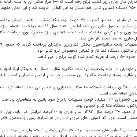
دستگاه نشاکار به صورت مکانیزه نشاء شده است و همینطور ۷۵۰ دستگاه کمباین شالی هم امسال به این ناوگان افزوده شد و این بدان
برداشت مکانیزه شالی قبل از آغاز فعالیت دولت تدبیر و امید در مازندران نه تنها کمتر از ۳۰ درصد بود، بلکه بخشی از همی
ل بیشتر محصول تلقی می شد، اما طی هفت سال گذشته دولت با اهتمام ویژه 
وری و کم کردن ضایعات، با ایجاد خط اعتباری ویژه مکانیزاسیون، برداشت مکانیز
تراکتور، دستگاه نشا کار و کمباین مخصوص درو شالی بود.
را می کاهد.
مازندران در باره وضعیت برداشت مکانیزه شالی امسال به خبرنگار ایرنا اظهار د
مباین مخصوص دروی شالی، زمینه برداشت مکانیزه این محصول در تمام اراضی شالیزاری استان فر
دران اضافه شده است.
وی افزود: در سال مالی گذشته از محل خط اعتباری مکانیزاسیون کشاورزی ۱۳۴ میلیارد تومان تسهیلات با نرخ سود پائین به متقاضیان
نادری با پیشبینی این که برداشت مکانیزه شالی در مازندران از حدود ۳۰ درصد سال ۱۳۹۳، سال جاری به ۱۰۰درصد ا
 دستی است، چون که کمباین های دروی شالی در هر شرایط زمین و محصول قادر ب
ینکه تمامی کمباین های مخصوص برداشت شالی وارداتی است، ولی طی چند سال گ
ورود این ماشین کشاورزی به زمین های باتلاقی شالیزاری بعضی مناطق استان فرا