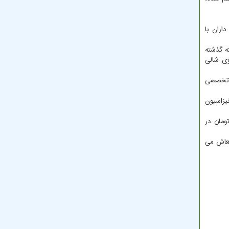
اران با
ته گذشته
وع دروی شالی
ی تخصصی
یزاسیون
یر و امید تا آخر سال گذشته بیشتر از هشت هزار و ۲۰۰ میلیارد تومان در
بهره بردار امرر معاش می