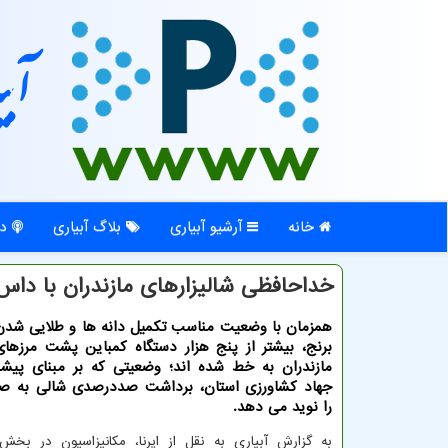
آبی
خانه
آرشیو آبیاری
بلاگ آبیاری
در
خداحافظی شالیزارهای مازندران با داس
همزمان با وضعیت مناسب تكمیل دانه ها و طلایی شد
برنج، بیشتر از پنج هزار دستگاه كمباین پشت مرزهای
مازندران به خط شده اند؛ وضعیتی كه بر مبنای پیشب
جهاد كشاورزی استان، برداشت صددرصدی شالی به صو
را نوید می دهد.
به گزارش آبیاری به نقل از ایرنا، مکانیزاسیون در ب