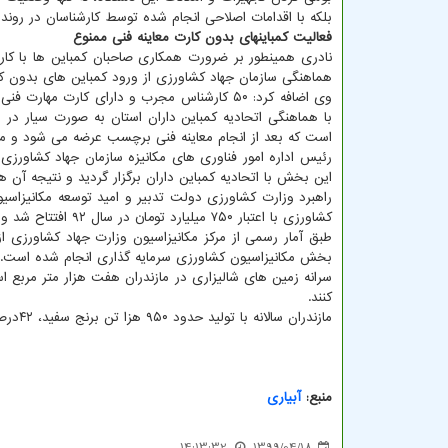
بلکه با اقدامات اصلاحی انجام شده توسط کارشناسان در رو
فعالیت کمباینهای بدون کارت معاینه فنی ممنوع
نادری همینطور بر ضرورت همکاری صاحبان کمباین ها با کارشن
هماهنگی سازمان جهاد کشاورزی از ورود کمباین های بدون کار
وی اضافه کرد: ۵۰ کارشناس مجرب و دارای کارت م
است که بعد از انجام معاینه فنی برچسب عرضه می شود و مر
رئیس اداره امور فناوری های مکانیزه سازمان جهاد کشاورز
این بخش با اتحادیه کمباین داران برگزار گردید و نتیجه آن 
راهبرد وزارت کشاورزی دولت تدبیر و امید توسعه مکانیزاس
کشاورزی با اعتبار ۷۵۰ میلیارد تومان در سال ۹۲ افتتاح شد و نمونه بارز استفاده از این فرصت، مکانیزه شدن شالیکاری در مازندران است.
بخش مکانیزاسیون کشاورزی سرمایه گذاری انجام شده است.
کنند.
مازندران سالانه با تولید حدود ۹۵۰ هزا تن برنج سفید، ۴۲درصد برنج مورد نیاز کشور را تأمین می کند.
منبع:
آبیاری
14:13:32
1399/04/18