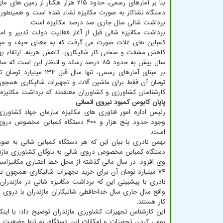
برداشت شالی سال جاری صد درصد مکانیزه است.
کمباین های غلات صورت می گرفت که به معنای حیف و می
کاهش مشقت و سختی کار شالیکاری، کاهش هزینه، ارتقاء بهره 
سال پیش به حدود ۸۵ درصد رساند و انتظار این است که سال جاری به صد درصد افزایش یابد.
تومان آن فقط برای ماشین آلات و تجهیزات شالیکاری همچون 
کارشناسان کشاورزی و کشاورزان معتقدند که برداشت مکانیزه حدود ۵۰ درصد از هزینه تمام شده تولید برنج 
پایان کابوس کمبود نیروی انسانی
رئیس اداره امور فناوری های مکانیزه سازمان جهاد کشاورزی 
وجود حدود پنج هزار و ۴۰۰ دستگاه ک
است.
دستگاه کمباین مخصوص دروی شالی به ناوگان کشاورزی مازن
۷۴ میلیارد تومان آن برای خرید تجهیزات شالیکاری همچون تراکتور، دستگاه نشا کار و کمباین بود.
واقع سال جاری سال خداحافظی شالیکاران مازندران با دروی
کار هستند.
این کارشناس تجهیزات کشاورزی مازندران توضیح داد: با ا
بومی کردن تجهیزات و امکانات این دستگاه، نه تنها وضعیت 