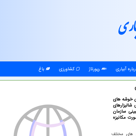
اری
باره آبیاری
رپورتاژ
کشاورزی
باغ
ن خوشه های
 شالیزارهای
ینی سازمان
رت مكانیزه
خش های مختلف