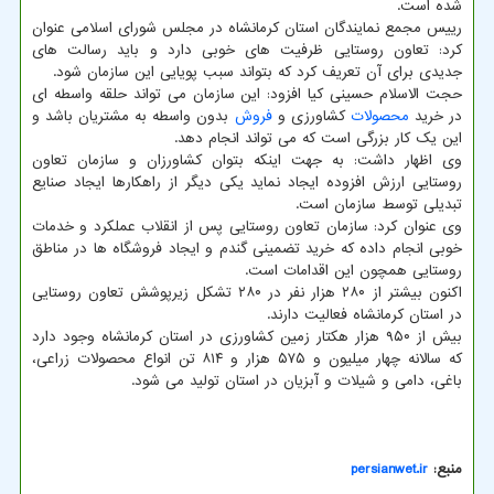
شده است.
رییس مجمع نمایندگان استان کرمانشاه در مجلس شورای اسلامی عنوان
کرد: تعاون روستایی ظرفیت های خوبی دارد و باید رسالت های
جدیدی برای آن تعریف کرد که بتواند سبب پویایی این سازمان شود.
حجت الاسلام حسینی کیا افزود: این سازمان می تواند حلقه واسطه ای
در خرید
محصولات
کشاورزی و
فروش
بدون واسطه به مشتریان باشد و
این یک کار بزرگی است که می تواند انجام دهد.
وی اظهار داشت: به جهت اینکه بتوان کشاورزان و سازمان تعاون
روستایی ارزش افزوده ایجاد نماید یکی دیگر از راهکارها ایجاد صنایع
تبدیلی توسط سازمان است.
وی عنوان کرد: سازمان تعاون روستایی پس از انقلاب عملکرد و خدمات
خوبی انجام داده که خرید تضمینی گندم و ایجاد فروشگاه ها در مناطق
روستایی همچون این اقدامات است.
اکنون بیشتر از ۲۸۰ هزار نفر در ۲۸۰ تشکل زیرپوشش تعاون روستایی
در استان کرمانشاه فعالیت دارند.
بیش از ۹۵۰ هزار هکتار زمین کشاورزی در استان کرمانشاه وجود دارد
که سالانه چهار میلیون و ۵۷۵ هزار و ۸۱۴ تن انواع محصولات زراعی،
باغی، دامی و شیلات و آبزیان در استان تولید می شود.
منبع:
persianwet.ir