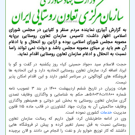
به گزارش آبیاری نماینده مردم سنقر و کلیایی در مجلس شورای
اسلامی اظهار داشت: تاسیس سازمان تعاون روستایی برپایه
مصوبه مجلس شورای اسلامی بوده و ازاین رو انحلال و یا ادغام
آن هم باید بر مبنای مصوبه مجلس باشد و دولت نمی تواند راسا
نسبت به انحلال و ادغام سازمان تعاون روستایی اقدام نماید.
حجت الاسلام سید «جواد حسینی کیا» روز یکشنبه در گفت و گو با
ایرنا، اضافه کرد: سازمان تعاون روستایی اتحادیه دارد و این اتحادیه ها
فروشگاه های گوناگونی در سرتاسر کشور دارند و این اقدام امکان پذیر
نیست.
هیات وزیران در تاریخ ششم اردیبهشت ۱۴۰۰ در بند ۳ تصویب نامه
شماره ۱۱۸۰۰/ت۵۸۰۳۸هـ حکم به شناسایی و واگذاری وظایف تصدی
گری سازمان تعاون روستایی به بخش غیر دولتی و همینطور واگذاری
وظایف حاکمیتی آن به وزارت جهاد کشاورزی در قالب ماده ۱۱۵ قانون
مدیریت
خدمات
کشوری نموده است.
وی در ادامه خاطرنشان کرد: قبول داریم که رسالت سازمان تعاون
روستایی نسبت به قبل بسیار تغییر کرده و پیش تر فروشگاه هایی
داشتند که کار توزیع خوارو بار و نفت را انجام می دادند و الان برچیده