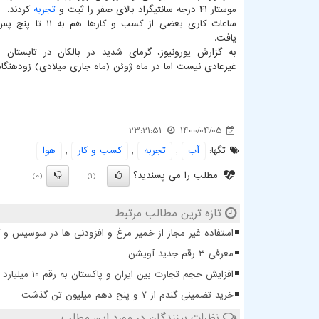
موستار ۴۱ درجه سانتیگراد بالای صفر را ثبت و
تجربه
کردند.
ساعات کاری بعضی از کسب و کار
یافت.
به گزارش یورونیوز، گرمای شدید در بالکان در تابستان
غیرعادی نیست اما در ماه ژوئن (ماه جاری میلادی) زودهنگا
23:21:51
1400/04/05
تگها:
آب
,
تجربه
,
كسب و كار
,
هوا
مطلب را می پسندید؟
(0)
(1)
تازه ترین مطالب مرتبط
استفاده غیر مجاز از خمیر مرغ و افزودنی ها در سوسیس و
معرفی ۳ رقم جدید آویشن
افزایش حجم تجارت بین ایران و پاکستان به رقم 10 میلیارد دلار
خرید تضمینی گندم از ۷ و پنج دهم میلیون تن گذشت
نظرات بینندگان در مورد این مطلب