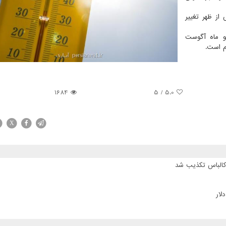
ها هم به ۱۱ تا پنج پس از ظهر تغییر
 و ماه آگوست
م است.
1684
/ 5
5.0
X
 کالباس تکذیب شد