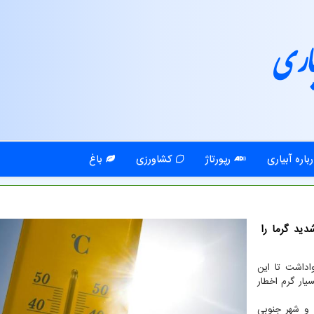
اری
باره آبیاری
رپورتاژ
کشاورزی
باغ
دید گرما را
اداشت تا این
ار گرم اخطار
نی و هرزگوین روز چهارشنبه ۳۸ درجه و شهر جنوبی