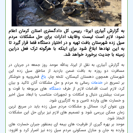
به گزارش آبیاری ایرنا- رییس کل دادگستری استان کرمان اعلام
نمود: لازم است لیست وظایف ادارات برای حل مشکلات مردم
سیل زده شهرستان بافت تهیه و در اختیار دستگاه قضا قرار گیرد تا
به این نهادها ابلاغ شود برای اینکه با هرگونه ترک فعل دراین
زمینه با جدیت برخورد خواهد شد.
به گزارش آبیاری به نقل از ایرنا، یدالله موحد روز جمعه در جریان در
مسافرت دو روزه به بافت ضمن بازدید از مناطق سیل زده این
شهرستان همچون دهستان کیسکان، تلخه چار،
باغ
فخروییه و خوشکار
بر تسریع در
خدمات
رسانی به مردم و حل مشکلات آنان تاکید و بیان
کرد: لازم است اقدامات لازم از طرف
دستگاه
های مربوطه با قوت و
سرعت بیشتری دنبال و امکانات و تجهیزات متناسب با ابعاد سیل اخیر
و خسارت های وارده تامین و به کارگیری شود.
وی عنوان کرد: مسائل و مشکلات مردم سیل زده باید در سریع ترین
زمان ممکن بررسی شود و تصمیم های لازم نیز برای حل این مشکلات
اتخاذ شود.
موحد بر بهره گیری از ظرفیت های بیمه ای بمنظور جبران خسارت های
وارده به جان و منازل مسکونی مردم سیل زده نیز اصرار کرد و افزود: