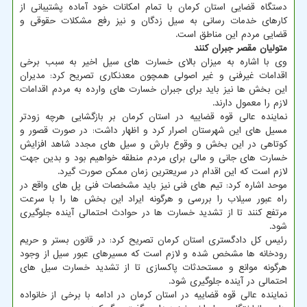
دستگاه قضایی استان کرمان با تمام امکانات خود آماده پشتیبانی از
کارهای خدمات رسانی به سیل زدگان و نیز رفع مشکلات حقوقی و
قضایی مردم این مناطق است.
متولیان مقصر جبران کنند
وی با اشاره به میزان بالای خسارت های سیل اخیر به سبب برخی
اقدامات غیرفنی و غیر اصولی همچون معدنکاری تصریح کرد: مدیران
این بخش ها نیز باید برای جبران خسارت های وارده به مردم اقدامات
لازم را معمول دارند.
نماینده عالی قوه قضاییه در استان کرمان بر بازگشایی هرچه زودتر
مسیل های این شهرستان اصرار کرد و اظهار داشت: در صورت قصور و
کوتاهی در این بخش و وقوع بارش و سیل های مجدد شاهد افزایش
خسارت های جانی و مالی برای مردم منطقه خواهیم بود و بدین جهت
لازم است که این اقدام در سریعترین زمان ممکن صورت گیرد.
موحد اشاره کرد: تیم های فنی نیز باید مشخصات فنی پل های واقع در
راه عبور سیلاب را بررسی و هرگونه ایراد این بخش ها را با سرعت
مرتفع کنند تا از تشدید خسارت ها در حوادث احتمالی آینده جلوگیری
شود.
رئیس کل دادگستری استان کرمان تصریح کرد: در قانون بستر و حریم
رودخانه ها مشخص شده و لازم است که مسیرهای عبور سیل از وجود
هرگونه موانع و مستحدثات پاکسازی تا از تشدید خسارت سیل های
احتمالی در آینده جلوگیری شود.
نماینده عالی قوه قضاییه در استان کرمان در ادامه با برخی از خانواده