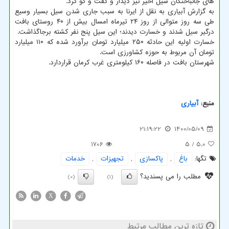
های جانباختگان سیل اخیر نیز دیدار و گفت و گو کرد.
به گزارش آبیاری به نقل از ایرنا به سبب جاری شدن سیل بسیار وسیع
طی سه روز متوالی از روز ۲۴ تیرماه امسال بیش از ۴۰ روستای بافت
درگیر سیل شدند و خسارت دیدند؛ این سیل پنج نفر کشته برجاگذاشت.
خسارت اولیه این حادثه ۲۵۰ میلیارد تومان برآورد شده که ۱۱۰ میلیارد
تومان آن مربوط به حوزه کشاورزی است.
شهرستان بافت در فاصله ۱۶۰ کیلومتری غرب کرمان قراردارد.
منبع:
آبیاری
21:19:22
1400/05/09
1706
/ 5
5.0
تگها:
باغ
,
پاكسازی
,
تجهیزات
,
خدمات
مطلب را می پسندید؟
(0)
(1)
X
تازه ترین مطالب مرتبط