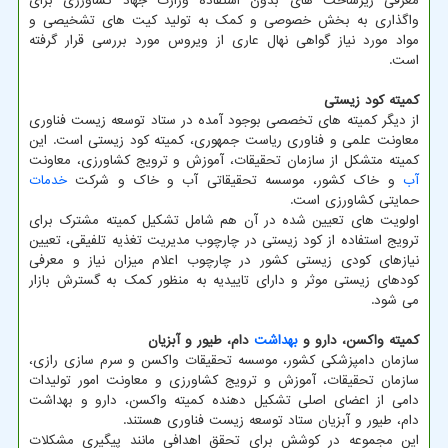
معرفی زیرساخت های بدون استفاده وزارت جهاد کشاورزی برای
واگذاری به بخش خصوصی و کمک به تولید کیت ‏های تشخیصی و
مواد مورد نیاز گواهی نهال عاری از ویروس مورد بررسی قرار گرفته
است.
کمیته کود زیستی
از دیگر کمیته های تخصصی بوجود آمده در ستاد توسعه زیست فناوری
معاونت علمی و فناوری ریاست جمهوری، کمیته کود زیستی است. این
کمیته متشکل از سازمان تحقیقات، آموزش و ترویج کشاورزی، معاونت
آب
و خاک کشور، موسسه تحقیقاتی آب و خاک و شرکت
خدمات
حمایتی کشاورزی است.
اولویت های تعیین شده در آن هم شامل تشکیل کمیته مشترک برای
ترویج استفاده از کود زیستی در چارچوب مدیریت تغذیه تلفیقی، تعیین
نیازهای کودی زیستی کشور در چارچوب اعلام میزان نیاز و معرفی
کودهای زیستی موثر و دارای تاییدیه به منظور کمک به گسترش بازار
می شود.
کمیته واکسن، دارو و
بهداشت
دام، طیور و آبزیان
سازمان دامپزشکی کشور، موسسه تحقیقات واکسن و سرم سازی رازی،
سازمان تحقیقات، آموزش و ترویج کشاورزی و معاونت امور تولیدات
دامی از اعضای اصلی تشکیل دهنده کمیته واکسن، دارو و بهداشت
دام، طیور و آبزیان ستاد توسعه زیست فناوری هستند.
این مجموعه در کوشش برای تحقق اهدافی مانند پیگیری مشکلات