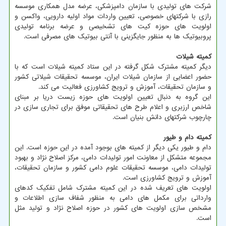
شرکت ‏های تولیدی با سازمان دامپزشکی، عرضه مدل همکاری موسسه
رازی با شرکتهای خصوصی، تعیین واردات مواد اولیه دارویی، واکسن و
اولویت‏ های حوزه کیت‏ های تشخیصی و عرضه برنامه تولیدی
پروبیوتیک‏ ها به منظور جایگزینی با آنتی بیوتیک‏ های مصرفی است.
کمیته شیلات
دیگر کمیته مشترک شکل گرفته در این ستاد کمیته شیلات است که با
حضور اعضایی از سازمان شیلات ایران، موسسه تحقیقات شیلاتی کشور
و سازمان تحقیقات، آموزش و ترویج کشاورزی فعالیت می کند.
این گروه به دنبال تعیین اولویت‏ های حوزه زیست دریا بر مبنای
شاخص ارزبری و اعلام طرح‏ های تحقیقاتی موفق برای تجاری سازی در
چارچوب شرکتهای دانش بنیان است.
کمیته دام و طیور
دام و طیور یکی دیگر از کمیته های بوجود آمده در این حوزه است. این
مجموعه متشکل از معاونت امور تولیدات دامی، مرکز اصلاح نژاد و بهبود
تولیدات دامی، موسسه تحقیقات علوم دامی کشور و سازمان تحقیقات،
آموزش و ترویج کشاورزی است.
اولویت های تعریف شده در این کمیته مشترک شامل تفکیک کدهای
وارداتی برای مکمل های دامی به منظور شفاف سازی اطلاعات و
مشخص سازی اولویت‏ های کشور در حوزه اصلاح نژاد و تولید مثل
است.