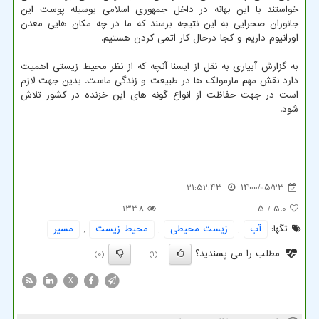
خواستند با این بهانه در داخل جمهوری اسلامی بوسیله پوست این
جانوران صحرایی به این نتیجه برسند که ما در چه مکان هایی معدن
اورانیوم داریم و کجا درحال کار اتمی کردن هستیم.
به گزارش آبیاری به نقل از ایسنا آنچه که از نظر محیط زیستی اهمیت
دارد نقش مهم مارمولک ها در طبیعت و زندگی ماست. بدین جهت لازم
است در جهت حفاظت از انواع گونه های این خزنده در کشور تلاش
شود.
21:52:43
1400/05/23
1338
/ 5
5.0
تگها:
آب
,
زیست محیطی
,
محیط زیست
,
مسیر
مطلب را می پسندید؟
(0)
(1)
X