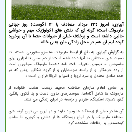
آبیاری: امروز (23 مرداد مصادف با 14 اگوست) روز جهانی
مارمولک است؛ گونه ای که نقش های اکولوژیک مهم و حواشی
جالبی داشته است و برخلاف خیلی از حیوانات حتما با آن برخورد
کرده ایم آن هم در محل زندگی مان یعنی خانه.
به گزارش آبیاری به نقل از ایسنا
مارمولک ها جزو جانورانی هستند که
نسبت های مختلفی به آنها داده شده است؛ از دم سمی تا ابزاری برای
جاسوسی اما برمبنای تعریف لغت نامه دهخدا مارمولک «جانوری است
از رده خزندگان و از راسته سوسماران و از گروه شکافی زبانان که در
همه مناطق معتدل و سرد اروپا و آسیا و افریقا فراوان است.»
بر اساس اعلام سازمان حفاظت محیط زیست هشت خانواده از
مارمولک ها شامل آگاماها، سوسمارهای بدون دست و پا، گکوی پلنگی،
گکو، لاسرتا، اسکینگ، خاردم و بزمجه در ایران زندگی می کنند.
آن ها در خیلی از زیستگاه ها وجود دارند و در ایران می توان گونه های
مختلف مارمولک را در انواع زیستگاه ها از دشتی و کویری تا مناطق
کوهستانی و ارتفاعات مشاهده کرد.