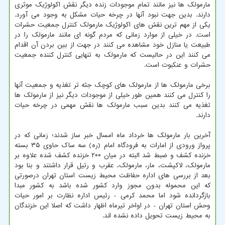
مارمولک ها نیز مانند تمام موجودات زنده دیگر نقش اکولوژیک موثری
دارند. بدین جهت نبود آنها در چرخه حیات مشکل به وجود می آورد.
یکی از مهم ترین نقش های اکولوژیک مارمولک کنترل جمعیت حشرات
است. در خیلی از موارد زمانی که مردم گونه ای مانند مارمولک را در
طبیعت یا منازل خود مشاهده می کنند در جهت از بین بردن آن اقدام
می کنند این در حالیست که مارمولک به تنهایی کنترل کننده جمعیت
حشرات و عنکبوت است.
برخی مارمولک ها از مارمولک های کوچک جثه تر تغذیه و جمعیت آنها
را کنترل می کنند همین طور خیلی از موجودات دیگر نیز از مارمولک ها
تغذیه می کنند بدین سبب مارمولک ها نقش مهمی در چرخه حیات
دارند.
آخرین بار مارمولک ها خرداد ماه امسال خبر ساز شدند؛ زمانی که در
پرواز ورودی از امارات به فرودگاه امام (ره) سه ساک حاوی ۳۵ بسته
خزنده کشف و ضبط شد البته در میان ۲۰۰ خزنده کشف شده علاوه بر
مارمولک، لاکپشت، مار، مارمولک، عقرب و رتیل قرار داشتند و بنا بود
بعد از بررسی های اداره حفاظت محیط زیست استان تهران درصورتی
که این محموله بدون مجوز وارد کشور شده باشد به کشور مبدا
بازگردانده شود اما محمد کرمی - رئیس اداره نظارت بر امور حیات
وحش استان تهران - در اواخر تیرماه اظهار داشت که اصلا این خزندگان
به محیط زیست تحویل داده نشده اند.