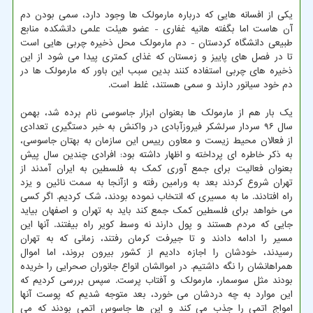
یکی از افسانه هایی که درباره مارمولک ها وجود دارد، سمی بودن دم
آن هاست اما بگفته هانیه غفاری - عضو هیئت علمی دانشکده منابع
طبیعی دانشگاه کردستان - دم مارمولک محل ذخیره چربی هایی است
تا در فصل های پاییز و زمستان که غذای کمتری پیدا می شود از این
ذخیره های چربی استفاده کنند بدین سبب این باور که مارمولک ها در
دم خود سیانور دارند و سمی هستند، غلط است.
یک بار هم از مارمولک ها بعنوان ابزار جاسوسی نام برده شد، بهمن
سال ۹۶ سردار سرلشکر فیروزآبادی در واکنش به خبر دستگیری تعدادی
از فعالان محیط زیست و معاون رییس این سازمان به بهتان جاسوسی،
به ذکر خاطره ای پرداخته و اظهار داشته بود: افرادی چندین سال پیش
بعنوان فعالیت برای جمع آوری کمک به فلسطین به ایران آمدند از
تهران شروع کردند بعد به ورامین رفته و ازآنجا به سمت نائین و یزد
راه افتادند. ما به مسیری که انتخاب نموده بودند، شک کردیم. اگر کسی
می خواهد برای فلسطین کمک جمع کند باید به تهران و اصفهان بیاید
جایی که مردم هستند و پول دارند نه وسط کویر راه بیفتند. آنها این
مسیر را ادامه دادند و تا جیرفت کرمان رفتند، زمانی که به تهران
رسیدند، خودشان را اجازه دادیم از کشور بیرون بروند، اما اموال
همراهانشان را نگه داشتیم. در اموالشان انواع جانوران صحرایی را خریده
بودند مثل سوسمار، مارمولک و آفتاب پرست. سپس بررسی کردیم که
این موارد به چه دردشان می خورد، بعد متوجه شدیم که پوست آنها
امواج اتمی را جذب می کند و این ها جاسوس اتمی بودند که می