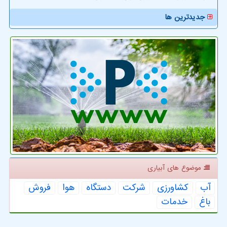
جدیدترین ها
موضوع های آبیاری
آب
كشاورزی
شركت
دستگاه
هوا
فروش
باغ
خدمات