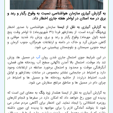
به گزارش آبیاری سازمان هواشناسی نسبت به وقوع رگبار و رعد و
برق در سه استان در اواخر هفته جاری اخطار داد.
به گزارش آبیاری به نقل از ایسنا
سازمان هواشناسی با صدور اخطار
زردرنگ
آورده است: از بعدازظهر فردا (۳۱ شهریورماه) تا اواخر وقت پنج
شنبه (اول مهرماه) وقوع رگبار و رعد و برق، وزش باد شدید موقتی و
گاهی خیزش گرد و خاک در دامنه و ارتفاعات هرمزگان، جنوب کرمان و
نیمه جنوبی سیستان و بلوچستان پیشبینی می شود.
در این شرایط جوی احتمال جاری شدن روان
آب
در مسیل ها، وزش
تند باد موقت، احتمال بالا آمدن ناگهانی سطح آب رودخانه های فصلی،
آبگرفتگی موقت و محدود و احتمال برخورد صاعقه در ارتفاعات وجود
دارد و احتیاط در جابجایی عشایر بخصوص در ساعات بعدازظهر و اوایل
شب، احتیاط درتردد از حاشیه رودخانه ها و مسیل ها و احتیاط در
چرای دام در مسیل ها و مناطق مرتفع سفارش می شود.
به گزارش آبیاری به نقل از ایسنا هشدار
زرد رنگ
به معنای این است که
پدیده ای جوی رخ خواهد داد که امکان دارد در سفرها و انجام کارهای
روزمره اختلالاتی را ایجاد نماید. این اخطار برای آگاهی مردم صادر می
شود تا بتوانند آمادگی لازم را برای مواجهه با پدیده ای جوی داشته
باشند که از حالت معمول کمی شدت بیشتری دارد. از طرفی مسؤلان