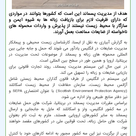
هدف از مدیریت پسماند این است که کشورها بتوانند در مواردی
که دارای ظرفیت لازم برای بازیافت زباله ها به شیوه ایمن و
سازگار با محیط زیست نیستند از پذیرش و واردات محموله های
ناخواسته از ضایعات ممانعت بعمل آورند.
به گزارش آبیاری به نقل از ایسنا، کارشناسان زیست محیطی و پیمانکار
مدیریت ضایعات در انگلیس یادآور می شوند که حمل و جابه جایی بین
المللی محموله های زباله و پسماند از موضوعات تحت مدیریت در
بریتانیا، اروپا و همین طور در سطح بین المللی است.
در عین حال این سیستم مدیریت پسماند، روند تجارت قانونی برای
بازیابی ضایعات و زباله را تسهیل می کند.
این سیستم در انگلیس از طرف قانون گذاران محیط زیستی شامل
آژانس محیط زیست، سازمان حفاظت از محیط زیست اسکاتلند
(Scottish Environment Protection Agency) با عنوان اختصاری SEPA و
نیز دفتر منابع طبیعی وِلز اداره می شود.
براساس مقررات مدیریت پسماند در بریتانیا، شرکت های حمل ضایعات
در سه کشور انگلیس، ولز و اسکاتلند که مایل به جابجایی و ارسال
پسماند به سایر کشورهای اروپایی هستند، ملزم به ثبت نام بعنوان
شرکت های حامل زباله، تحت قوانین ملی در کشورهای مقصد خواهند
بود.
پس از برگزیت نیز این سه کشور مجبور به ادامه کارهای خود با کنترل