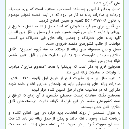
های گمرکی شدند.
"حمل و نقل فرامرزی پسماند" اصطلاحی صنعتی است که برای توصیف
واردات و صادرات زباله به کار می رود که در ابتدا تحت قانونی موسوم
به قانون EC 1031/2006 تنظیم و سپس اصلاح گردید.
این قانون برای هر فرد یا شرکتی که قصد حمل زباله به داخل یا خارج از
بریتانیا را دارد، اعمال می شود. همین طور برای حمل و نقل بین المللیِ
کلیه زباله های خطرناک و بعضی زباله های غیر خطرناک نیز کسب
موافقت از جانب کشورهای مقصد ضروری ست.
حمل و نقل محموله های زباله از بریتانیا به سه گروه "ممنوع"، "قابل
اطلاع رسانی" و "فهرست سبز" (دارای معافیت های از قبل تعیین شده)
طبقه بندی می شوند.
همچنین لازم به ذکر است که بریتانیا با هدف "معدوم سازی"، مبادرت
به واردات یا صادرات زباله نمی کند.
در عین حال بر طبق مقررات فوق از تاریخ اول ژانویه ۲۰۲۱ میلادی،
صادرات زباله های پلاستیکی باید به نهادهای نظارتی اطلاع داده شوند
مگر این که در معافیت های از قبل تعیین شده قرار گیرند.
همچنین بگفته مقامات زیست محیطی انگلیس، تا آن زمان که توافق از
همه کشورهای مقصد در این قرارداد گرفته نشود، "پسماندهای قابل
اطلاع" قابل حمل نیستند.
به عنوان قسمتی از روند اعلانات، باید قراردادی بین اعلان کننده و
دریافت کننده وجود داشته باشد و پیش از حمل زباله نیز باید اقدامات
بیمه ای صورت گیرد و در صورت عدم اتمام حمل زباله، باید ضمانت