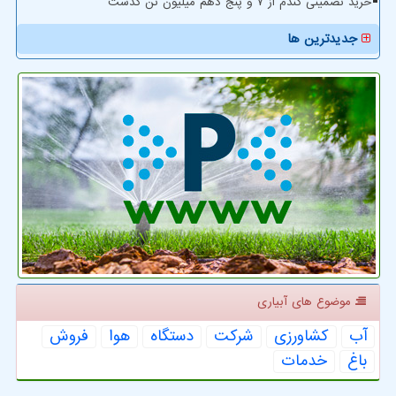
خرید تضمینی گندم از ۷ و پنج دهم میلیون تن گذشت
جدیدترین ها
موضوع های آبیاری
آب
كشاورزی
شركت
دستگاه
هوا
فروش
باغ
خدمات