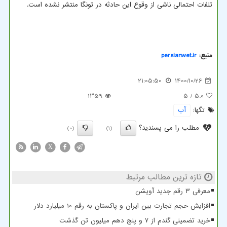
تلفات احتمالی ناشی از وقوع این حادثه در تونگا منتشر نشده است.
منبع:
persianwet.ir
21:05:50
1400/10/26
1359
/ 5
5.0
تگها:
آب
مطلب را می پسندید؟
(0)
(1)
X
تازه ترین مطالب مرتبط
معرفی ۳ رقم جدید آویشن
افزایش حجم تجارت بین ایران و پاکستان به رقم 10 میلیارد دلار
خرید تضمینی گندم از ۷ و پنج دهم میلیون تن گذشت