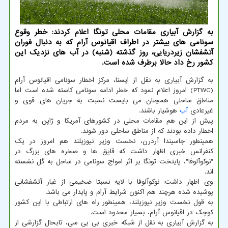
به گزارش آبیاری مقامات محلی تونگا اعلام کردند: خطر وقوع
سونامی های بیشتر در اطراف اقیانوس آرام که به دنبال فوران
آتشفشان زیردریایی، روز گذشته (شنبه) در آب های نزدیک این
کشور رخ داد حالا برطرف شده است.
به گزارش آبیاری به نقل از ایسنا، مرکز اخطار سونامی اقیانوس آرام
(PTWC) امروز اعلام نمود که خطر ادامه سونامی کاسته شده است اما
مناطق ساحلی همچنان می بایست نسبت به جریان های قوی و
غیرعادی
آب
هوشیار باشند.
پیش از این هم مقامات محلی در کشورهای آمریکا و ژاپن به مردم
اخطار داده بودند که از مناطق ساحلی دور شوند.
همینطور جاسیندا آردرن، نخست وزیر نیوزیلند هم امروز در یک
کنفرانس خبری اظهار داشت که قایق ها و صخره های بزرگ در
"نوکوآلوفا"، پایتخت تونگا بر اثر امواج سونامی در ساحل به گل نشسته
اند.
وی اظهار داشت: نوکوآلوفا با لایه نسبتا ضخیمی از غبار آتشفشانی
پوشیده شده هرچند هم اکنون شرایط آرام و پایدار می باشد.
به قول نخست وزیر نیوزیلند، همینطور راه های ارتباطی با این کشور
کوچک در اقیانوس آرام، بسیار محدود است.
به گزارش آبیاری به نقل از شبکه خبری بی بی سی، تابحال گزارشی از