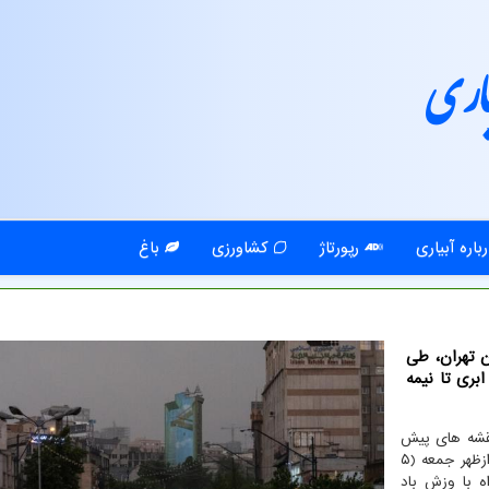
اری
باره آبیاری
رپورتاژ
کشاورزی
باغ
ن تهران، طی
سمان کمی ابری تا نیمه
نقشه های پیش
یابی هواشناسی وضعیت جوی استان تهران طی امروز تا بعدازظهر جمعه (۵
اه با وزش باد