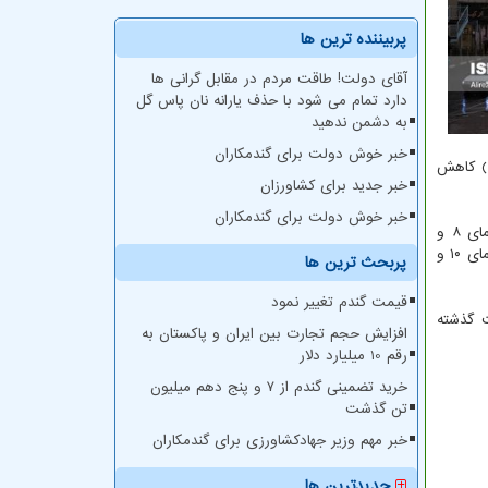
پربیننده ترین ها
آقای دولت! طاقت مردم در مقابل گرانی ها
دارد تمام می شود با حذف یارانه نان پاس گل
به دشمن ندهید
خبر خوش دولت برای گندمکاران
ید بخصوص در نیمه جنوبی استان مورد انتظار است. روز یکشنبه (۸ اسفند) کاهش
خبر جدید برای کشاورزان
خبر خوش دولت برای گندمکاران
براساس اعلام اداره کل هواشناسی استان تهران، آسمان تهران فردا (۶ اسفند) نیمه ابری از بعدازظهر بارش پراکنده و وزش باد با حداقل دمای ۸ و
حداکثر دمای ۱۸ درجه سانتیگراد و برای روز شنبه (۷ اسفند) نیمه ابری تا ابری و وزش باد گاهی بارش باران و احتمال رعد و برق با حداقل دمای ۱۰ و
پربحث ترین ها
قیمت گندم تغییر نمود
اه آبعلی با دمای ۴- درجه سانتیگراد سردترین نقطه استان تهران در ۲۴ ساعت گذشته
افزایش حجم تجارت بین ایران و پاکستان به
رقم 10 میلیارد دلار
خرید تضمینی گندم از ۷ و پنج دهم میلیون
تن گذشت
خبر مهم وزیر جهادکشاورزی برای گندمکاران
جدیدترین ها