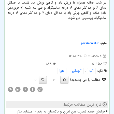
در شب صاف همراه با وزش باد و گاهی وزش باد شدید با حداقل
دمای ۶ و حداکثر دمای ۱۶ درجه سانتیگراد و طی سه شنبه (۹ فروردین
ماه) صاف و گاهی وزش باد با حداقل دمای ۷ و حداکثر دمای ۱۶ درجه
سانتیگراد پیشبینی می شود.
منبع:
persianwet.ir
16:57:38
1401/01/08
869
/ 5
5.0
تگها:
آب
,
آلودگی
,
هوا
مطلب را می پسندید؟
(0)
(1)
X
تازه ترین مطالب مرتبط
افزایش حجم تجارت بین ایران و پاکستان به رقم 10 میلیارد دلار