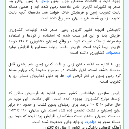
وجود دارد. با اقدامات مختلفی چون تبدیل
جنگل
به زمین زراعی و...
منجر به تغییرات کاربری قابل ملاحظه زمین شده ایم و همین مساله
باعث تخریب زمین و فرسایش خاک خواهد شد. متاسفانه آنچه باعث
تخریب زمین شده، طی سالهای اخیر رخ داده است.
تاجبخش افزود: تغییر کاربری زمین منجر شده تولیدات کشاورزی
افزایش یابد و این امر سبب شده که استفاده از کودها و استفاده
چندمرتبه از خاک تقویت شود. در واقع زمینهای کشاورزی تا ۲۴۰ درصد
افزایش پیدا کرده است. افزایش تقاضا ارتباط مستقیم با افزایش تولید
محصولات
کشاورزی داشته است.
وی با اشاره به اینکه بیابان زایی و افت کیفی زمین هم رشدی قابل
ملاحظه داشته است، اظهار داشت: در مجموع حدودا یک چهارم سطح
کره زمین بدون در نظر گرفتن
آب
ها، به دلیل فعالیتهای انسانی رو به
تخریب است.
رئیس سازمان هواشناسی کشور ضمن اشاره به فرسایش خاکی که
توسط مزارع کشاورزی بوجود آمده است، اظهار داشت: این مورد در
حال حاضر ۱۰ تا ۲۰ درصد برای زمینهای بدون کشت و حدود ۱۰۰ برابر
برای زمینهای با کشت تخمین زده شده است. طی سالهای ۱۹۶۱ تا ۲۰۱۳
مساحت زمینهای مناطق تحت خشکسالی افزایش پیدا کرده که خود این
مسئله منجر به
مهاجرت
و جابه جایی جمعیت شده است.
آهنگ کاهشی بارندگی در کشور از سال ۵۱ تاکنون