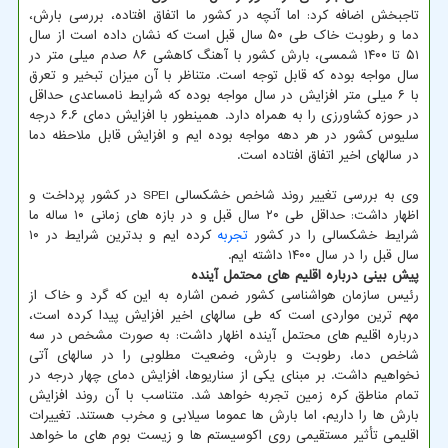
تاجبخش اضافه کرد: اما آنچه در کشور ما اتفاق افتاده، بررسی بارش،
دما و رطوبت خاک طی ۵۰ سال قبل است که نشان داده است از سال
۵۱ تا ۱۴۰۰ شمسی، بارش کشور با آهنگ کاهشی ۸۶ صدم میلی متر در
سال مواجه بوده که قابل توجه است. متناظر با آن میزان تبخیر و تعرق
با ۶ میلی متر افزایش در سال مواجه بوده که شرایط نامساعدی حداقل
در حوزه کشاورزی را به همراه دارد. همینطور با افزایش دمای ۶.۶ درجه
سلیوس کشور در هر دهه مواجه بوده ایم و افزایش قابل ملاحظه دما
در سالهای اخیر اتفاق افتاده است.
وی به بررسی تغییر روند شاخص خشکسالی SPEI در کشور پرداخت و
اظهار داشت: حداقل طی ۲۰ سال قبل و در بازه های زمانی ۱۰ ساله ما
شرایط خشکسالی را در کشور
تجربه
کرده ایم و بدترین شرایط در ۱۰
سال قبل را در سال ۱۴۰۰ داشته ایم.
پیش بینی درباره اقلیم های محتمل آینده
رئیس سازمان هواشناسی کشور ضمن اشاره به این که گرد و خاک از
مهم ترین مواردی است که طی سالهای اخیر افزایش پیدا کرده است،
درباره اقلیم های محتمل آینده اظهار داشت: به صورت مشخص در سه
شاخص دما، رطوبت و بارش، وضعیت مطلوبی را در سالهای آتی
نخواهیم داشت. بر مبنای یکی از سناریوها، افزایش دمای چهار درجه در
تمام مناطق کره زمین تجربه خواهد شد. متناسب با آن روند افزایش
بارش ها را داریم، اما بارش ها عموما سیلابی و مخرب هستند. تغییرات
اقلیمی تأثیر مستقیمی روی اکوسیستم ها و زیست بوم های ما خواهد