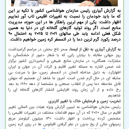
به گزارش آبیاری رئیس سازمان هواشناسی کشور با تکیه بر این
که ما باید خودمان را نسبت به تغییرات اقلیمی تاب آور نماییم
اظهار داشت: یکی از مهم ترین راهکار ها در این حوزه، مدیریت
منابع است. اگر روند تولید گازهای گلخانه ای در دنیا به همین
شکل فعلی ادامه یابد طی سالهای ۲۰۲۱ تا ۲۰۲۵ به احتمال ۹۰
درصد رکورد گرم ترین دما را در اتمسفر کره زمین خواهیم داشت.
به گزارش آبیاری به نقل از ایسنا،
سحر تاج بخش در مراسم گرامیداشت
روز جهانی مقابله با بیابان زایی که با شعار «عبور از خشکسالی با
مشارکت همگانی» در سازمان منابع طبیعی و آبخیزداری کشور برگزار
شد ضمن اشاره به مسئله تغییر اقلیم و اثرات آن در جهان و ایران
اظهارکرد: به دلیل مداخله انسان در اتمسفر زمین، جوّ با سرعت بی
سابقه ای در حال گرم شدن است. امروز ما شاهد آن هستیم که جهش
قابل ملاحظه دما پس از انقلاب صنعتی و مشخصا از دهه ۱۹۹۰ به بعد
رخ داده و از آن زمان روند افزایشی انتشار گازهای گلخانه ای را
شاهدیم.
تخریب زمین و فرسایش خاک
با تغییر کاربری
رئیس سازمان هواشناسی به تبیین گزارش ویژه هیات بین المللی تغییر
اقلیم در سال ۲۰۲۰ که در آن سهم اقدامات مختلف در تغییرات اقلیمی را
مشخص کرده پرداخت و اظهار داشت: ۱۳۰ میلیون کیلومتر مربع
زمینهای خالی از یخ بدون در نظر گرفتن اقیانوس ها در روی کره زمین