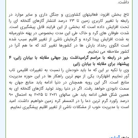
داشت.
تاج بخش افزود: فعالیتهای کشاورزی و جنگل داری و سایر موارد در
رابطه با تغییر کاربری زمین تا ۲۳ درصد انتشار گازهای گلخانه ای را
تحت افزایش داده است که بخشی از این فرایند قابل پیشگیری است.
شدت طوفان های گرد و خاک طی این مدت بخصوص در پهنه خاورمیانه
به شدت افزایش پیدا کرده و گرمایش ناشی از تغییر اقلیم سبب شده
است الگوی رخداد بارش ها در کشورها تغییر کند که ما هم آنرا در
کشور ملاحظه می نماییم.
خبر در رابطه با مراسم گرامیداشت روز جهانی مقابله با بیابان زایی: ۴
پیشنهاد برای مقابله با بیابان زایی
وی با تکیه بر این که ما باید خودمان را نسبت به تغییرات اقلیمی تاب
آور نماییم اظهارکرد: یکی از مهم ترین راهکار ها در این حوزه مدیریت
منابع است. اگر این رویه همچنان در دنیا ادامه یابد منابع جهان به
سمت نابودی خواهد رفت. اگر در دنیا روند تولید گازهای گلخانه ای به
همین شکل فعلی ادامه یابد طی سالهای ۲۰۲۱ تا ۲۰۲۵ به احتمال ۹۰
درصد رکورد گرم ترین دما را در اتمسفر کره زمین خواهیم داشت. امید
است با مدیریت خوب از مشکلات ناشی از تغییر اقلیم پیشگیری نماییم.
منبع:
آبیاری