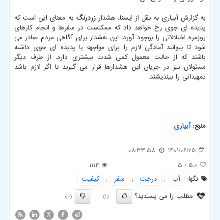
به گزارش آبیاری به نقل از ایسنا، هشدار
زردرنگ
به معنای این است که
پدیده ای جوی رخ خواهد داد که ممکنست در سفرها و انجام کارهای
روزمره اختلالاتی را بوجود آورد. این هشدار برای آگاهی مردم صادر می
شود تا بتوانند آمادگی لازم را برای مواجهه با پدیده ای جوی داشته
باشند که از حالت معمول کمی شدت بیشتری دارد. از طرف دیگر
مسئولان نیز در جریان این هشدارها قرار می گیرند تا اگر لازم باشد
تمهیداتی را بیندیشند.
منبع:
آبیاری
08:33:58
1401/06/25
1114
/ 5
5.0
تگها:
آب
,
درخت
,
سفر
,
كیفیت
مطلب را می پسندید؟
(0)
(1)
X