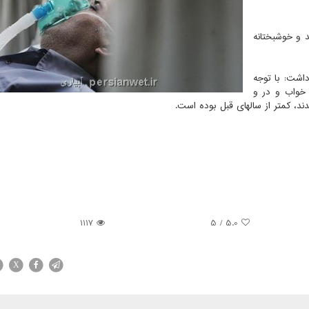
 و خوشبختانه
داشت: با توجه
 خواب و در و
ند، کمتر از سالهای قبل بوده است.
1117
/ 5
5.0
X