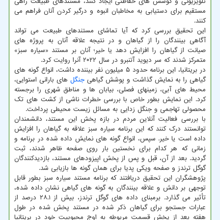
تلویزیونی و کوشش های حفاظتی ایجاد کنند، مستندهای طبیعت راهی
مستقیم برای دستیابی به مخاطبان انبوه و درگیر کردن آنان فراهم می
کنند.
این تحقیق بررسی کرد که آیا تماشای مستندهای طبیعت می تواند
آگاهی بینندگان را از گیاهان و در نتیجه علاقه آنان به پروژه های
صیانت از گیاهان را افزایش دهد یا خیر؛ آنان بر مستند «سیاره سبز»
متمرکز شدند که سر دیوید آتنبرو در سال ۲۰۲۲ آنرا روایت کرد.
در بریتانیا، این برنامه حدود ۵ میلیون نفر بیننده داشت، انواع گونه های
گیاهی را به نمایش گذاشت و پوشش گیاهی
جنگل
های بارانی استوایی،
محیط های آبی، زمینهای فصلی، بیابان ها و مناطق شهری را برجسته
کرد. این نمایش بطور خاص با بررسی خطرات ناشی از کشت های تک
محصولی تهاجمی و جنگل زدایی به مسائل زیست محیطی پرداخت.
با بررسی فعالیت آنلاین مردم در بازه پخش این مستند، دانشمندان
توانستند درک کنند که این برنامه سیاره سبز علاقه به گیاهان را افزایش
داده است یا خیر. سپس، انواع گونه های نمایش داده شده در برنامه و
زمانی که هر کدام برای نخستین بار روی صفحه ظاهر شدند، ثبت
گردید. بعد از آن، قبل و پس از پخش اپیزودهای مستند، بازدیدکنندگان
گوگل ترندز و صفحه ویکی پدیا برای همان گونه ها بازیابی شد.
پژوهشگران این تحقیق دریافتند که برنامه مستند سیاره سبز بطور قابل
توجهی بر دانش و علاقه بینندگان به گونه های گیاهی نشان داده شده،
تأثیر می گذارد. برمبنای داده های گوگل ترندز، بیش از ۲۸.۱ درصد از
عبارات جستجو برای گیاهان ذکر شده در مستند پخش شده در طول
هفته بعد از پخش قسمت مربوطه به اوج محبوبیت خود در بریتانیا