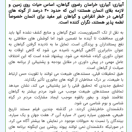
آبیاری: آبیاری: خراسان رضوی گیاهان، اساس حیات روی زمین و
لازمه بقای انسان هستند؛ این که حدود 40 درصد از گونه های
گیاهی در خطر انقراض و گیاهان غیر مفید برای انسان خصوصاً
لطمه پذیر هستند، نگران کننده است.
به نقل از تک اکسپلوریست، تنوع گیاهان و منابع کشف نشده آنها باید
فوری محافظت تا آینده ما تضمین شود اما کوشش های حفاظتی به
نفع پستانداران و پرندگان است. تمایل ما به نادیده گرفتن گیاهان به
عنوان «نابرابری آگاهی گیاهی» نامیده می شود که گاهی اوقات به
عنوان «کوری گیاه» شناخته می شود. پیشنهاد شده است که این اختلاف
عامل مهمی در پیش داوری در مقابل بودجه و پشتیبانی از برنامه های
صیانت از گیاهان است.
طبق تحقیقات قبلی، مستندهای طبیعت می توانند با تقویت حس ارتباط
با طبیعت، بر درک مخاطبان از گونه های جانوری تأثیر بگذارند.
تحقیق جدیدی که تحقیق قبلی را نیز پشتیبانی می کند، نشان میدهد
تماشای مستندهای طبیعت موجب می شود مردم بیشتر به گیاهان
علاقمند شوند و بطور بالقوه موجب ایجاد مشارکت مردم در گیاه
شناسی و بوم شناسی می شود.
دانشمندان خاطرنشان کردند: در گذشته چندین فیلم مستند تاریخ
طبیعی، همچون سیاره زمین ۲، سیاره آبی ۲، هفت جهان و یک سیاره،
بینندگان را نسبت به حیوانات موجود در نمایش ها بیشتر آگاه می کرد.
در صورتیکه دانشمندان نمی توانند پیوند روشنی بین اینگونه برنامه های