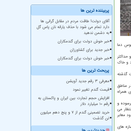
پربیننده ترین ها
آقای دولت! طاقت مردم در مقابل گرانی ها
دارد تمام می شود با حذف یارانه نان پاس گل
به دشمن ندهید
خبر خوش دولت برای گندمکاران
وس دما
خبر جدید برای کشاورزان
، آسمان تهران فردا (۲ تیرماه) صاف گاهی وزش باد از بعدازظهر افزایش باد، در بعضی ساعت ها غبار رقیق با حداقل دمای ۲۰ و حداکثر
خبر خوش دولت برای گندمکاران
 گرد و خاک
پربحث ترین ها
با بیشینه دمای ۳۸ درجه سانتیگراد، گرم ترین ایستگاه استان تهران در ۲۴ ساعت گذشته
معرفی ۳ رقم جدید آویشن
 مناطق
قیمت گندم تغییر نمود
ی همراه
افزایش حجم تجارت بین ایران و پاکستان به
رسوده و
رقم 10 میلیارد دلار
تظار می
خرید تضمینی گندم از ۷ و پنج دهم میلیون
د معابر
تن گذشت
ازه های
جدیدترین ها