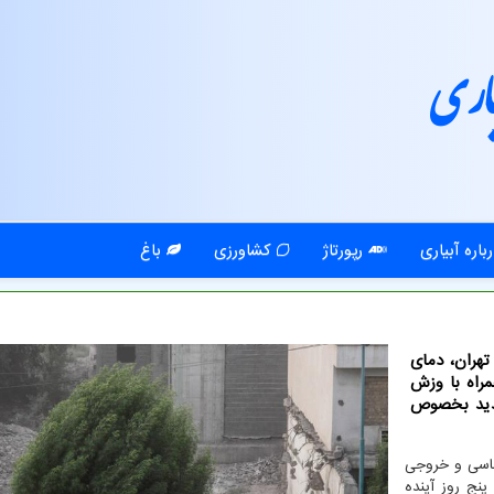
اری
باره آبیاری
رپورتاژ
کشاورزی
باغ
 تهران، دمای
راه با وزش
دید بخصوص
ناسی و خروجی
نج روز آینده