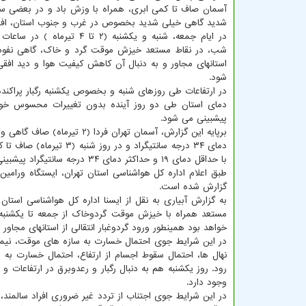
آسمان صاف تا کمی ابری، همراه با وزش باد و در بعضی س
شدید گاهی خیلی شدید بخصوص در غرب و جنوب استان، افز
در ایام جمعه، شنبه و یکشنبه (۲ تا ۴ تیر
شب، در نقاط مستعد خیزش موقت گرد و خاک، گاهی نفو
استانهای مجاور و به دنبال آن کاهش کیفیت هوا و دید افق
شود.
در ارتفاعات طی روزهای شنبه و بخصوص یکشنبه رگبار پراکنده 
دمای استان طی دو روز آینده بدون تغییرات محسوس خو
پیشبینی می شود.
دمای ۳۴ درجه سانتیگراد
با حداقل دمای ۱۹ و حداکثر دمای ۳۴ درجه سانتیگراد پیشبینی می شود.
گزارش شده است.
به گزارش آبیاری به نقل از ایسنا اداره کل هواشناسی استان
مستعد همراه با خیزش موقت گردوخاک از جمعه تا یکشنبه ب
خواهد بود همینطور ورود گردوغبار انتقالی از استانهای مجا
در این شرایط جوی احتمال خسارت به سازه های موقت، نیم
نهال ها، احتمال سقوط اجسام از ارتفاع، احتمال خسارت به س
رود. روز یکشنبه هم به دنبال رگبار و رعدوبرق در ارتفاعات 
وجود دارد.
در این شرایط جوی اجتناب از تردد غیر ضروری افراد سالمند، 