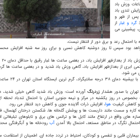
اعات وزش باد
ایش تندی باد
ماه ) در ساعات پس از ظهر و
ذ
گرد و غبار
از
ی، پیشبینی می
با احتمال رعد و برق دور از انتظار نیست.
اهد بود سپس تا روز دوشنبه کاهش نسبی و برای روز سه شنبه افزایش محس
برپایه این گزارش
 و در روز شنبه (۳ تیرماه) صاف تا کمی ابری از بعدازظهر افزایش باد، گاهی وزش باد شدید و در بعضی ساعت ها
طبق اعلام اداره کل هواشناسی استان تهران، ایستگاه ورامین 
 تهران با صدور هشدار
زردرنگ
آورده است: وزش باد شدید گاهی خیلی شدید، در
خصوص در روز یکشنبه در مرکز و نیمه جنوبی استان با احتمال تندباد لحظه ا
ور و کاهش کیفیت
هوا
، افزایش ذرات آلاینده جوی و کاهش دید انتظار می رود.
ه کاره و سست مانند داربست ها و پوشش گلخانه ها، شکستن درختان کهنسال، ف
ازه های واقع در ارتفاع مانند کابل ها و ترانس های برق و تابلوهای تبلیغاتی ان
و احتمال تگرگ در مناطق مستعد، احتمال بالا آمدن
آب
رودخانه ها و آبگرفتگی محدو
بیماران قلبی و تنفسی و کودکان، احتیاط در تردد جاده ای. اطمینان از استقامت س