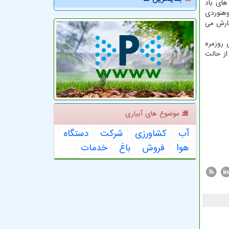
های یاد
کوهنوردی
فارش می
 روزمره
از حالت
موضوع های آبیاری
آب
كشاورزی
شركت
دستگاه
هوا
فروش
باغ
خدمات