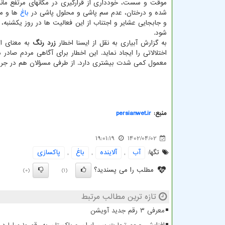
موقت و سست، خودداری از قرارگیری در مکانهای مرتفع مانند
شده و درختان، عدم سم پاشی و محلول پاشی در
باغ
ها و مز
و جابجایی عشایر و اجتناب از این فعالیت ها در روز یکشنبه،
شود.
به گزارش آبیاری به نقل از ایسنا اخطار
زرد رنگ
به معنای ای
اختلالاتی را ایجاد نماید. این اخطار برای آگاهی مردم صادر 
معمول کمی شدت بیشتری دارد. از طرفی مسؤلان هم در جریان ای
منبع:
persianwet.ir
19:01:19
1402/04/02
تگها:
آب
,
آلاینده
,
باغ
,
پاكسازی
مطلب را می پسندید؟
(0)
(1)
تازه ترین مطالب مرتبط
معرفی ۳ رقم جدید آویشن