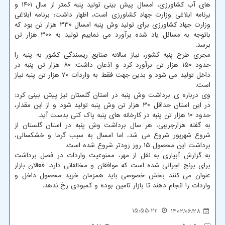
های آب کشاورزی، امسال پیش بینی تولید پنبه کمتر از سال ۱۴۰۱ و
برنامه ابلاغی وزارت جهاد کشاورزی است، اظهار داشت: برنامه ابلاغی
وزارت جهاد کشاورزی برای تولید وش پنبه امسال ۳۳۰ هزار تن بود که
باتوجه به مسائل یاد شده برآورد می نماییم تولید به ۳۰۰ هزار تن
برسد.
مجری طرح پنبه کشور، نیاز سالانه صنایع ریسندگی کشور به پنبه را
حدود ۱۵۰ هزار تن برآورد کرد و اذعان داشت: ۸۰ هزار تن پنبه در
داخل تولید می شود و بدین جهت فقط به واردات ۷۰ هزار تن پنبه نیاز
است.
وی درباره ی برداشت وش پنبه در استان گلستان نیز پیش بینی کرد:
در این استان حداقل ۳۰ هزار تن وش پنبه تولید شود و از این مقدار،
حدود ۱۰ هزار تن پنبه در کارخانه های پنبه پاک کنی بدست آید.
به گفته هزارجریبی، هر سال برداشت وش پنبه در استان گلستان از
شروع شهریور شروع می شد، اما امسال به سبب گرما و خشکسالی،
برداشت این محصول ۱۵ روز زودتر شروع شده است.
به گزارش آبیاری به نقل از مهر، ممنوعیت واردات در فصل برداشت
برای برنج اجرائی شده است که موافقان و مخالفانی دارد. فعالان بازار
عنوان می کنند بخش خصوصی باید همزمان خرید محصول داخل و
واردات را انجام دهند تا بازار تامین بوده و کمبودی رخ ندهد.
15:55:22
1402/06/28