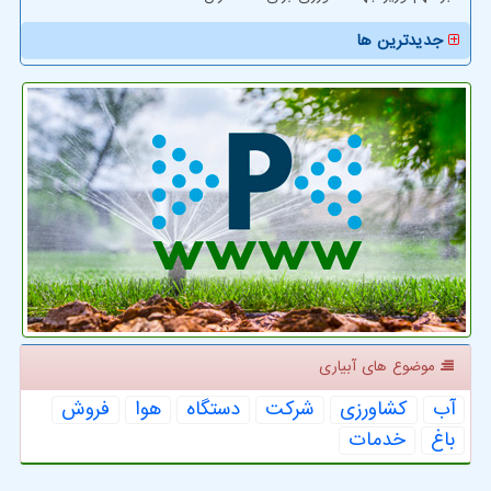
جدیدترین ها
موضوع های آبیاری
آب
كشاورزی
شركت
دستگاه
هوا
فروش
باغ
خدمات