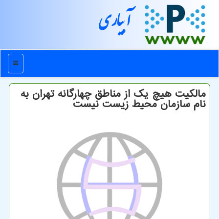
آبیاری
منو
مالكیت هیچ یك از مناطق چهارگانه تهران به
نام سازمان محیط زیست نیست