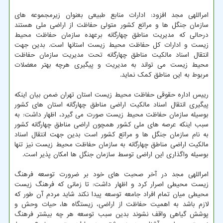
امراللهی مجد افزود: ادارات منابع طبیعی بعنوان زیرمجموعه های
سازمان جنگل ها و مراتع کشور متولی حفاظت از اراضی ملی هستند
درحالی که مدیریت مناطق چهارگانه برعهده سازمان حفاظت محیط
زیست و ادارات کل حفاظت محیط زیست استانها است. بدین جهت
انتقال اسناد مالکیت مناطق چهارگانه تحت مدیریت سازمان حفاظت
محیط زیست می تواند به مدیریت و پیگیری هرچه بهتر معضلات
مربوط به این مناطق کمک نماید.
رییس اداره حقوقی حفاظت محیط زیست استان تهران ضمن بیان اینکه
پیگیری انتقال اسناد مالکیت اراضی مناطق چهارگانه استان های کشور
بوسیله سازمان حفاظت محیط زیست صورت می گیرد، اظهار داشت: به
سبب اینکه عرصه های ملی کشور همچون اراضی مناطق چهارگانه کشور
به نام سازمان جنگل ها و مراتع کشور است بدین جهت انتقال اسناد
مالکیت اراضی مناطق چهارگانه به سازمان حفاظت محیط زیست نیز تنها
بوسیله واگذاری این اراضی توسط سازمان جنگل ها امکان پذیر است.
امراللهی مجد در آخر صحبت های خود بر ضرورت توسعه فرهنگ
زیست محیطی اصرار کرد و اظهار داشت: تا زمانی که فرهنگ زیست
محیطی میان تمام افراد جامعه توسعه پیدا نکند شاید مردم آن طور که
لازم باشد به اهمیت حفاظت از اراضی، زیستگاه ها، حیات وحش و
پوشش گیاهی واقف نشوند بدین سبب توسعه هر چه بیشتر فرهنگ