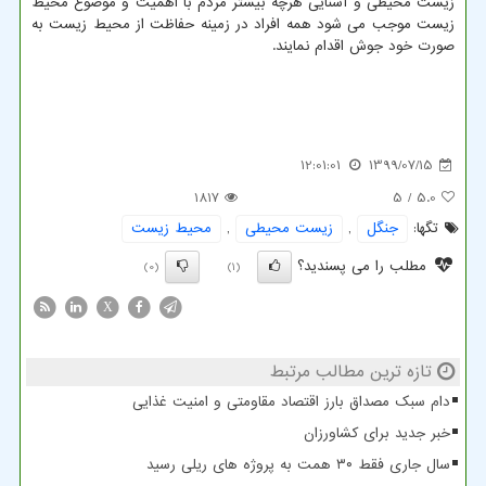
زیست محیطی و آشنایی هرچه بیشتر مردم با اهمیت و موضوع محیط
زیست موجب می شود همه افراد در زمینه حفاظت از محیط زیست به
صورت خود جوش اقدام نمایند.
12:01:01
1399/07/15
1817
/ 5
5.0
تگها:
جنگل
,
زیست محیطی
,
محیط زیست
مطلب را می پسندید؟
(0)
(1)
X
تازه ترین مطالب مرتبط
دام سبک مصداق بارز اقتصاد مقاومتی و امنیت غذایی
خبر جدید برای کشاورزان
سال جاری فقط ۳۰ همت به پروژه های ریلی رسید