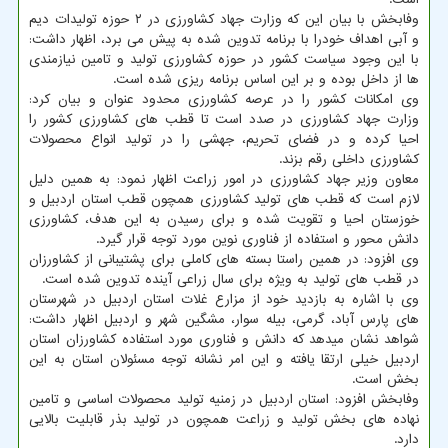
وفابخش با بیان این که وزارت جهاد کشاورزی در ۲ حوزه تولیدات دیم
و آبی اهداف خودرا با برنامه تدوین شده به پیش می برد، اظهار داشت:
با این وجود سیاست کشور در حوزه کشاورزی تولید و تامین نیازمندی
ها از داخل بوده و بر این اساس برنامه ریزی شده است.
وی امکانات کشور را در عرصه کشاورزی محدود عنوان و بیان کرد:
وزارت جهاد کشاورزی در صدد است تا قطب های کشاورزی کشور را
احیا کرده و در فضای تحریم، جهشی را در تولید انواع محصولات
کشاورزی داخلی رقم بزند.
معاون وزیر جهاد کشاورزی در امور زراعت اظهار نمود: به همین دلیل
لازم است که قطب های تولید کشاورزی همچون قطب استان اردبیل و
خوزستان احیا و تقویت شده و برای رسیدن به این هدف، کشاورزی
دانش محور و استفاده از فناوری نوین مورد توجه قرار گیرد.
وی افزود: در همین راستا بسته های کاملی برای پشتیبانی از کشاورزان
در قطب های تولید به ویژه برای سال زراعی آینده تدوین شده است.
وی با اشاره به بازدید خود از مزارع غلات استان اردبیل در شهرستان
های پارس آباد، گرمی، بیله سوار، مشگین شهر و اردبیل اظهار داشت:
شواهد نشان میدهد که دانش و فناوری مورد استفاده کشاورزان استان
اردبیل خیلی ارتقا یافته و این امر نشانه توجه مسئولان استان به این
بخش است.
وفابخش افزود: استان اردبیل در زمنیه تولید محصولات اساسی و تامین
نهاده های بخش تولید و زراعت همچون در تولید بذر قابلیت بالایی
دارد.