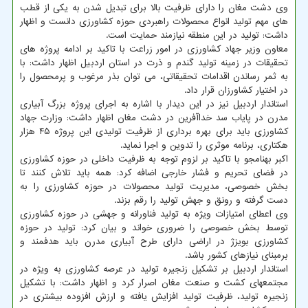
وی دشت مغان را دارای ظرفیت بالا برای تبدیل شدن به یکی از قطب
های مهم تولید انواع محصولات راهبردی حوزه کشاورزی دانست و اظهار
داشت: تولید در این منطقه نیازمند حمایت است.
معاون وزیر جهاد کشاورزی در امور زراعت با تاکید بر ادامه پروژه های
تحقیقات در زمینه تولید گندم و ذرت در استان اردبیل اظهار داشت: با
به ثمر رساندن اقدامات تحقیقاتی، می توان بذر مرغوب و پرمحصول را
در اختیار کشاورزان قرار داد.
استاندار اردبیل نیز در این دیدار با اشاره به اجرای پروژه بزرگ آبیاری
مدرن در پایاب سد خداآفرین در دشت مغان اظهار داشت: وزارت جهاد
کشاورزی باید برای بهره برداری از ظرفیت تولیدی این پروژه ۴۵ هزار
هکتاری، برنامه موثری را تدوین و اجرا نماید.
اکبر بهنامجو با تاکید بر لزوم توجه به ظرفیت داخلی در حوزه کشاورزی
در فضای تحریم و فشار خارجی اضافه کرد: همه باید تلاش کنند تا
بخش خصوصی، مدیریت تولید محصولات در حوزه کشاورزی را به
دست گرفته و رونق و جهش تولید را رقم بزند.
وی اعطای امتیازات ویژه به تولید فناورانه و جهشی در حوزه کشاورزی
توسط بخش خصوصی را ضروری خواند و بیان کرد: تولید در حوزه
کشاورزی بویزژ در اراضی دارای طرح آبیاری مدرن باید هدفمند و
برمبنای نیازهای کشور باشد.
استاندار اردبیل بر تشکیل زنجیره تولید در عرصه کشاورزی به ویژه در
مجتمع‎های کشت و صنعت مغان اصرار کرد و اظهار داشت: با تشکیل
زنجیره تولید، ظرفیت تولید افزایش یافته و ارزش افزوده بیشتری در