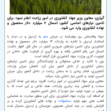
آبیاری: معاون وزیر جهاد كشاورزی در امور زراعت اعلام نمود: برای
تامین نیازهای اساسی كشور، امسال 6 میلیارد دلار محصول و
نهاده كشاورزی وارد می شود.
جواد وفابخش روز چهارشنبه در جریان
سفر
به اردبیل و در دیدار با
استاندار اردبیل با اشاره به واردات ۱۴ میلیارد دلار محصول و نهاده
کشاورزی برای تامین نیازهای ضروری کشور در سال قبل اظهار داشت:
امسال این رقم کاهش یافته و بهره گیری از ظرفیت های داخلی در
اولویت کاری وزارت جهاد کشاورزی قرار گرفته است.
وی با تاکید بر تلاش مسئولان و تولیدکنندگان برای تامین نیازهای
بخش کشاورزی از داخل کشور بیان کرد: کاهش میزان واردات
کشاورزی، فشار زیادی را به بخش زراعت در داخل کشور برای جبران
کسری تولید و تامین نیاز داخلی وارد میکند.
معاون وزیر جهاد کشاورزی در امور زراعت افزود: برغم این هدف گذاری
سخت و کاهش چند برابری واردات، همه تلاش بر این است که با
جهش در حوزه تولید، نیاز خودرا از داخل تامین نماییم.
او اضافه کرد: وزارت جهاد کشاورزی برای این منظور مبادرت به شناسایی
قطب های مهم تولید
محصولات
و نهاده های کشاورزی کرده و بر
افزایش تولید در چند استان همچون خوزستان و اردبیل متمرکز شده
است.