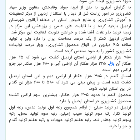
حوزه کشاورزی ایجاد می شود.
به گزارش آبیاری به نقل از ایرنا، جواد وفابخش معاون وزیر جهاد
کشاورزی در امور زراعت قبل از دیدار با استاندار اردبیل از مرکز تحقیقات
و آموزش کشاورزی و منابع طبیعی استان در منطقه آراللوی شهرستان
اردبیل بازدید کرده و با قابلیت های علمی و پژوهشی این مرکز در
زمینه تولید بذر غلات آشنا شده و خواهان تقویت فعالیت این مرکز شد.
استان اردبیل کمتر از یک درصد مساحت ایران را دارد ولی با تولید
سالانه ۴.۵ میلیون تن انواع محصول کشاورزی، چهار درصد تولیدات
کشاورزی کشور را به خود مختص کرده است.
۷۵۰ هزار هکتار از اراضی استان اردبیل کشت می شود که ۴۵ هزار
هکتار آن
باغ
، ۲۲۵ هزار هکتار آن اراضی آبی و ۴۸۰ هزار هکتار نیز جزو
اراضی دیم است.
امسال گندم در ۳۰۵ هزار هکتار از اراضی دیم و آبی استان اردبیل
کشت شده است و پیش بینی می شود که ۵۸۰ تا ۶۰۰ هزار تن گندم
در این استان تولید شود.
محصول گندم با حدود ۳۰۵ هزار هکتار، بیشترین سهم اراضی کشت
محصول کشاورزی در استان اردبیل را دارد.
اردبیل در تولید خیلی از ارقام همچون رتبه اول تولید عدس، رتبه اول
تولید کلزا، رتبه دوم تولید سیب زمینی، رتبه سوم تولید عسل، رتبه
پنجم تولید چغندر قند، رتبه هفتم تولید حبوبات و رتبه هفتم تولید گندم
و جو را دارد.