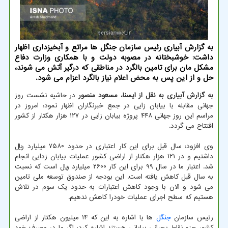
به گزارش آبیاری رئیس سازمان جنگل ها مراتع و آبخیزداری اظهار
داشت: خوشبختانه در مصوبه دولت و با همكاری وزارت دفاع
مشكل مان برای تامین بالگرد در مناطقی كه درگیر آتش می شوند،
حل و از این پس به محض اعلام نیاز بالگرد اعزام می شود.
به گزارش آبیاری به نقل از ایسنا، مسعود منصور
در حاشیه نشست روز
جهانی مقابله با بیابان زایی در جمع خبرنگاران اظهار نمود: امروز در
مراسم این روز جهانی ۴۴۸ پروژه بیابان زایی در ۱۲۷ هزار هکتار از کشور
افتتاح می گردد.
وی افزود: سال قبل برای این کار اعتباری در حدود ۷۵۸۰ میلیارد ریال
داشتیم و در ۱۲۱ هزار هکتار از اراضی کشور عملیات بیابان زدایی انجام
شد. اعتبار ما در سال ۹۹ برای این کار ۲۶۰۰ میلیارد ریال است که نسبت
به سال قبل کاهش یافته است. این بودجه از صندوق توسعه ملی تامین
می شود و الان با وجود کاهش اعتبارات به حدود یک سوم در تلاش
هستیم که سطح اجرای عملیات خودرا کاهش ندهیم.
رئیس سازمان
جنگل
ها با اشاره به این که ۱۴ میلیون هکتار از اراضی
کشور جزو نقاط بحرانی بیابانی هستند اشاره کرد: اگر ما در مصرف خود