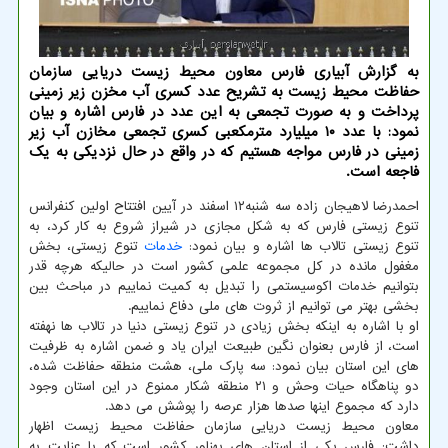
به گزارش آبیاری فارس معاون محیط زیست دریایی سازمان
حفاظت محیط زیست به تشریح عدد کسری آب مخزن زیر زمینی
پرداخت و به صورت تجمعی به این عدد در فارس اشاره و بیان
نمود: با عدد ۱۰ میلیارد مترمکعبی کسری تجمعی مخازن آب زیر
زمینی در فارس مواجه هستیم که در واقع در حال نزدیکی به یک
فاجعه است.
احمدرضا لاهیجان زاده سه شنبه۱۲ اسفند در آیین افتتاح اولین کنفرانس
تنوع زیستی فارس که به شکل مجازی در شیراز شروع به کار کرد، به
تنوع زیستی تالاب ها اشاره و بیان نمود:
خدمات
تنوع زیستی، بخش
مغفول مانده در کل مجموعه علمی کشور است در حالیکه هرچه قدر
بتوانیم خدمات اکوسیستمی را تبدیل به کمیت نماییم در مباحث بین
بخشی بهتر می توانیم از ثروت های ملی دفاع نماییم.
او با اشاره به اینکه بخش زیادی در تنوع زیستی دنیا در تالاب ها نهفته
است، از فارس بعنوان نگین طبیعت ایران یاد و ضمن اشاره به ظرفیت
های این استان بیان نمود: سه پارک ملی، هشت منطقه حفاظت شده،
دو پناهگاه حیات وحش و ۲۱ منطقه شکار ممنوع در این استان وجود
دارد که مجموع اینها صدها هزار عرصه را پوشش می دهد.
معاون محیط زیست دریایی سازمان حفاظت محیط زیست اظهار
داشت: فارس یکی از استان های پهناور کشور است که با عنایت به