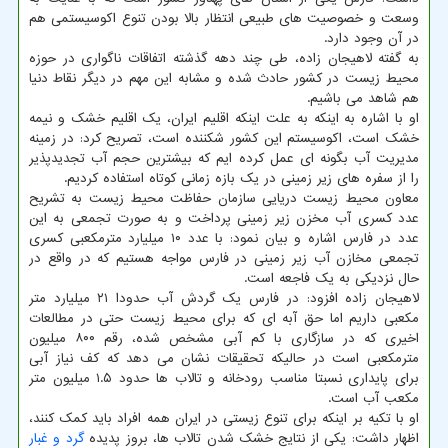
وسعت و خصوصیت های طبیعی انتظار بالا بودن تنوع اکوسیستمی هم
در آن وجود دارد.
به گفته لاهیجان زاده، طی چند دهه گذشته اتفاقات ناگواری در حوزه
محیط زیست در کشور حادث شده و مشابه این مهم در دیگر نقاط دنیا
هم شاهد می باشیم.
او با اشاره به اینکه به علت اینکه اقلیم ایران، یک اقلیم خشک و نیمه
خشک است، اکوسیستم این کشور شکننده است، تصریح کرد: در زمینه
مدیریت آب بگونه ای عمل کرده ایم که بیشترین حجم آب تجدیدپذیر
را از سفره های زیر زمینی در یک بازه زمانی کوتاه استفاده کردیم.
معاون محیط زیست دریایی سازمان حفاظت محیط زیست به تشریح
عدد کسری آب مخزن زیر زمینی پرداخت و به صورت تجمعی به این
عدد در فارس اشاره و بیان نمود: با عدد ۱۰ میلیارد مترمکعبی کسری
تجمعی مخازن آب زیر زمینی در فارس مواجه هستیم که در واقع در
حال نزدیکی به یک فاجعه است.
لاهیجان زاده افزود: در فارس یک گردش آب حدودا ۲۱ میلیارد متر
مکعبی داریم اما حق آبه ای که برای محیط زیست حتی در مطالعات
اخیری که در سازگاری با کم آبی مشخص شده، رقم ۸۰۰ میلیون
مترمکعبی است در حالیکه تحقیقات نشان می دهد که کف نیاز آبی
برای پایداری نسبتا مناسب رودخانه و تالاب ها حدود ۱.۵ میلیون متر
مکعب آب است.
او با تکیه بر اینکه برای تنوع زیستی در ایران همه افراد باید کمک کنند،
اظهار داشت: یکی از نتایج خشک شدن تالاب ها، بروز پدیده
گرد و غبار