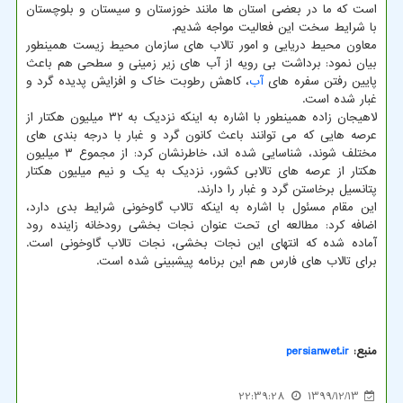
است که ما در بعضی استان ها مانند خوزستان و سیستان و بلوچستان
با شرایط سخت این فعالیت مواجه شدیم.
معاون محیط دریایی و امور تالاب های سازمان محیط زیست همینطور
بیان نمود: برداشت بی رویه از آب های زیر زمینی و سطحی هم باعث
پایین رفتن سفره های
آب
، کاهش رطوبت خاک و افزایش پدیده گرد و
غبار شده است.
لاهیجان زاده همینطور با اشاره به اینکه نزدیک به ۳۲ میلیون هکتار از
عرصه هایی که می توانند باعث کانون گرد و غبار با درجه بندی های
مختلف شوند، شناسایی شده اند، خاطرنشان کرد: از مجموع ۳ میلیون
هکتار از عرصه های تالابی کشور، نزدیک به یک و نیم میلیون هکتار
پتانسیل برخاستن گرد و غبار را دارند.
این مقام مسئول با اشاره به اینکه تالاب گاوخونی شرایط بدی دارد،
اضافه کرد: مطالعه ای تحت عنوان نجات بخشی رودخانه زاینده رود
آماده شده که انتهای این نجات بخشی، نجات تالاب گاوخونی است.
برای تالاب های فارس هم این برنامه پیشبینی شده است.
منبع:
persianwet.ir
22:39:28
1399/12/13