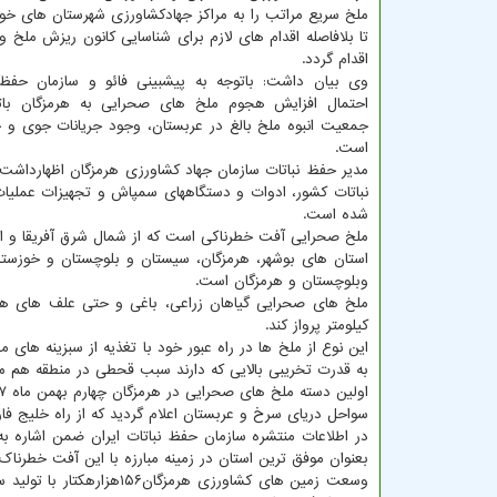
ملخ سریع مراتب را به مراکز جهادکشاورزی شهرستان های خود 
تا بلافاصله اقدام های لازم برای شناسایی کانون ریزش ملخ و 
اقدام گردد.
وی بیان داشت: باتوجه به پیشبینی فائو و سازمان حفظ 
احتمال افزایش هجوم ملخ های صحرایی به هرمزگان بات
جمعیت انبوه ملخ بالغ در عربستان، وجود جریانات جوی و
است.
مدیر حفظ نباتات سازمان جهاد کشاورزی هرمزگان اظهارداشت:
نباتات کشور، ادوات و دستگاههای سمپاش و تجهیزات عملیا
شده است.
ملخ صحرایی آفت خطرناکی است که از شمال شرق آفریقا و ا
استان های بوشهر، هرمزگان، سیستان و بلوچستان و خوزست
وبلوچستان و هرمزگان است.
کیلومتر پرواز کند.
این نوع از ملخ ها در راه عبور خود با تغذیه از سبزینه های 
به قدرت تخریبی بالایی که دارند سبب قحطی در منطقه هم م
اولین دسته ملخ های صحرایی در هرمزگان چهارم بهمن ماه ۹۷ در بندرنخیلو از توابع بندرلنگه گزارش و علت
سواحل دریای سرخ و عربستان اعلام گردید که از راه خلیج فا
بعنوان موفق ترین استان در زمینه مبارزه با این آفت خطرنا
وسعت زمین های کشاورزی هرمزگان۱۵۶هزارهکتار با تولید سالانه ۲میلیون و ۹۰۰هزارتن محصول باغی و زراعی (با محوریت