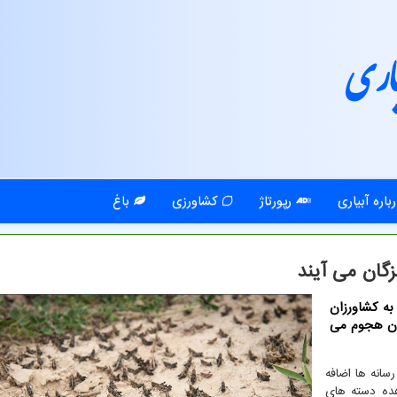
اری
باره آبیاری
رپورتاژ
کشاورزی
باغ
گان می آیند
به کشاورزان
تان هجوم می
سانه ها اضافه
هده دسته های