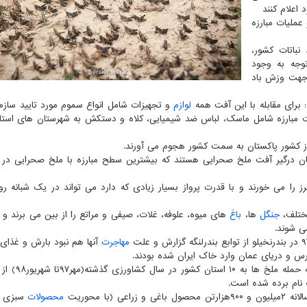
اعلام کنند
عملیات مبارزه
نباتات کشور،
وجه به وجود
 جهت وزش باد
 برای مقابله با این آفت همه
لوازم
و تجهیزات شامل انواع سموم مورد تایید ساز
ت مبارزه شامل ماسک، لباس ضد شیمیایی، کلاه و دستکش به شهرستان های استا
ز کشور پاکستان به سمت کشور هجوم می آورند.
ان درگیر آفت ملخ صحرایی هستند که بیشترین سطح مبارزه با ملخ صحرایی در
مختلف،
جنگل
ها،
باغ
های میوه، علوفه، غلات، صیفی و مراتع را از بین می برند و ب
ی شوند.
مهاجرت
آنها هم نبود بارش و غذای 
رس و دریای عمان وارد خاک ایران شده بودند.
در اطلاعات منتشره سازمان حفظ نباتات ایران ضم
ک نام برده شده است.
محصولات
سبزی و