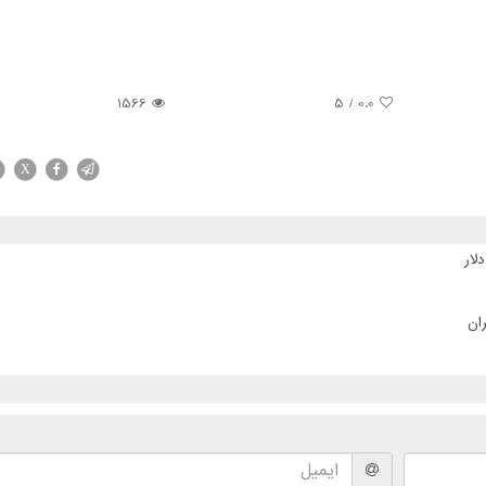
1566
/ 5
0.0
X
ان