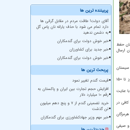
پربیننده ترین ها
آقای دولت! طاقت مردم در مقابل گرانی ها
دارد تمام می شود با حذف یارانه نان پاس گل
به دشمن ندهید
خبر خوش دولت برای گندمکاران
مان حفظ
خبر جدید برای کشاورزان
ن ارسال
خبر خوش دولت برای گندمکاران
 سیستان
پربحث ترین ها
ملخ های صحرایی گیاهان زراعی، باغی و حتی علف های هرز را می خورند و با قدرت پرواز بسیار زیادی که دارد می تواند در یک شبانه روز تا ۱۵۰
قیمت گندم تغییر نمود
افزایش حجم تجارت بین ایران و پاکستان به
ا عنایت
رقم 10 میلیارد دلار
کافی در
خرید تضمینی گندم از ۷ و پنج دهم میلیون
تن گذشت
ن اشاره به حمله ملخ ها به ۱۰ استان کشور در سال کشاورزی گذشته(مهر۹۷تا شهریور۹۸) از هرمزگان
خبر مهم وزیر جهادکشاورزی برای گندمکاران
 صیفی
جدیدترین ها