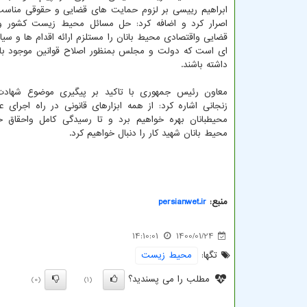
ابراهیم رییسی بر لزوم حمایت های قضایی و حقوقی مناسب 
اصرار کرد و اضافه کرد: حل مسائل محیط زیست کشور 
قضایی واقتصادی محیط بانان را مستلزم ارائه اقدام ها و س
ای است که دولت و مجلس بمنظور اصلاح قوانین موجود بای
داشته باشند.
معاون رئیس جمهوری با تاکید بر پیگیری موضوع شهادت
زنجانی اشاره کرد: از همه ابزارهای قانونی در راه اجرای 
محیطبانان بهره خواهیم برد و تا رسیدگی کامل واحقاق 
محیط بانان شهید کار را دنبال خواهیم کرد.
منبع:
persianwet.ir
14:10:01
1400/01/24
تگها:
محیط زیست
مطلب را می پسندید؟
(0)
(1)