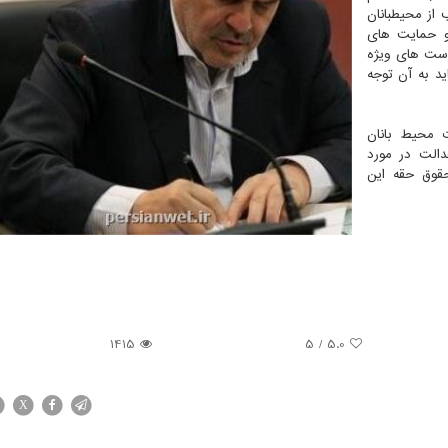
از محیطبانان
و حمایت های
یاست های ویژه
د به آن توجه
 محیط بانان
عدالت در مورد
حقوق حقه این
1415
/ 5
5.0
X