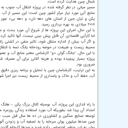
شمال چین هدایت کرده است.
مسیر میانی در نظر گرفته شده در پروژه انتقال آب جنوب 
منابع آبی مورد نیاز مرکز کشور چین است؛ این مسیر از آب
۲۰۱۸ میلادی به بهره برداری رسید.
با این حال، اجرای این پروژه ها از شروع آن مورد بحث و جدل
اما کارآیی اقتصادی آن قابل پیش بینی نیست. آنها تاکید کر
و اگر آب بیش از اندازه منتقل شود، تاثیر منفی در کشتی ران
محیط زیست و طبیعت در حوضه رودخانه یانگ تسه با انتقال آ
با این حال، "جانگ گوان دو" کارشناس معتبر منابع آب و عضو
پروژه بسیار پیچیده بوده و هزینه کلانی برای آن مصرف شد
ضروری بود.
به این ترتیب، کارشناسان چین با تحلیل و برنامه ریزی دقیق
آب، حفظ آب و خاک و پاسداری از محیط زیست نیز اجرا شود
با راه اندازی این پروژه، آب بوسیله کانال بزرگ پکن – هانگ 
امتداد آن پیدا شد بطوریکه آب مورد استفاده زندگی روزمره 
توسعه صنایع سنگین و کشاورزی در ده ها سال قبل سبب ش
یوان به این منظور اختصاص داده شده و صدها کارخانه آلای