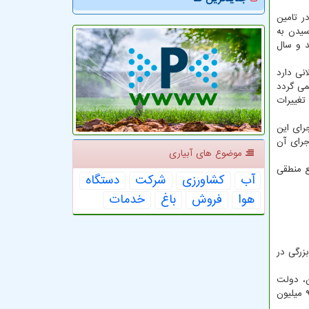
ر تامین
سیدن به
مین آب از دسامبر سال ۲۰۱۴ میلادی آغاز شد و سال
نی دارد
می گردد
تغییرات
رای این
جرای آن
موضوع های آبیاری
ع منطقی
آب
كشاورزی
شركت
دستگاه
هوا
فروش
باغ
خدمات
زرگی در
ن، دولت
چین صدها میلیون یوان سرمایه را به تصفیه آب و زدودن آلودگی آب ها اختصاص داد بطوریکه تنها در بخش استان جیانگ سو ۵ میلیارد و ۹۰۰ میلیون