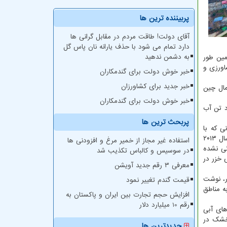
پربیننده ترین ها
آقای دولت! طاقت مردم در مقابل گرانی ها
دارد تمام می شود با حذف یارانه نان پاس گل
به دشمن ندهید
مین طور
اورزی و
خبر خوش دولت برای گندمکاران
خبر جدید برای کشاورزان
فته نشود، تا سال ۲۰۳۰ منابع آبی در شمال چین
خبر خوش دولت برای گندمکاران
د تن آب
پربحث ترین ها
ر راه میانی که با
اهمیت ترین مسیر انتقال آب بود و ۱۲۷۶ کیلومتر طول دارد آب از رودخانه خان به شهرهای پکن و تیان جین منتقل شد، در راه شرق نیز که از سال ۲۰۱۳
استفاده غیر مجاز از خمیر مرغ و افزودنی ها
ئی نشده
در سوسیس و کالباس تکذیب شد
ه ۵۷۰ برابر حجم کل آب دریای خزر در
معرفی ۳ رقم جدید آویشن
ون نفر از مردم این کشور، نوشت
قیمت گندم تغییر نمود
به مناطق
افزایش حجم تجارت بین ایران و پاکستان به
رقم 10 میلیارد دلار
های آبی
در یک بازه زمانی ۶ ساله، به مناطق خشک در
جدیدترین ها