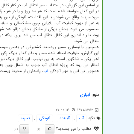
در این کانال خواسته شده است که هر سه روز و یا در هر حرک
مورد جریمه واقع می شوندو با این اقدامات، آلودگی از بین ر
به غیر از بهبود کیفیت آب، بلایایی چون خشکسالی و سیلاب 
محسوب می شود. بخش بزرگی از مشکل بخش "زائو هه" شهر س
بود، با راه اندازی این کانال انتقال آب حل شد برای اینکه 
منتقل می شود.
همچنین با نوسازی مسیر رودخانه، کشتیرانی در بعضی حوضه 
آهن پکن – شانگهای است. به این ترتیب، این کانال بزرگ نیز
انتظار می رود که پروژه انتقال آب جنوب به شمال چین ب
همچون بی آبی و مهار آلودگی
آب
، پاسداری از محیط زیست
منبع:
آبیاری
20:22:13
1400/02/12
تگها:
آب
,
آلاینده
,
آلودگی
,
تجربه
مطلب را می پسندید؟
(0)
(1)