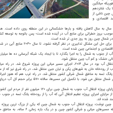
وریکه میانگین
ا یک شانزدهم
ل چین ناشی از
 اقتصادی و
شمال چین سال به سال کاهش یافته و بارها خشکسالی در این منطقه روی داده است. ه
نیز موجب بروز خطراتی برای منابع آب در آینده شده است؛ پس باتوجه به توسعه کش
ر شمال چین روز به روز جدی تر شده است.
برخی کارشناسان در این زمینه پیش بینی کرده بودند که اگر برای حل این مشکل تدابیری در نظر گر
ه اقتصادی و اجتماعی چین شده است.
از جنوب به شمال را به اجرا بگذارد تا با ایجاد یک شبکه آبرسانی ده ها میلیار
مالی خشک و کم آب چین منتقل شود.
پروژه انتقال آب جنوب به شمال چین که شامل سه مسیر انتقال آب بود در سال ۲۰۱۴، اجرای مسیر میانی این پروژه شروع شد. د
یانگ تسه به مناطق شمال شرقی کشور منتقل شد. در راه غرب هم که هنوز اجرا
است آب های سرچشمه رودخانه یانگ تسه به رودخانه زرد در شمال منتقل می شود. با تکمیل این مسیرها، سالان
شبکه تلویزیون «سی جی تی ان» چین در گزارشی با محور مزایای پروژه انتقال آب جنوب به شمال چین برای ۱۲۰ میلی
قیما از مزایای اجرای پروژه عظیم انتقال آبی که آب را از رودخانه یانگ تسه در جنوب 
د شده اند.
ب چین نوشت: پروژه انتقال آب جنوب به شمال چین که یکی از بزرگ ترین پروژه 
جهان قلمداد می شود، ۳۹.۴ میلیارد متر مکعب آب را بوسیله مسیرهای میانی و شرقی کشور چین و 