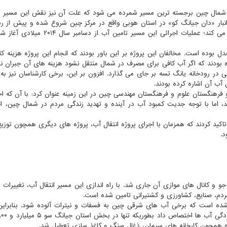
به شمال چین برجسته ترین مسیر شمرده می شود که علت آن نیز نقش این مسیر د
 انبار «دان جیانگ کو» در استان هوبی واقع در مرکز چین شروع شده و پیش از ر
پکن و تیان جین از استان های «هه نان» و «هه بی» عبور می کند؛ عملیات اجرائی این مسیر تا
 بوده است. مخالفان این پروژه بر این باور بودند که انجام این پروژه هزینه کلا
ده بودند که اگر آب کافی برای مصرف در شمال منتقل نشود هزینه های آن جبران ن
ی در رودخانه یانگ تسه بر جای می گذارد. افزون بر این، برخی کارشناسان نیز به 
ب آن اشاره کرده بودند.
 فرهنگستان علوم و فرهنگستان مهندسی چین در این زمینه عنوان کرد: با آن که اج
، اما با توجه جدیت کمبود آب در آینده و تهدید زندگی مردم در شمال چین، ا
 تاکید کردند که همزمان با اجرای پروژه انتقال آب، پروژه های دیگری همچون توزی
.
جو و کانال های موازی آن جاری شد. با راه اندازی این مسیر انتقال آب، تغییرات ب
مردم، صنایع، کشاورزی و کشتیرانی تامین شده است.
ده است که برخی آب های شرقی چین به فسفات و نیترات آلوده شود. بنابرای
نده همچون کارخانه های سیمان، ذغال سنگ و کاغذ سازی تعطیل شد.