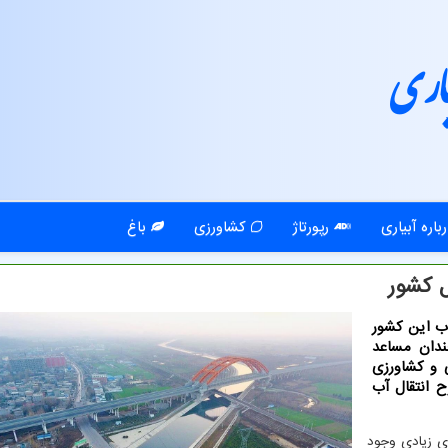
اری
باره آبیاری
رپورتاژ
کشاورزی
باغ
 كشور
ن در جنوب این کشور
دان مساعد
 و کشاورزی
 انتقال آب
ای زیادی وجود