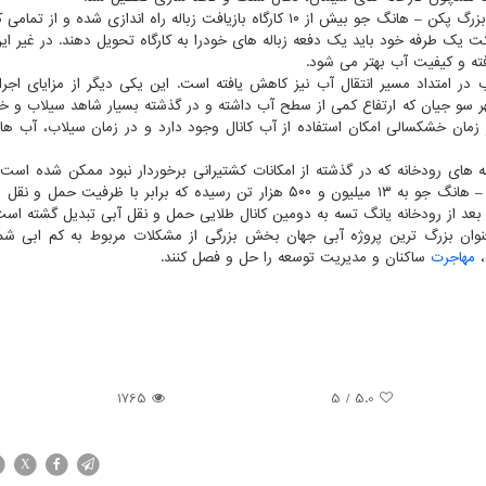
بر اساس این گزارش، در امتداد مسیر انتقال آب در کنار کانال بزرگ پکن – هانگ جو بیش از ۱۰ کارگاه بازیافت زباله راه اندازی ش
ت یک طرفه خود باید یک دفعه زباله های خودرا به کارگاه تحویل دهند. در غیر ا
فته و کیفیت آب بهتر می شود.
در امتداد مسیر انتقال آب نیز کاهش یافته است. این یکی دیگر از مزایای اجرا
و جیان که ارتفاع کمی از سطح آب داشته و در گذشته بسیار شاهد سیلاب و 
در زمان خشکسالی امکان استفاده از آب کانال وجود دارد و در زمان سیلاب، آب ها ب
های رودخانه که در گذشته از امکانات کشتیرانی برخوردار نبود ممکن شده است.
این گزارش، ظرفیت اضافه شده حمل و نقل کانال بزرگ پکن – هانگ جو به ۱۳ میلیون و ۵۰۰ هزار تن رسیده که برابر با ظرفیت
 بعد از رودخانه یانگ تسه به دومین کانال طلایی حمل و نقل آبی تبدیل گشته است
عنوان بزرگ ترین پروژه آبی جهان بخش بزرگی از مشکلات مربوط به کم ابی ش
،
مهاجرت
ساکنان و مدیریت توسعه را حل و فصل کنند.
1765
/ 5
5.0
X