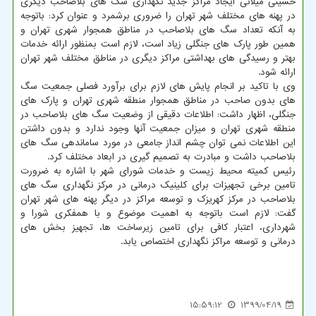
حسینی میلانی ایجاد مراکز جدید نگهداری سگ های بلاصاحب دیگری
در پهنه های مختلف شهر تهران را ضروری برشمرد و عنوان کرد: باتوجه
به آنکه تعداد سگ های بلاصاحب در مناطق همجوار شهری تهران و
همین طور پارک های جنگلی زیاد است، لازم است بمنظور ارائه خدمات
بهتر و رسیدگی های بهداشتی مراکز دیگری در مناطق مختلف شهر تهران
ارائه شود.
وی با تاکید بر انجام پایش های لازم برای برآورد فصلی جمعیت سگ
های بدون صاحب در مناطق همجوار منطقه شهری تهران و پارک های
جنگلی، اظهار داشت: اطلاعات دقیقی از وضعیت سگ های بلاصاحب در
منطقه شهری تهران و میزان جمعیت آنها وجود ندارد و بدون داشتن
این اطلاعات نمی توان چشم انداز جامعی در مورد ساماندهی سگ های
بلاصاحب داشت و مبادرت به تصمیم گیری در ابعاد مختلف کرد.
رئیس کمیته محیط زیست و خدمات شورای شهر با اشاره به ضرورت
تامین برخی تجهیزات برای کلینیک درمانی در مرکز نگهداری سگ های
بلاصاحب در مرکز کهریزک و توسعه مراکز در دیگر پهنه های شهر تهران
گفت: لازم است باتوجه به اهمیت موضوع و با همفکری شورا و
شهرداری، اعتبار کافی برای تامین زیرساخت ها، تجهیز بخش های
درمانی و توسعه مراکز نگهداری اختصاص یابد.
15:59:12
1399/04/19