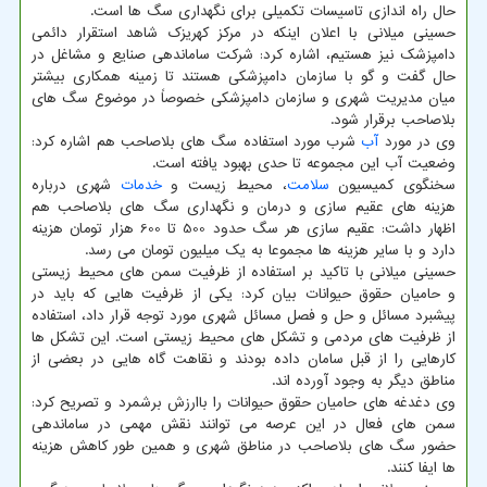
حال راه اندازی تاسیسات تکمیلی برای نگهداری سگ ها است.
حسینی میلانی با اعلان اینکه در مرکز کهریزک شاهد استقرار دائمی
دامپزشک نیز هستیم، اشاره کرد: شرکت ساماندهی صنایع و مشاغل در
حال گفت و گو با سازمان دامپزشکی هستند تا زمینه همکاری بیشتر
میان مدیریت شهری و سازمان دامپزشکی خصوصاً در موضوع سگ های
بلاصاحب برقرار شود.
وی در مورد
آب
شرب مورد استفاده سگ های بلاصاحب هم اشاره کرد:
وضعیت آب این مجموعه تا حدی بهبود یافته است.
سخنگوی کمیسیون
سلامت
، محیط زیست و
خدمات
شهری درباره
هزینه های عقیم سازی و درمان و نگهداری سگ های بلاصاحب هم
اظهار داشت: عقیم سازی هر سگ حدود 500 تا 600 هزار تومان هزینه
دارد و با سایر هزینه ها مجموعا به یک میلیون تومان می رسد.
حسینی میلانی با تاکید بر استفاده از ظرفیت سمن های محیط زیستی
و حامیان حقوق حیوانات بیان کرد: یکی از ظرفیت هایی که باید در
پیشبرد مسائل و حل و فصل مسائل شهری مورد توجه قرار داد، استفاده
از ظرفیت های مردمی و تشکل های محیط زیستی است. این تشکل ها
کارهایی را از قبل سامان داده بودند و نقاهت گاه هایی در بعضی از
مناطق دیگر به وجود آورده اند.
وی دغدغه های حامیان حقوق حیوانات را باارزش برشمرد و تصریح کرد:
سمن های فعال در این عرصه می توانند نقش مهمی در ساماندهی
حضور سگ های بلاصاحب در مناطق شهری و همین طور کاهش هزینه
ها ایفا کنند.